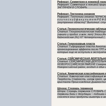
Реферат: Симметрия в неживой при
Реферат: Симметрия в неживой природе ПЛАН 
ЗАГЛЯНЕМ В СЛОВАРЬ............................
Реферат: Тектоника океанов
Реферат: Тектоника океанов ПЕРМС
о г и ч е с к и й ф а к у л ь т е т Р Е 
(внутренние области)” Выполнил: студ
Статья: Геохронологическая таблица
Статья: Геохронологическая таблица 
(начало и продол. в млн. лет) Эпоха И
Кайнозойская (Kz) 67 Четвертичный (..
Статья: Гидроразрыв пласта
Статья: Гидроразрыв пласта Аннотац
прогнозирование эффекта после ГРП 
которые еще не вступили в эксплуатац
Статья: СЕЙСМИЧЕСКАЯ ДЕЯТЕЛЬН
Статья: СЕЙСМИЧЕСКАЯ ДЕЯТЕЛЬН
НОВОРОССИЙСКОМ РАЙОНЕ Северный К
Новороссийский район, входит в один и
Статья: Химическая классификация
Статья: Химическая классификация м
Твердость Спайность, излом Цвет, ц
кристалла Происхождение Диагностиче
Шпора: Словарь терминов
Шпора: Словарь терминов СЛОВАРЬ
термины Бази с денудации – подошва с
сносятся вниз продукты выветри в ани