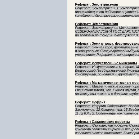
Реферат: Землетрясения
Реферат: Землетрясения Землетрясени
происходящие от действия внутренни
колебания и быстрые разрушительные 
Реферат: Землетрясения
Реферат: Землетрясения Министерст
СЕВЕРО-КАВКАЗСКИЙ ГОСУДАРСТВЕ
по геологии на тему: «Землетрясения»
Реферат: Земная кора, формирован
Реферат: Земная кора, формирование
Южно-уральский государственный ун
управление» Реферат по концепции со
Реферат: Искусственные минералы
Реферат: Искусственные минералы М
Белорусский Государственный Униве
конструкции, основания и фундаменты 
Реферат: Магматические горные по
Реферат: Магматические горные поро
Гранитная магма, как никакая другая,
поэтому она вязкая и с больших глубин
Реферат: Нефрит
Реферат: Нефрит Содержание: Введени
Заключение. 12 Литература: 15 Введени
11 ] 2 [OH] 2. Содержание компонентов 
Реферат: Сахалинские проекты
Реферат: Сахалинские проекты Сахали
крупными запасами сырьевых ресурсов
геополитическое положение, благоприя