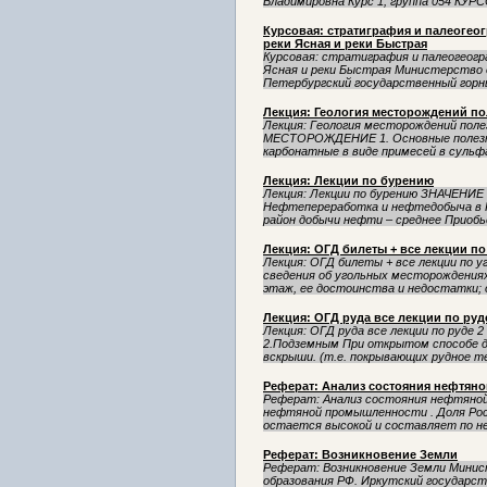
Владимировна Курс 1, группа 054 КУР
Курсовая: стратиграфия и палеогео
реки Ясная и реки Быстрая
Курсовая: стратиграфия и палеогеогр
Ясная и реки Быстрая Министерство 
Петербургский государственный горн
Лекция: Геология месторождений п
Лекция: Геология месторождений по
МЕСТОРОЖДЕНИЕ 1. Основные полезны
карбонатные в виде примесей в сульфа
Лекция: Лекции по бурению
Лекция: Лекции по бурению ЗНАЧЕН
Нефтепереработка и нефтедобыча в Р
район добычи нефти – среднее Приобье,
Лекция: ОГД билеты + все лекции по
Лекция: ОГД билеты + все лекции по у
сведения об угольных месторождениях
этаж, ее достоинства и недостатки; о
Лекция: ОГД руда все лекции по руд
Лекция: ОГД руда все лекции по руде 
2.Подземным При открытом способе д
вскрыши. (т.е. покрывающих рудное те
Реферат: Анализ состояния нефтян
Реферат: Анализ состояния нефтяной
нефтяной промышленности . Доля Рос
остается высокой и составляет по не
Реферат: Возникновение Земли
Реферат: Возникновение Земли Минис
образования РФ. Иркутский государс