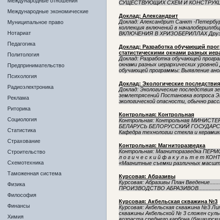
Международные отношения
СУЩЕСТВУЮЩИХ СХЕМ И КОНСТРУКЦИЙ.
Международные экономические
Доклад: Александрит
Доклад: Александрит Санкт -Петербу
Муниципальное право
коллекция включений в началоберилл
Нотариат
ВКЛЮЧЕНИЯ В ХРИЗОБЕРИЛЛАХ Друза х
Педагогика
Доклад: Разработка обучающей про
статистическими окнами разных иер
Политология
Доклад: Разработка обучающей прогр
окнами разных иерархических уровней
Предпринимательство
обучающей программы: Выявление аном
Психология
Доклад: Экологические последствия
Радиоэлектроника
Доклад: Экологические последствия з
землетрясений Постановка вопроса Э
Реклама
экологической опасности, обычно расс
Риторика
Контрольная: Контрольная
Социология
Контрольная: Контрольная МИНИС
БЕЛАРУСЬ БЕЛОРУССКИЙ ГОСУДАР
Статистика
Кафедра технологии стекла и керамики
Страхование
Контрольная: Магниторазведка
Контрольная: Магниторазведка ПЕ
Строительство
л о г и ч е с к и й ф а к у л ь т е 
Схемотехника
«Магнитные съемки различных масшта
Таможенная система
Курсовая: Абразивы
Курсовая: Абразивы План Введение....................
Физика
ПРОИЗВОДСТВО АБРАЗИВОВ.........................
Философия
Курсовая: Акбельская скважина №3
Финансы
Курсовая: Акбельская скважина №3 Ли
скважины Акбельской № 3 сложен сул
Химия
возраста среднего карбона (баш­кирский