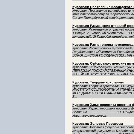
Курсовая: Проявление исландского
Курсовая: Проявление исландского ш
Министерство общего и профессионал
Санкт-Петербургский государственны
Курсовая: Размещение отраслей пр
Курсовая: Размещение отраслей про
1.Вступ. 2. Основний зміст теми: 1) О
конструкцій. 2) Природні камяні матеріа
Курсовая: Расчет опоры путепровод
Курсовая: Расчет опоры путепровода
Государственный комитет Российско
ВОРОНЕЖСКАЯ ГОСУДАРСТВЕННАЯ А
Курсовая: Сейсмоаккустические шум
Курсовая: Сейсмоаккустические шумы
ПЕРМСКИЙ ГОСУДАРСТВЕННЫЙ УНИВЕРСИТЕ
т СЕЙСМОАКУСТИЧЕСКИЕ ШУМЫ. ПР
Курсовая: Твердые кристаллы
Курсовая: Твердые кристаллы ГОС
ИНСТИТУТ СОЦИОЛОГИИ И УПРАВЛ
МЕНЕДЖМЕНТ СПЕЦИАЛИЗАЦИЯ: УПРА
Б...
Курсовая: Характеристика простых 
Курсовая: Характеристика простых ф
Введение.................................3 1. Об
Кристаллографическ...
Курсовая: Эоловые Процессы
Курсовая: Эоловые Процессы Новосиб
геофизический факультет Кафедра об