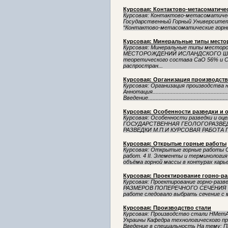
Курсовая: Контактово-метасоматич
Курсовая: Контактово-метасоматичес
Государственный Горный Университет
“Контактово-метасоматические горные
Курсовая: Минеральные типы мест
Курсовая: Минеральные типы мест
МЕСТОРОЖДЕНИЙ ИСЛАНДСКОГО ШПАТ
теоретического состава СаО 56% и 
распростран...
Курсовая: Организация производств
Курсовая: Организация производства 
Аннотация...................................................
Введение....................................................
Курсовая: Особенности разведки и 
Курсовая: Особенности разведки и о
ГОСУДАРСТВЕННАЯ ГЕОЛОГОРАЗВЕД
РАЗВЕДКИ М.П.И КУРСОВАЯ РАБОТА 
Курсовая: Открытые горные работы
Курсовая: Открытые горные работы 
работ. 4 II. Элементы и терминология 
объёма горной массы в контурах карьер
Курсовая: Проектирование горно-р
Курсовая: Проектирование горно-раз
РАЗМЕРОВ ПОПЕРЕЧНОГО СЕЧЕНИЯ 
работе следовало выбрать сечение с 
Курсовая: Производство стали
Курсовая: Производство стали НМетА
Украины Кафедра технологического пр
Введение в специальность На тему: Пр