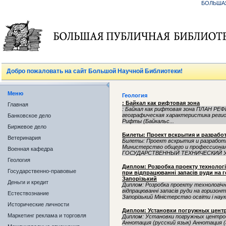
БОЛЬША
Добро пожаловать на сайт Большой Научной Библиотеки!
Меню
Геология
: Байкал как рифтовая зона
Главная
: Байкал как рифтовая зона ПЛАН РЕФЕРАТА
географическая характеристика региона...с
Банковское дело
Рифты (Байкальс...
Биржевое дело
Билеты: Проект вскрытия и разрабо
Ветеринария
Билеты: Проект вскрытия и разработ
Министерство общего и профессиона
Военная кафедра
ГОСУДАРСТВЕННЫЙ ТЕХНИЧЕСКИЙ УН
Геология
Диплом: Розробка проекту технологіч
Государственно-правовые
при відпрацюванні запасів руди на г
Запорізький
Деньги и кредит
Диплом: Розробка проекту технологічно
відпрацюванні запасів руди на горизон
Естествознание
Запорізький Міністерство освіти і науки
Исторические личности
Диплом: Установки погружных цент
Маркетинг реклама и торговля
Диплом: Установки погружных цент
Аннотация (русский язык) Аннотация