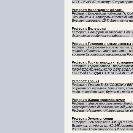
ФГГГ. РЕФЕРАТ на тему: “Теория проис
Реферат: Вологодская область
Реферат: Вологодская область № Соде
Экономика 4 3. Агропромышленный компл
Внешняя торговля 15 7. Занятость нас
Реферат: Вольфрам
Реферат: Вольфрам оглавление 1.общие сведения...
физические свойства вольфрама:...................
Реферат: Гидрологические аспекты
Реферат: Гидрологические аспекты пр
природный водоем нашей планеты - Ка
востоке Европейской территории Росс
Реферат: Горная порода - термодин
Реферат: Горная порода - термоди
ПРОФЕССИОНАЛЬНОГО ОБРАЗОВАН
ГОРНЫЙ ГОСУДАРСТВЕННЫЙ ИНСТИТУТ 
Реферат: Гранит
Реферат: Гранит В. ВЫСОЦКИЙ К ВЕРШ
отрывая от вершины. Горы спят, вдых
тебя не сводят глаз, Будто бы тебе по
Реферат: Живое прошлое земли
Реферат: Живое прошлое земли Минис
государственный педагогический уни
Реферат На тему: «Живое прошлое зе
Реферат: Землетрясения
Реферат: Землетрясения ЮУрГУ Рефе
Выполнил: студент гр. АС-145 Ахтямо
2001 План 1.Землятресения 2.Где и отч