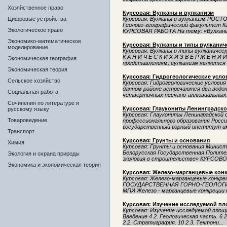
Хозяйственное право
Курсовая: Вулканы и вулканизм
Цифровые устройства
Курсовая: Вулканы и вулканизм Р
Геолого-географический факультет К
Экологическое право
КУРСОВАЯ РАБОТА На тему: «Вулканы 
Экономико-математическое
Курсовая: Вулканы и типы вулканич
моделирование
Курсовая: Вулканы и типы вулканически
К А Н И Ч Е С К И Х И З В Е Р Ж Е Н 
Экономическая география
представлениям, вулканизм является в
Экономическая теория
Курсовая: Гидрогеологические усло
Сельское хозяйство
Курсовая: Гидрогеологические условия 
данном районе встречаются два водо
Социальная работа
четвертичных песчано-аллювиальных.
Сочинения по литературе и
Курсовая: Глаукониты Ленинградско
русскому языку
Курсовая: Глаукониты Ленинградской
Товароведение
профессионального образования Росс
государственный горный институт им.
Транспорт
Курсовая: Грунты и основания
Химия
Курсовая: Грунты и основания Минис
Белорусская Государственная Полите
Экология и охрана природы
экология в строительстве» КУРСОВО
Экономика и экономическая теория
Курсовая: Железо-марганцевые кон
Курсовая: Железо-марганцевые конкр
ГОСУДАРСТВЕННАЯ ГОРНО-ГЕОЛОГИ
МПИ Железо - марганцевые конкреции 
Курсовая: Изучение исследуемой п
Курсовая: Изучение исследуемой площ
Введение 4 2. Геологическая часть. 6 
2.2. Стратиграфия. 10 2.3. Тектони...