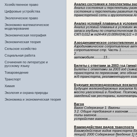
Анализ состояния и перспективы ра
Хозяйственное право
Анализ состояния и перспективы раз
Цифровые устройства
состояния и перспективы развития тр
транспортной сети и грузопотоков Алт
Экологическое право
Анализ условий плаванья в услови
Экономико-математическое
Анализ условий плаванья в условиях 
моделирование
запаса глубины по статистическим д
СКП 0,012 м m24=K4 (0.009V/(Hk)1/2 + 0.
Экономическая география
Экономическая теория
Аэродинамическое сопротивление 
Аэродинамическое сопротивление а
Сельское хозяйство
сопротивление стр. Часть 1
2…………………………………………………….6 Пол
Социальная работа
автомобиля……...13...
Сочинения по литературе и
Билеты с ответами за 2003 год (зима)
русскому языку
Билеты с ответами за 2003 год (зима
Товароведение
транспорта по перевозкам; это обяз
ж/д транспорта, регламентирует вза
Транспорт
Будущее железнодорожных вокзало
Химия
Будущее железнодорожных вокзалов К
место увеселений в Лондоне. Поэтому
Экология и охрана природы
заведений как рестораны, кинотеатры,
Экономика и экономическая теория
Вагон
Вагон Содержание 1. Вагон
3 2. Общие требования к ваго
типы вагонов………………………………………
устройстве вагонов...
Взаимодействие видов транспорта
Взаимодействие видов транспорта Вз
лекций) 2000 Содержание Введение 1) 