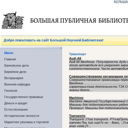
БОЛЬША
Добро пожаловать на сайт Большой Научной Библиотеки!
Меню
Транспорт
Audi A6
Главная
Audi A6 Введение. Популярность Ауди 
этого автомобиля все увереннее заво
Банковское дело
соотечественников. Число автомобиле
Биржевое дело
Cовершенствование организации пе
Ветеринария
Cовершенствование организации пер
Введение……………………………………
Военная кафедра
характеристика деятельности ТЭК 
анализ деяте...
Геология
Государственно-правовые
Machines
Machines Амурский Государственный 
Деньги и кредит
Машины для подготовительных работ.
Проверил: Машины для подготовительн
Естествознание
Исторические личности
Transports
Transports J?ras transports. P?rvad?jumu
Маркетинг реклама и торговля
saimniec?ba, kas sast?v no: - flotes, - j?
anas veida j?r...