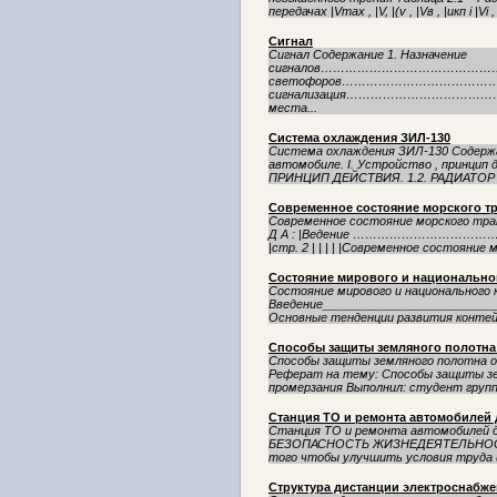
передачах |Vmax , |V, |(v , |Vв , |uкп i |Vi , 
Сигнал
Сигнал Содержание 1. Назначение
сигналов……………………………………………
светофоров……………………………………
сигнализация………………………………………
места...
Система охлаждения ЗИЛ-130
Система охлаждения ЗИЛ-130 Содержан
автомобиле. I. Устройство , принцип
ПРИНЦИП ДЕЙСТВИЯ. 1.2. РАДИАТОР И
Современное состояние морского т
Современное состояние морского тран
Д А : |Ведение …………………
|стр. 2 | | | | |Современное состоя
Состояние мирового и национально
Состояние мирового и национального
Введение__________________________
Основные тенденции развития контейн
Способы защиты земляного полотна
Способы защиты земляного полотна 
Реферат на тему: Способы защиты зе
промерзания Выполнил: студент группы
Станция ТО и ремонта автомобилей 
Станция ТО и ремонта автомобилей для
БЕЗОПАСНОСТЬ ЖИЗНЕДЕЯТЕЛЬНОСТИ 
того чтобы улучшить условия труда 
Структура дистанции электроснабж