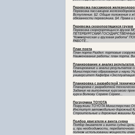
Перевозка пассажиров железнодор
Перевозка пассажиров железнодорож
Вступление. §2. Общие положения о ж\
обязанности перевозчика. §4. Права и 
Перевозка скоропортящихся грузов
Перевозка скоропортящихся грузо
ПЕТЕРБУРГСКИЙ ГОСУДАРСТВЕННЫЙ
“Коммерческая и грузовая работа”
РАБОТЕ...
План порта
План порта Раздел: портовые сооруже
Наименование работы: план порта. Вид
Планирование и анализ результатов
Планирование и анализ результатов с
Министерство образования и науки У
университет Кафедра «Эксплуатация м
Планировка с разработкой техничес
Планировка с разработкой технической к
Задание на выполнение курсового про
курса Волкову Сергею Сергее...
Погрузчики TOYOTA
Погрузчики TOYOTA Министерство Об
Институт автомобильно-дорожный К
Строительные и дорожные машины Кур
Подбор двигателя и винта судна
Подбор двигателя и винта судна Цел
и, при необходимости, передаточного
полном использовании мощности главно