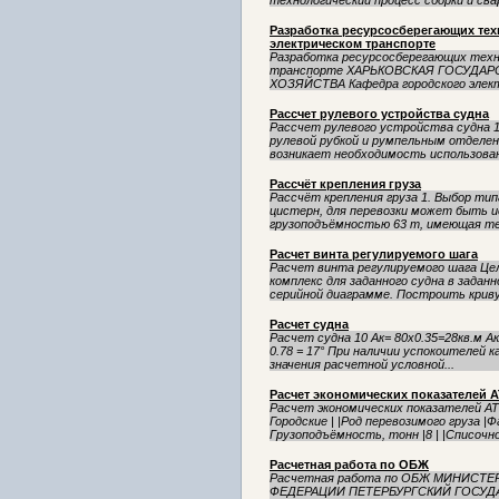
технологический процесс сборки и свар
Разработка ресурсосберегающих тех
электрическом транспорте
Разработка ресурсосберегающих техн
транспорте ХАРЬКОВСКАЯ ГОСУДА
ХОЗЯЙСТВА Кафедра городского элект
Рассчет рулевого устройства судна
Рассчет рулевого устройства судна 1
рулевой рубкой и румпельным отделе
возникает необходимость использовани
Рассчёт крепления груза
Рассчёт крепления груза 1. Выбор ти
цистерн, для перевозки может быть 
грузоподъёмностью 63 т, имеющая те
Расчет винта регулируемого шага
Расчет винта регулируемого шага Це
комплекс для заданного судна в зада
серийной диаграмме. Построить криву
Расчет судна
Расчет судна 10 Ак= 80х0.35=28кв.м Ак/L
0.78 = 17° При наличии успокоителей 
значения расчетной условной...
Расчет экономических показателей 
Расчет экономических показателей 
Городские | |Род перевозимого груза |Ф
Грузоподъёмность, тонн |8 | |Списочное
Расчетная работа по ОБЖ
Расчетная работа по ОБЖ МИНИС
ФЕДЕРАЦИИ ПЕТЕРБУРГСКИЙ ГОСУД