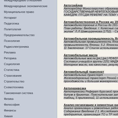
Международные отношения
Автогрейдер
Международные экономические
Автогрейдер Министерство образова
ГОСУДАРСТВЕННЫЙ НЕФТЕГАЗОВЫЙ
Муниципальное право
КАФЕДРА: ПТСДМ РЕФЕРАТ НА ТЕМУ 
Нотариат
Автомобилестроение в России до 191
Педагогика
Автомобилестроение в России до 1917
План работы: Введение. I. Колесные са
Политология
экипаж” Л.Л.Шамшуренкова (1752). - Са.
Предпринимательство
Автомобильная промышленность Я
Психология
Автомобильная промышленность Япони
промышленность Японии. 5 2. Японск
Радиоэлектроника
11 Заключение. 17 Список использованн
Реклама
Автомобильные масла
Риторика
Автомобильные масла [pic] [pic] РЕ
Составил учащийся группы 2251 МАДК
Социология
Моторное масло, его качество, регуля
Статистика
Автомобильный транспорт
Автомобильный транспорт ------------
Страхование
Железнодорожный транспорт Речной 
проходимость и большая маневренност
Строительство
Схемотехника
Автоперевозки
Автоперевозки Реферат Курсовой прое
Таможенная система
битум в брикетах. Пояснительная зап
таблиц, 5 приложений, 11 использованн
Физика
Философия
Анализ организации и ремонтных ра
Анализ организации и ремонтных рабо
Финансы
Содержание Введение 2 1. Исследоват
предприятия, организация ТО и ТР под
Химия