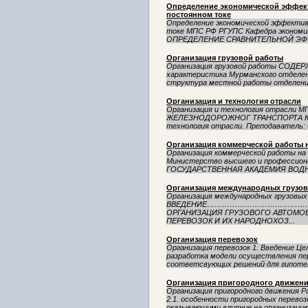
Определение экономической эффект
постоянном токе
Определение экономической эффектив
токе МПС РФ РГУПС Кафедра эконом
ОПРЕДЕЛЕНИЕ СРАВНИТЕЛЬНОЙ ЭФФ
Организация грузовой работы
Организация грузовой работы СОДЕРЖ
характеристика Мурманского отделен
структура местной работы отделения
Организация и технология отрасли
Организация и технология отрасл
ЖЕЛЕЗНОДОРОЖНОГ ТРАНСПОРТА Конт
технология отрасли. Преподаватель: 
Организация коммерческой работы 
Организация коммерческой работы на
Министерство высшего и профессиона
ГОСУДАРСТВЕННАЯ АКАДЕМИЯ ВОДН
Организация международных грузо
Организация международных грузовы
ВВЕДЕНИЕ……………………………………
ОРГАНИЗАЦИЯ ГРУЗОВОГО АВТОМО
ПЕРЕВОЗОК И ИХ НАРОДНОХОЗ...
Организация перевозок
Организация перевозок 1. Введение Ц
разработка модели осуществления пер
соответсвующих решений для гипотет
Организация пригородного движен
Организация пригородного движения Ра
2.1. особенности пригородных перево
оказывающими влияние на организацию 