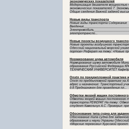
экономических показателей
Модернизация двигателя мощностью 4
экономических показателей 7. Экономи
Общие сведения Важной задачей высше
Новые виды транспорта
Новые виды транспорта Содержание
Введение__________________________
Электромобиль_____________________
электротранспо...
Новые проекты воздушного транспо
Новые проекты воздушного транспорт
Одесский национальный морской унив
портов» Реферат на тему: «Новые пр
Нормирование шума автомобиля
Нормирование шума автомобиля Мини
образования Российской Федераци
ТЕХНИЧЕСКИЙ УНИВЕРСИТЕТ Кафедра «
Оnxtn по преддипломной практике 
Оnxtn по преддипломной практике на А
адрес и назначение: Транспортный уч
д.8 Предназначен для проведения пл...
Обмотки якорей машин постоянного
Обмотки якорей машин постоянного т
транспорта РЕФЕРАТ На тему: Обмот
студент Камельчук А.С. Проверил: пре
Обоснование типа судна для заданн
Обоснование типа судна для заданно
образования и науки Украины Одесски
«Морские перевозки» Курсовой проект 