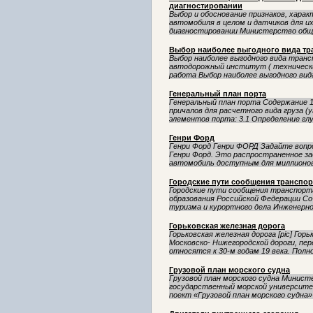
диагностировании
Выбор и обоснование признаков, хара
автомобиля в целом и датчиков для 
диагностировании Министерство обще
Выбор наиболее выгодного вида тр
Выбор наиболее выгодного вида тран
автодорожный институт ( технически
работа Выбор наиболее выгодного вид
Генеральный план порта
Генеральный план порта Содержание 1
причалов для расчетного вида груза (
элементов порта: 3.1 Определение глуб
Генри Форд
Генри Форд Генри ФОРД Задайте вопр
Генри Форд. Это распространенное за
автомобиль доступным для миллионов 
Городские пути сообщения транспор
Городские пути сообщения транспорт
образования Российской Федерации С
туризма и курортного дела Инженерно-
Горьковская железная дорога
Горьковская железная дорога [pic] Гор
Московско- Нижегородской дороги, п
относятся к 30-м годам 19 века. Полн
Грузовой план морского судна
Грузовой план морского судна Минист
государственный морской университе
поект «Грузовой план морского судна» 