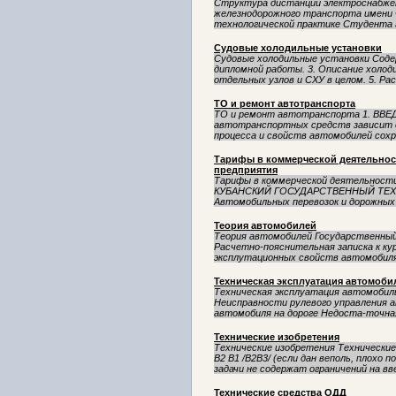
Структура дистанции электроснабже
железнодорожного транспорта имени 
технологической практике Студента г
Судовые холодильные установки
Судовые холодильные установки Содер
дипломной работы. 3. Описание холод
отдельных узлов и СХУ в целом. 5. Рас
ТО и ремонт автотранспорта
ТО и ремонт автотранспорта 1. ВВ
автотранспортных средств зависит 
процесса и свойств автомобилей сохра
Тарифы в коммерческой деятельнос
предприятия
Тарифы в коммерческой деятельности
КУБАНСКИЙ ГОСУДАРСТВЕННЫЙ ТЕХ
Автомобильных перевозок и дорожных 
Теория автомобилей
Теория автомобилей Государственный
Расчетно-пояснительная записка к ку
эксплутационных свойств автомобиля»
Техническая эксплуатация автомоби
Техническая эксплуатация автомобильного
Неисправности рулевого управления 
автомобиля на дороге Недоста-точная 
Технические изобретения
Технические изобретения Технические 
В2 В1 /В2В3/ (если дан веполь, плохо
задачи не содержат ограничений на вве
Технические средства ОДД