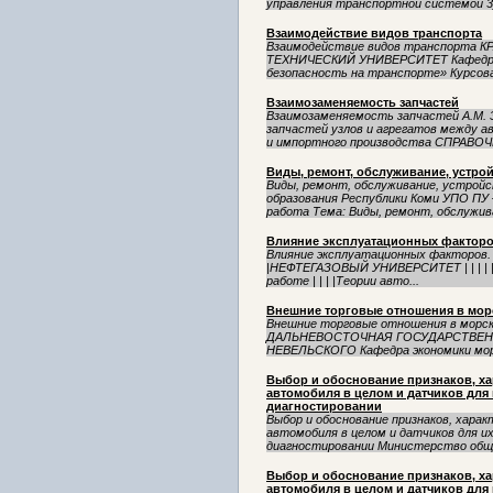
управления транспортной системой 3)
Взаимодействие видов транспорта
Взаимодействие видов транспорт
ТЕХНИЧЕСКИЙ УНИВЕРСИТЕТ Кафедра «
безопасность на транспорте» Курсова
Взаимозаменяемость запчастей
Взаимозаменяемость запчастей А.М.
запчастей узлов и агрегатов между 
и импортного производства СПРАВО
Виды, ремонт, обслуживание, устрой
Виды, ремонт, обслуживание, устрой
образования Республики Коми УПО ПУ 
работа Тема: Виды, ремонт, обслуживан
Влияние эксплуатационных факторо
Влияние эксплуатационных факторов. 
|НЕФТЕГАЗОВЫЙ УНИВЕРСИТЕТ | | | | | | | | 
работе | | | |Теории авто...
Внешние торговые отношения в мор
Внешние торговые отношения в мор
ДАЛЬНЕВОСТОЧНАЯ ГОСУДАРСТВЕННА
НЕВЕЛЬСКОГО Кафедра экономики морс
Выбор и обоснование признаков, ха
автомобиля в целом и датчиков для
диагностировании
Выбор и обоснование признаков, хара
автомобиля в целом и датчиков для 
диагностировании Министерство обще
Выбор и обоснование признаков, ха
автомобиля в целом и датчиков для