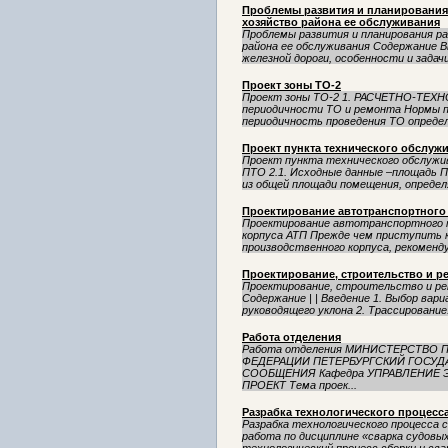
Проблемы развития и планирования
хозяйство района ее обслуживания
Проблемы развития и планирования ра
района ее обслуживания Содержание В
железной дороги, особенности и задачи
Проект зоны ТО-2
Проект зоны ТО-2 1. РАСЧЕТНО-ТЕХ
периодичности ТО и ремонта Нормы пр
периодичность проведения ТО определя
Проект пункта технического обслуж
Проект пункта технического обслужи
ПТО 2.1. Исходные данные –площадь П
из общей площади помещения, определя
Проектирование автотранспортного
Проектирование автотранспортного п
корпуса АТП Прежде чем приступить к
производственного корпуса, рекоменд
Проектирование, строительство и р
Проектирование, строительство и рек
Содержание | | Введение 1. Выбор вар
руководящего уклона 2. Трассирование.
Работа отделения
Работа отделения МИНИСТЕРСТВО
ФЕДЕРАЦИИ ПЕТЕРБУРГСКИЙ ГОСУД
СООБЩЕНИЯ Кафедра УПРАВЛЕНИЕ
ПРОЕКТ Тема проек...
Разрабка технологического процесс
Разрабка технологического процесса с
работа по дисциплине «сварка судовы