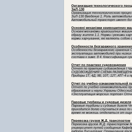
Организация технологического проц
ЗиЛ-130
Организация технологического процес
ЗиЛ-130 Введение 1. Роль автомобиль
Автомобильный транспорт имеет боль
Основні механізми кривошипних ма
Основні механізми кривошипних машин 
образу життя 1.1. Норми і режими харч
норми харчування, які являють собою с
Особенности безгаражного хранени
Особенности безгаражного хранения С
эксплуатации автомобилей при низких
состава к зиме. 8 4. Классификация сре
Отчет по практике судовождения
Отчет по практике судовождения I 
СУДОВОЖДЕНИЯ СХЕМА РАЗМЕЩЕНИЯ П
Приборы 1Т; 4Д; 9Б; 10Т; 12Т; АТГ-4 и 
Отчет по учебно-ознакомительной п
Отчет по учебно-ознакомительной п
образования и науки Украины Одесски
«Эксплуатация морских портов» Отчет
Паровые турбины и судовые дизеля
Паровые турбины и судовые дизеля Ч
приходится долго спускаться вниз п
время не можешь отделаться от ощущ
Перевозка грузов Ж.Д. транспортом
Перевозка грузов Ж.Д. транспортом 
университет путей сообщения Кафедр
работа Дисциплина: Организация грузо