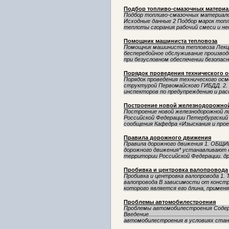
Подбор топливо-смазочных материа
Подбор топливо-смазочных материал
Исходные данные 2 Подбор марок топ
теплоты сгорания рабочий смеси и нео
Помощник машиниста тепловоза
Помощник машиниста тепловоза Лекц
бесперебойное обслуживание произво
при безусловном обеспечении безопасн
Порядок проведения технического 
Порядок проведения технического ос
структурой Первомайского ГИБДД. 2.
инспекторов по предупреждению и расс
Построение новой железнодорожно
Построение новой железнодорожной 
Российской Федерации Петербургски
сообщения Кафедра «Изыскания и прое
Правила дорожного движения
Правила дорожного движения 1. ОБЩ
дорожного движения* устанавливают е
территории Российской Федерации. др
Пробивка и центровка валопровода
Пробивка и центровка валопровода 1.
валопровода В зависимости от констр
которого является его длина, применя
Проблемы автомобилестроения
Проблемы автомобилестроения Содер
Введение...............................................
автомобилестроения в условиях стан.