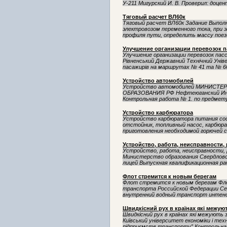
У-211 Мигурский И. В. Проверил: доцен
Тяговый расчет ВЛ60к
Тяговый расчет ВЛ60к Задание Выполн
электровозом переменного тока, при 
профиля пути, определить массу поезда
Улучшение организации перевозок 
Улучшение организации перевозок пасс
Рівненський Державний Технічний Уніве
пасажирів на маршрутах № 41 та № 66
Устройство автомобилей
Устройство автомобилей МИНИСТ
ОБРАЗОВАНИЯ РФ Нефтеюганский Инд
Контрольная работа № 1. по предмету
Устройство карбюратора
Устройство карбюратора питания сос
отстойник, топливный насос, карбюра
приготовления необходимой горючей см
Устройство, работа, неисправности
Устройство, работа, неисправности,
Министерство образования Свердловс
лицей Выпускная квалификационная ра
Флот стремится к новым берегам
Флот стремится к новым берегам Фл
транспорта Российской Федерации Се
внутренний водный транспорт интенс
Швидкісний рух в країнах які межую
Швидкісний рух в країнах які межують
Київський університет економіки і тех
підприємств транспорту” Контрольна 