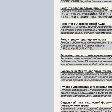
СООБЩЕНИЯ Кафедра диагностики и бе
Ремонт головки блока цилиндров
Ремонт головки блока цилиндров 
ОБРАЗОВАНИЯ РОССИЙСКОЙ ФЕДЕР
“РЕМОНТ И ТЕХНИЧЕСКОЕ ОБСЛУЖИВ
Ремонт и ТО автомобилей Ауди
Ремонт и ТО автомобилей Ауди Истори
На рубеже веков создание и произво
сулившим деньги и славу. Автомобильн
Ремонт редуктора заднего моста
Ремонт редуктора заднего моста | | |К У 
Специальность | |Оценка защиты ______
А Р С К И Й П О Л И Т Е...
Решение транспортной задачи мето
Решение транспортной задачи методо
Гайдемская Елена Юрьевна. Наименов
методом потенциалов. Вид работы: кур
Российский Международный Реестр (
Российский Международный Реестр (вт
экономического и правового состояния м
История принятия национальных вторы
Рулевое управление и тормозная си
Рулевое управление и тормозная си
ТЕХНИЧЕСКИЙ КОЛЛЕДЖ РЕФЕРАТ на т
система автомобиля» Разработал Гон
Седельный тягач с колесной форму
повышенного трения
Седельный тягач с колесной формулой
повышенного трения Таблица 2.1 – Ра