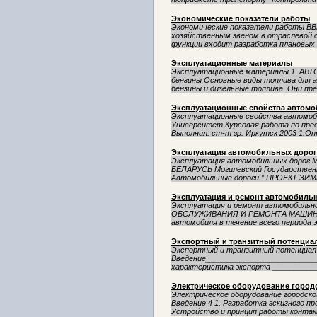
Экономические показатели работы
Экономические показатели работы В
хозяйственным звеном в отраслевой 
функции входит разработка плановых з
Эксплуатационные материалы
Эксплуатационные материалы 1. АВ
бензины Основные виды топлива для 
бензины и дизельные топлива. Они пре
Эксплуатационные свойства автомо
Эксплуатационные свойства автомоб
Университет Курсовая работа по пр
Выполнил: ст-т гр. Иркутск 2003 1.Опр
Эксплуатация автомобильных дорог
Эксплуатация автомобильных дор
БЕЛАРУСЬ Могилевский Государствен
Автомобильные дороги ” ПРОЕКТ З
Эксплуатация и ремонт автомобильн
Эксплуатация и ремонт автомобил
ОБСЛУЖИВАНИЯ И РЕМОНТА МАШИН Ч
автомобиля в течение всего периода э
Экспортный и транзитный потенциа
Экспортный и транзитный потенциал
Введение__________________________
характеристика экспорта ___________
Электрическое оборудование городс
Электрическое оборудование городс
Введение 4 1. Разработка эскизного п
Устройство и принцип работы контакт