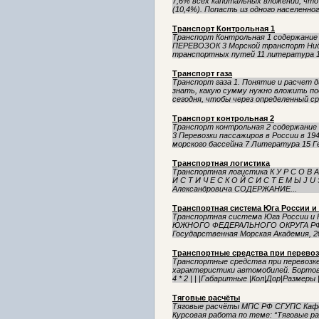
7,6% всех капитальных вложений, что
(10,4%). Попасть из одного населенного
Транспорт Контрольная 1
Транспорт Контрольная 1 содерж
ПЕРЕВОЗОК 3 Морской транспорт Нид
транспортных путей 11 литература 1
Транспорт газа
Транспорт газа 1. Понятие и расчет 
знать, какую сумму нужно вложить п
сегодня, чтобы через определенный сро
Транспорт контрольная 2
Транспорт контрольная 2 содержан
3 Перевозки пассажиров в России в 19
морского бассейна 7 Литература 15 Г
Транспортная логистика
Транспортная логистика К У Р С О В А 
И С Т И Ч Е С К О Й С И С Т Е М Ы J U
Александровича СОДЕРЖАНИЕ...
Транспортная система Юга России и
Транспортная система Юга России 
ЮЖНОГО ФЕДЕРАЛЬНОГО ОКРУГА РФ. С
Государственная Морская Академия, 2001
Транспортные средства при перевоз
Транспортные средства при перевозке
характеристики автомобилей. Бортовы
4 * 2 | | |Габаритные |Кол|Дор|Размеры |
Тяговые расчёты
Тяговые расчёты МПС РФ СГУПС Кафед
Курсовая работа по теме: “Тяговые р