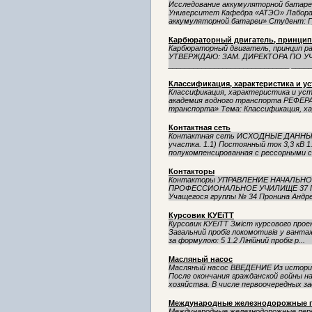
Исследование аккумуляторной батар
Университет Кафедра «АТЭО» Лабора
аккумуляторной батареи» Студент: Гр
Карбюраторный двигатель, принцип
Карбюраторный двигатель, принци
УТВЕРЖДАЮ: ЗАМ. ДИРЕКТОРА ПО 
_____________________________ ____
Классификация, характеристика и у
Классификация, характеристика и ус
академия водного транспорта РЕФЕРА
транспорта» Тема: Классификация, ха
Контактная сеть
Контактная сеть ИСХОДНЫЕ ДАННЫЕ 
участка. 1.1) Постоянный ток 3,3 кВ 
полукомпенсированная с рессорными с
Контакторы
Контакторы УПРАВЛЕНИЕ НАЧАЛЬ
ПРОФЕССИОНАЛЬНОЕ УЧИЛИЩЕ 37 
Учащегося группы № 34 Пронина Андр
Курсовик КУЕіТТ
Курсовик КУЕіТТ Зміст курсового прое
Загальний пробіг локомотивів у ванта
за формулою: 5 1.2 Лінійний пробіг р...
Масляный насос
Масляный насос ВВЕДЕНИЕ Из истори
После окончания гражданской войны н
хозяйства. В числе первоочередных зад
Международные железнодорожные 
Международные железнодорожные п