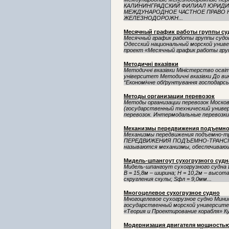
КАЛИНИНГРАДСКИЙ ФИЛИАЛ ЮРИДИЧ
МЕЖДУНАРОДНОЕ ЧАСТНОЕ ПРАВО 
ЖЕЛЕЗНОДОРОЖН...
Месячный график работы группы су
Месячный график работы группы судо
Одесский национальный морской унив
проект «Месячный график работы груп
Методичні вказівки
Методичні вказівки Міністерство осві
університет Методичні вказівки До ви
“Економічне обґрунтування господарськ
Методы организации перевозок
Методы организации перевозок Моск
(государственный технический унив
перевозок. Интермодальные перевозки,
Механизмы передвижения подъемно
Механизмы передвижения подъемно
ПЕРЕДВИЖЕНИЯ ПОДЪЕМНО-ТРАНСПО
называются механизмы, обеспечивающие
Мидель-шпангоут сухогрузного судн
Мидель-шпангоут сухогрузного судна И
B = 15,8м – ширина; Н = 10,2м – высота
скругления скулы; Sфл = 9,0мм...
Многоцелевое сухогрузное судно
Многоцелевое сухогрузное судно Мин
государственный морской университ
«Теория и Проектирование корабля» Ку
Модернизация двигателя мощностью 