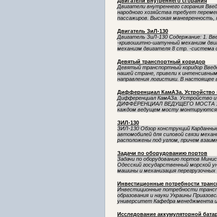
Двигатели внутреннего сгорания
Двигатели внутреннего сгорания Вве
народного хозяйства требует переме
пассажиров. Высокая маневренность, п
Двигатель ЗиЛ-130
Двигатель ЗиЛ-130 Содержание: 1. Вве
-кривошитно-шатунный механизм двиг
механизм двигателя 8 стр. -система о
Девятый транспортный коридор
Девятый транспортный коридор Введе
нашей стране, привели к интенсивным
направления логистики. В настоящее в
Дифференциал КамАЗа. Устройство 
Дифференциал КамАЗа. Устройство и
ДИФФЕРЕНЦИАЛ ВЕДУЩЕГО МОСТА 1.1.
каждом ведущем мосту монтируются г
ЗИЛ-130
ЗИЛ-130 Обзор конструкций Карданны
автомобилей для силовой связи механ
расположены под углом, причем взаимн
Задачи по оборудованию портов
Задачи по оборудованию портов Минис
Одесский государственный морской 
машины и механизация перегрузочных 
Инвестиционные потребности транс
Инвестиционные потребности транс
образования и науки Украины Приазов
университет Кафедра менеджмента и 
Исследование аккумуляторной бата