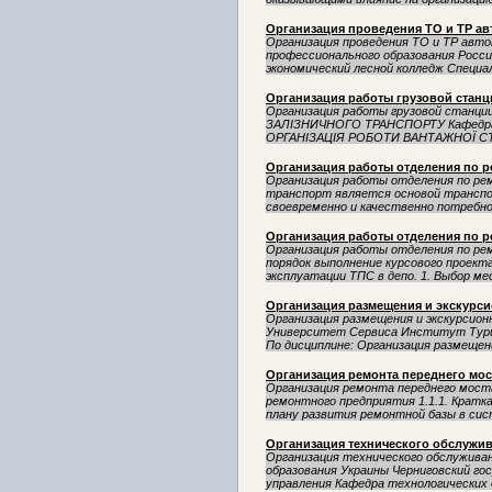
Организация проведения ТО и ТР ав
Организация проведения ТО и ТР авт
профессионального образования Росс
экономический лесной колледж Специал
Организация работы грузовой станц
Организация работы грузовой станц
ЗАЛІЗНИЧНОГО ТРАНСПОРТУ Кафедра У
ОРГАНІЗАЦІЯ РОБОТИ ВАНТАЖНОЇ СТАН
Организация работы отделения по 
Организация работы отделения по р
транспорт является основой транспо
своевременно и качественно потребно
Организация работы отделения по 
Организация работы отделения по ре
порядок выполнение курсового проекта
эксплуатации ТПС в депо. 1. Выбор мес
Организация размещения и экскурс
Организация размещения и экскурсион
Университет Сервиса Институт Тури
По дисциплине: Организация размещени
Организация ремонта переднего мос
Организация ремонта переднего мост
ремонтного предприятия 1.1.1. Кратк
плану развития ремонтной базы в сис
Организация технического обслужив
Организация технического обслужив
образования Украины Черниговский г
управления Кафедра технологических д