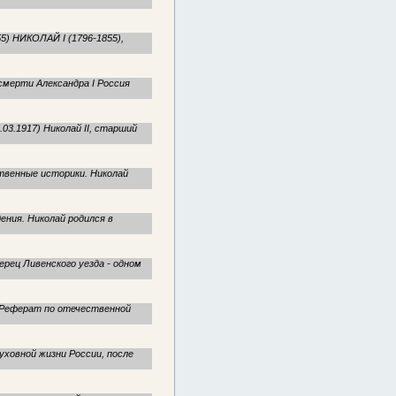
55) НИКОЛАЙ I (1796-1855),
 смерти Александра I Россия
.03.1917) Николай II, старший
енные историки. Николай
ения. Николай родился в
ерец Ливенского уезда - одном
 Реферат по отечественной
ховной жизни России, после