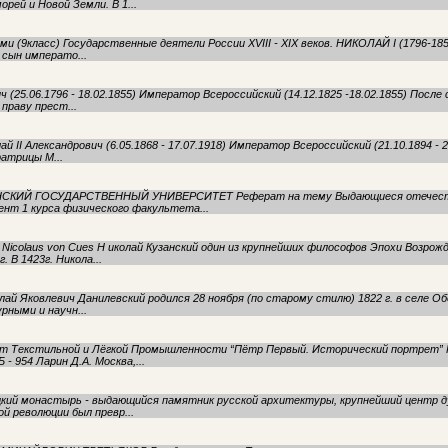
рей и Новой Земли. В 1...
.Коми (9класс) Государственные деятели России XVIII - XIX веков. НИКОЛАЙ I (1796-18
 сын императо...
ич (25.06.1796 - 18.02.1855) Император Всероссийский (14.12.1825 -18.02.1855) После
праву прест...
й II Александрович (6.05.1868 - 17.07.1918) Император Всероссийский (21.10.1894 - 2
ратрицы М...
БАНСКИЙ ГОСУДАРСТВЕННЫЙ УНИВЕРСИТЕТ Реферат на тему Выдающиеся отечеств
нт 1 курса физического факультета...
й Nicolaus von Cues Н иколай Кузанский один из крупнейших философов Эпохи Возрожд
 В 1423г. Никола...
лай Яковлевич Данилевский родился 28 ноября (по старому стилю) 1822 г. в селе Об
рными и научн...
ут Текстильной и Лёгкой Промышленности “Пётр Первый. Исторический портрет”
- 954 Ларин Д.А. Москва,...
цкий монастырь - выдающийся памятник русской архитектуры, крупнейший центр ду
й революции был превр...