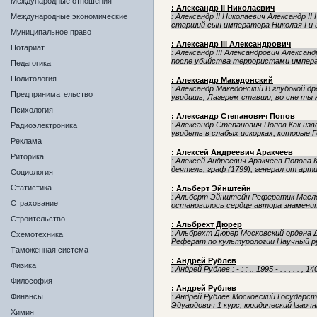
Международные отношения
: Александр II Николаевич
Международные экономические
: Александр II Николаевич Александр II
старший сын императора Николая I и 
Муниципальное право
: Александр III Александрович
Нотариат
: Александр III Александрович Александ
после убийства террористами импера
Педагогика
Политология
: Александр Македонский
: Александр Македонский В глубокой 
Предпринимательство
увидишь, Лагерем ставши, во сне ты ко
Психология
: Александр Степанович Попов
: Александр Степанович Попов Как из
Радиоэлектроника
увидеть в слабых искорках, которые Г
Реклама
: Алексей Андреевич Аракчеев
Риторика
: Алексей Андреевич Аракчеев Попова 
деятель, граф (1799), генерал от арти
Социология
Статистика
: Альберт Эйнштейн
: Альберт Эйнштейн Рефератик Маслово
Страхование
остановилось сердце автора знаменит
Строительство
: Альбрехт Дюрер
: Альбрехт Дюрер Московский ордена
Схемотехника
Реферат по культурологии Научный руко
Таможенная система
: Андрей Рублев
Физика
: Андрей Рублев : - : : .. 1995 - . . , . . , 1405
Философия
: Андрей Рублев
Финансы
: Андрей Рублев Московский Госуда
Эдуардович 1 курс, юридический \заоч
Химия