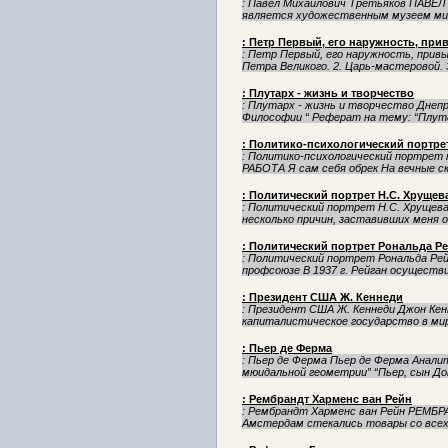
: Павел Михайлович Третьяков ПАВЕЛ
является художественным музеем миро
: Петр Первый, его наружность, при
: Петр Первый, его наружность, привы
Петра Великого. 2. Царь-мастеровой. 3
: Плутарх - жизнь и творчество
: Плутарх - жизнь и творчество Дне
Философии “ Реферат на тему: “Плута
: Политико-психологический портре
: Политико-психологический портре
РАБОТА Я сам себя обрек На вечные ск
: Политический портрет Н.С. Хрущев
: Политический портрет Н.С. Хрущева
несколько причин, заставивших меня о
: Политический портрет Рональда Р
: Политический портрет Рональда Рей
профсоюзе В 1937 г. Рейган осуществи
: Президент США Ж. Кеннеди
: Президент США Ж. Кеннеди Джон Ке
капиталистическое государство в мир
: Пьер де Ферма
: Пьер де Ферма Пьер де Ферма Анали
мюидальной геометрии” “Пьер, сын До
: Рембрандт Харменс ван Рейн
: Рембрандт Харменс ван Рейн РЕМБРАН
Амстердам стекались товары со всех к