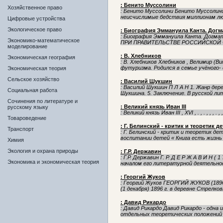
: Бенито Муссолини
Хозяйственное право
: Бенито Муссолини Бенито Муссолин
неисчислимые бедствия миллионам лю
Цифровые устройства
Экологическое право
: Биография Эммануила Канта. Догм
: Биография Эммануила Канта. Догм
Экономико-математическое
ПРИ ПРАВИТЕЛЬСТВЕ РОССИЙСКОЙ ФЕ
моделирование
: В. Хлебников
Экономическая география
: В. Хлебников Хлебников , Велимир (В
футуризма. Родился в семье учёного- 
Экономическая теория
Сельское хозяйство
: Василий Шукшин
: Василий Шукшин П Л А Н 1. Жанр дер
Социальная работа
Шукшина. 5. Заключение. В русской ли
Сочинения по литературе и
: Великий князь Иван III
русскому языку
: Великий князь Иван III , XVI , . , . , , , . , , , 
Товароведение
: Г. Белинский - критик и теоретик 
Транспорт
: Г. Белинский - критик и теоретик д
воспитании детей « Книга есть жизнь н
Химия
Экология и охрана природы
: Г.Р. Державин
: Г.Р. Державин Г. Р. Д Е Р Ж А В И Н 
Экономика и экономическая теория
началом его литературной деятельнос
: Георгий Жуков
: Георгий Жуков ГЕОРГИЙ ЖУКОВ (18
(1 декабря) 1896 г. в деревне Стрелков
: Давид Рикардо
: Давид Рикардо Давид Рикардо - одна
отдельных теоретических положений н