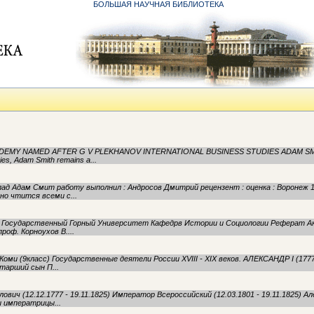
БОЛЬШАЯ НАУЧНАЯ БИБЛИОТЕКА
DEMY NAMED AFTER G V PLEKHANOV INTERNATIONAL BUSINESS STUDIES ADAM SMITH
es, Adam Smith remains a...
лад Адам Смит работу выполнил : Андросов Дмитрий рецензент : оценка : Воронеж 
о чтится всеми с...
ий Государственный Горный Университет Кафедрв Истории и Социологии Реферат Ак
роф. Корноухов В....
 р.Коми (9класс) Государственные деятели России XVIII - XIX веков. АЛЕКСАНДР I (17
Старший сын П...
лович (12.12.1777 - 19.11.1825) Император Всероссийский (12.03.1801 - 19.11.1825) А
ы императрицы...