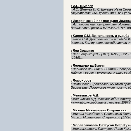
: И.С. Шмелев
: И.С. Шмелев И. С. Шмелев Иван Серг
государственный крестьянин из Гуслиц
: Исторический портрет царя Иоанна
: Исторический портрет царя Иоан
Васильевич Грозный НАУЧНЫЙ РУКОВ
: Киров С.М. Деятельность и судьба
: Киров С.М. Деятельность и судьба К
деятель Коммунистической партии и С
: Лев Зощенко
: Лев Зощенко [29.7 (10.8).1895, , - 22.7.1958,
(1939)...
: Леонардо да Винчи
: Леонардо да Винчи ВВВФФФ Леонардо 
жадному своему влечению, желаю увиде
: Ломоносов
: Ломоносов C реди славных имён прош
Васильевич Ломоносов — не просто оди
: Меньшиков А.Д.
: Меньшиков А.Д. Московский Институ
научный руководитель : москва ,1997 Пл
: Михаил Михайлович Сперанский
: Михаил Михайлович Сперанский Попов
Михаил Михайлович Сперанский (1772-1
: Мореплаватель Пахтусов Петр Куз
: Мореплаватель Пахтусов Петр Кузьм