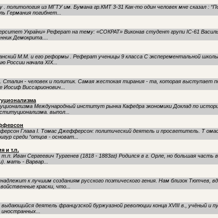
 . политология из МГТУ им. Бумана гр.КМТ 3-31 Как-то один человек мне сказал : “
ль Германия погибнет...
верситет України» Реферат на тему: «СОКРАТ» Виконав студент групи ІС-61 Васильє
ник Демокрита....
ранский М.М. и его реформы . Реферат ученицы 9 класса С эксперементальной школ
ю России начала XIX...
. Сталин - человек и политик. Самая жестокая тирания - та, которая выступает п
 Иосиф Виссарионович...
итуционализма
туционализма Международный институт рынка Кафедра экономики Доклад по истори
ституционализма. выпол...
ефферсон
ферсон Глава I. Томас Джефферсон: политический деятель и просветитель. Т ома
гур среди “отцов - основат...
 и т.п.
и т.п. Иван Сергеевич Тургенев (1818 - 1883гг) Родился в г. Орле, но большая часть
. мать - Варвар...
надлежит к лучшим созданиям русского поэтического гения. Нам близок Тютчев, в
войственные краски, что...
 выдающийся деятель французской буржуазной революции конца ХVIII в., учёный и п
 иностранных...