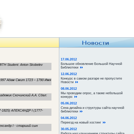
17.06.2012
Большое обновление Большой Научной
 Student: Anton Skobelev
Библиотеки
12.06.2012
Конкурс в самом разгаре не пропустите
1997 Адам Смит 1723 – 1790 Имя
Новости
08.06.2012
Мы проводим опрос, а также небольшой
адемик Скочинский А.А. Сдал:
конкурс
05.06.2012
Сена дизайна и структуры сайта научной
77-1825) АЛЕКСАНДР I (1777-
библиотеки
04.06.2012
Переезд на новый хостинг
лександр I - старший сын
30.05.2012
Работа над улучшением структуры сайта