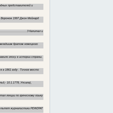
видных представителей и
: Воронеж 1997 Джон Мейнард
.............................3 Капитал и
л младшим братом немецкого
тавило эпоху в истории страны.
я в 1861 году . Точное место
д,- 10.1.1778, Упсала),
ал лек­ции по гре­че­ско­му язы­ку
культет журналистики РЕФЕРАТ