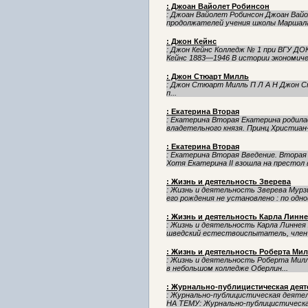
: Джоан Вайолет Робинсон
: Джоан Вайолет Робинсон Джоан Вайо
продолжателей учения школы Маршала
: Джон Кейнс
: Джон Кейнс Колледж № 1 при ВГУ ДО
Кейнс 1883—1946 В истории экономичес
: Джон Стюарт Милль
: Джон Стюарт Милль П Л А Н Джон Стюарт Милль...
п...
: Екатерина Вторая
: Екатерина Вторая Екатерина родила
владетельного князя. Принц Христиан-
: Екатерина Вторая
: Екатерина Вторая Введение. Вторая 
Хотя Екатерина II взошла на престол в 
: Жизнь и деятельность Зверева
: Жизнь и деятельность Зверева Мурзи
его рождения не установлено : по одной
: Жизнь и деятельность Карла Линне
: Жизнь и деятельность Карла Линнея Ж
шведский естествоиспытатель, член П
: Жизнь и деятельность Роберта Ми
: Жизнь и деятельность Роберта Милликена
в не­боль­шом кол­лед­же Обер­лин...
: Журнально-публицистическая дея
: Журнально-публицистическая деят
НА ТЕМУ: Журнально-публицистическа