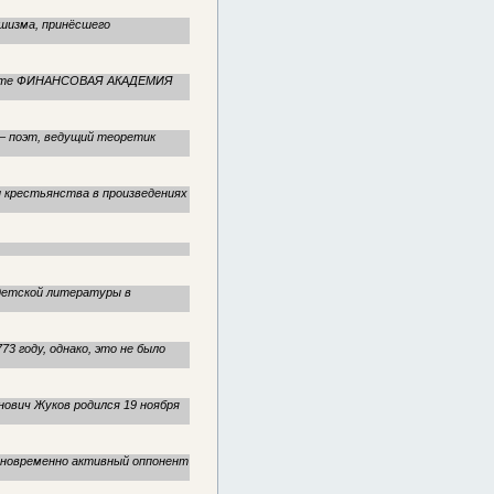
шизма, принёсшего
льтете ФИНАНСОВАЯ АКАДЕМИЯ
] – поэт, ведущий теоретик
 и крестьянства в произведениях
 детской литературы в
773 году, однако, это не было
вич Жуков родился 19 ноября
 одновременно активный оппонент