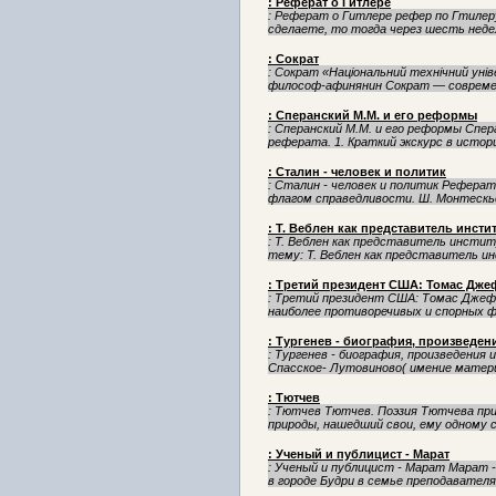
: Реферат о Гитлере
: Реферат о Гитлере рефер по Гтилеру
сделаете, то тогда через шесть неде
: Сократ
: Сократ «Національний технічний уні
философ-афинянин Сократ — современ
: Сперанский М.М. и его реформы
: Сперанский М.М. и его реформы Спе
реферата. 1. Краткий экскурс в истори
: Сталин - человек и политик
: Сталин - человек и политик Реферат
флагом справедливости. Ш. Монтескье
: Т. Веблен как представитель инст
: Т. Веблен как представитель инсти
тему: Т. Веблен как представитель ин
: Третий президент США: Томас Дж
: Третий президент США: Томас Джеф
наиболее противоречивых и спорных фи
: Тургенев - биография, произведения
: Тургенев - биография, произведения 
Спасское- Лутовиново( имение матери)
: Тютчев
: Тютчев Тютчев. Поэзия Тютчева при
природы, нашедший свои, ему одному с
: Ученый и публицист - Марат
: Ученый и публицист - Марат Марат -
в городе Будри в семье преподавателя