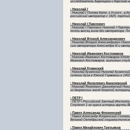
исследователь Баренцева и Карского мо
: Николай I
: Николай I Попова Катя. г.Усинск , р
российский император с 1825, третий
: Николай I Павлович
: Николай I Павлович Николай I Павлов
почти месяц жила без императора. По 
: Николай Второй Александрович
: Николай Второй Александрович Никола
сын императора Александра III и импе
: Николай Иванович Костомаров
: Николай Иванович Костомаров КУ
Иванович Костомаров. выполнил студе
: Николай Кузанский
: Николай Кузанский Николай Кузански
селении Куза в Южной Германии в 1401г.
: Николай Яковлевич Данилевский
: Николай Яковлевич Данилевский Нико
из дворянских гнезд богатой литерату
: ПЕТР I
: ПЕТР I Российский Заочный Инстит
Студент 1-го курса истории группы ВБ 
: Павел Александр Флоренский
: Павел Александр Флоренский Солове
Великой Октябрьской социалистическо
: Павел Михайлович Третьяков