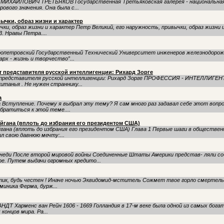
 МИХАЙЛОВИЧ ТРЕТЬЯКОВ Государственная Третьяковская галерея - национальная 
вого значения. Она была с...
вычки, образ жизни и характер
чки, образ жизни и характер Петр Великий, его наружность, привычки, образ жизни и
. Нравы Петра....
пропетровский Государственный Технический Университет инженеров железнодорож
рх - жизнь и творчество”...
т представителя русской интеллигенции: Рихард Зорге
т представителя русской интеллигенции: Рихард Зорге ПРОФЕССИЯ - ИНТЕЛЛИГ
итанья . Не нужен страннику...
а
 Вступление. Почему я выбрал эту тему? Я сам много раз задавал себе этот вопрос
братиться к этой теме....
ейгана (вплоть до избрания его президентом США)
гана (вплоть до избрания его президентом США) Глава 1 Первые шаги в обществе
л свою давнюю мечту:...
ннеди После второй мировой войны Соединенные Штаты Америки представ- ляли со
е. Путем выдачи огромных кредито...
тик, будь честен ! Иначе ночью Эквидомид-мститель Сожмет твое горло смертель
миника Ферма, бурж...
ДТ Харменс ван Рейн 1606 - 1669 Голландия в 17-м веке была одной из самых бога
онцов мира. Ра...