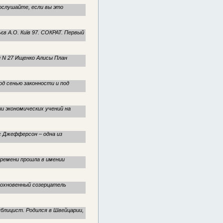
Послушайте, если вы это
в А.О. Київ 97. СОКРАТ. Первый
ы N 27 Ищенко Алисы План
од сенью законности и под
и экономических учений на
с Джефферсон – одна из
 времени прошла в имении
дохновенный созерцатель
ублицист. Родился в Швейцарии,