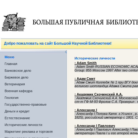
Добро пожаловать на сайт Большой Научной Библиотеки!
Меню
Исторические личности
: Adam Smith
Главная
: Adam Smith RUSSIAN ECONOMIC ACA
Group: 855 Moscow 1997 After two centuri
Банковское дело
Биржевое дело
: Адам Смит
: Адам Смит Колледж № 1 при ВГУ док
Ветеринария
великого шотландца Адама Смита равн
Военная кафедра
: Академик Скочинский А.А.
Геология
: Академик Скочинский А.А. Московск
ст-т ГФ-М-93 Фролов С.А. Проверил : п
Государственно-правовые
: Александр I
Деньги и кредит
: Александр I Попова Катя. г.Усинск ,
1825), российский император с 1801. 
Естествознание
Исторические личности
: Александр I Павлович
: Александр I Павлович Александр I Пав
Маркетинг реклама и торговля
императора Павла I и его второй жен