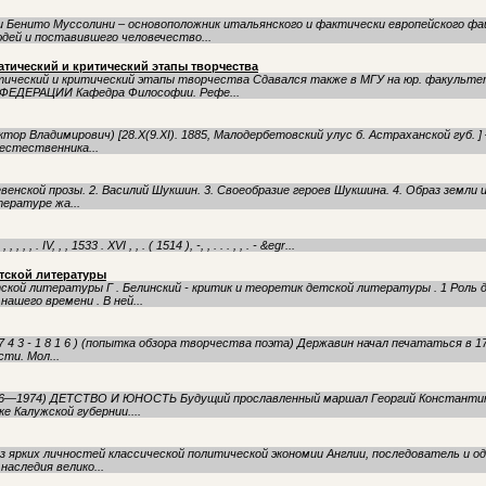
и Бенито Муссолини – основоположник итальянского и фактически европейского фа
дей и поставившего человечество...
атический и критический этапы творчества
атический и критический этапы творчества Сдавался также в МГУ на юр. факу
ДЕРАЦИИ Кафедра Философии. Рефе...
иктор Владимирович) [28.Х(9.ХI). 1885, Малодербетовский улус б. Астраханской губ. 
естественника...
евенской прозы. 2. Василий Шукшин. 3. Своеобразие героев Шукшина. 4. Образ земли
тературе жа...
, , , , . IV, , , 1533 . XVI , , . ( 1514 ), -, , . . . , , . - &egr...
детской литературы
етской литературы Г . Белинский - критик и теоретик детской литературы . 1 Роль
ашего времени . В ней...
( 1 7 4 3 - 1 8 1 6 ) (попытка обзора творчества поэта) Державин начал печататься в 1
ти. Мол...
96—1974) ДЕТСТВО И ЮНОСТЬ Будущий прославленный маршал Георгий Константино
ке Калужской губернии....
 из ярких личностей классической политической экономии Англии, последователь и
аследия велико...