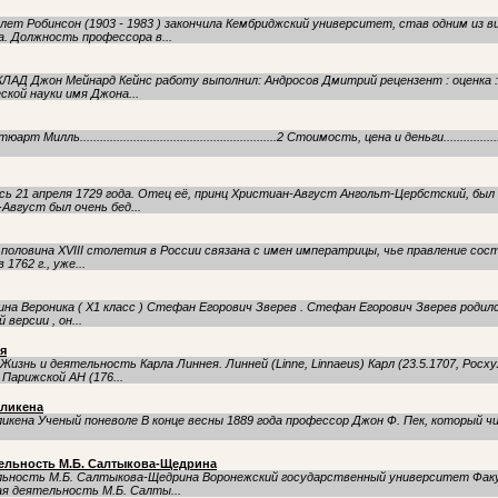
лет Робинсон (1903 - 1983 ) закончила Кембриджский университет, став одним из 
. Должность профессора в...
КЛАД Джон Мейнард Кейнс работу выполнил: Андросов Дмитрий рецензент : оценка 
кой науки имя Джона...
........................................................2 Стоимость, цена и деньги.......................
сь 21 апреля 1729 года. Отец её, принц Христиан-Август Ангольт-Цербстский, бы
Август был очень бед...
половина XVIII столетия в России связана с имен императрицы, чье правление сос
1762 г., уже...
на Вероника ( Х1 класс ) Стефан Егорович Зверев . Стефан Егорович Зверев родилс
 версии , он...
я
изнь и деятельность Карла Линнея. Линней (Linne, Linnaeus) Карл (23.5.1707, Росхуль
арижской АН (176...
лликена
 Уче­ный по­не­во­ле В кон­це вес­ны 1889 го­да про­фес­сор Джон Ф. Пек, ко­то­рый чи­т
тельность М.Б. Салтыкова-Щедрина
ельность М.Б. Салтыкова-Щедрина Воронежский государственный университет Фа
я деятельность М.Б. Салты...