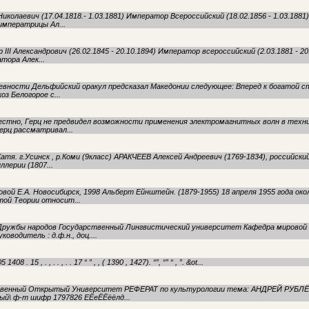
 Николаевич (17.04.1818.- 1.03.1881) Император Всероссийский (18.02.1856 - 1.03.188
императрицы Ал...
р III Александрович (26.02.1845 - 20.10.1894) Император всероссийский (2.03.1881 - 20
тора Алек...
древности Дельфийский оракул предсказал Македонии следующее: Вперед к богатой с
з Белогорое с...
вестно, Герц не предвидел возможности применения электромагнитных волн в техни
ерц рассматривал...
Катя. г.Усинск , р.Коми (9класс) АРАКЧЕЕВ Алексей Андреевич (1769-1834), российск
ллерии (1807...
й Е.А. Новосибирск, 1998 Альберт Ейнштейн. (1879-1955) 18 апреля 1955 года окол
ой Теории относит...
 Дружбы народов Государственный Лингвистический университет Кафедра мировой
водитель : д.ф.н., доц....
 1408 . 15 , . , . . , . . 17 “ ” , , ( 1390 , 1427). “”, “” “ , ”. &ot...
рственный Открытый Университет РЕФЕРАТ по культурологии тема: АНДРЕЙ РУБЛЁ
ный\ ф-т шифр 1797826 ЕЁеЁЁёёлд...