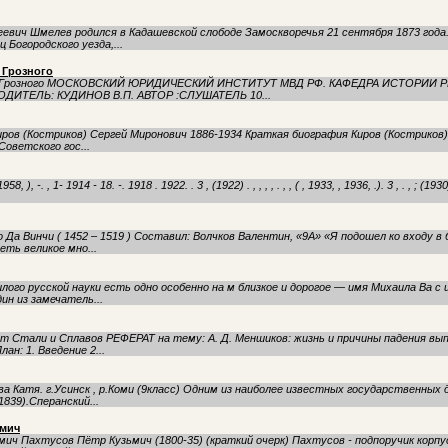
еевич Шмелев родился в Кадашевской слободе Замоскворечья 21 сентября 1873 года.
 Богородского уезда,...
 Грозного
на Грозного МОСКОВСКИЙ ЮРИДИЧЕСКИЙ ИНСТИТУТ МВД РФ. КАФЕДРА ИСТОРИИ Р
ОДИТЕЛЬ: КУДИНОВ В.П. АВТОР :СЛУШАТЕЛЬ 10...
иров (Костриков) Сергей Миронович 1886-1934 Краткая биография Киров (Костриков)
оветского гос...
 ), -. , 1- 1914 - 18. -. 1918 . 1922. . 3 , (1922) . , , , , . , , ( , 1933, , 1936, .). 3 , . , ; (19
Да Винчи ( 1452 – 1519 ) Составил: Волчков Валентин, «9А» «Я подошел ко входу 
ть великое мно...
лого русской науки есть одно особенно на м близкое и дорогое — имя Михаила Ва с
н из замечатель...
т Стали и Сплавов РЕФЕРАТ на тему: А. Д. Меншиков: жизнь и причины падения вып
ан: 1. Введение 2...
а Катя. г.Усинск , р.Коми (9класс) Одним из наиболее известных государственных 
839).Сперанский...
ьмич
ич Пахтусов Пётр Кузьмич (1800-35) (краткий очерк) Пахтусов - подпоручик корп