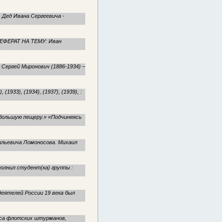
 Дед Ивана Сергеевича -
ЕФЕРАТ НА ТЕМУ: Иван
 Сергей Миронович (1886-1934) –
30), (1933), (1934), (1937), (1939), :
в большую пещеру.» «Подчиняясь
 ильевича Ломоносова. Михаил
олнил студент(ка) группы :
деятелей России 19 века был
уса флотских штурманов,