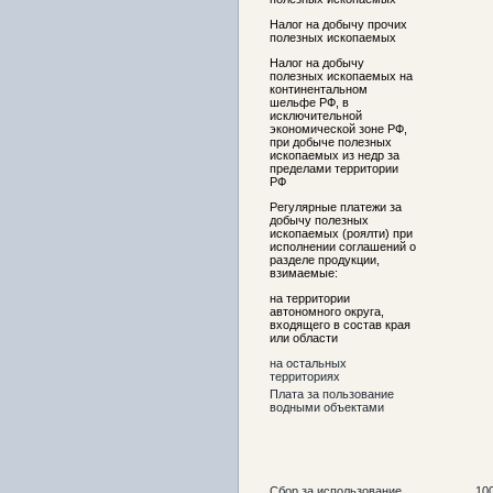
Налог на добычу прочих
полезных ископаемых
Налог на добычу
полезных ископаемых на
континентальном
шельфе РФ, в
исключительной
экономической зоне РФ,
при добыче полезных
ископаемых из недр за
пределами территории
РФ
Регулярные платежи за
добычу полезных
ископаемых (роялти) при
исполнении соглашений о
разделе продукции,
взимаемые:
на территории
автономного округа,
входящего в состав края
или области
на остальных
территориях
Плата за пользование
водными объектами
Сбор за использование
10