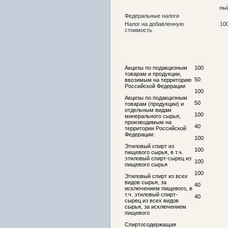
ны
Федеральные налоги
Налог на добавленную
10
стоимость
Акцизы по подакцизным
100
товарам и продукции,
50
ввозимым на территорию
Российской Федерации
100
Акцизы по подакцизным
50
товарам (продукции) и
отдельным видам
100
минерального сырья,
производимым на
40
территории Российской
Федерации:
100
Этиловый спирт из
100
пищевого сырья, в т.ч.
этиловый спирт-сырец из
100
пищевого сырья
100
Этиловый спирт из всех
видов сырья, за
40
исключением пищевого, в
т.ч. этиловый спирт-
40
сырец из всех видов
сырья, за исключением
пищевого
Спиртосодержащая