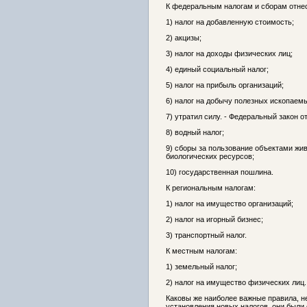
К федеральным налогам и сборам отне
1) налог на добавленную стоимость;
2) акцизы;
3) налог на доходы физических лиц;
4) единый социальный налог;
5) налог на прибыль организаций;
6) налог на добычу полезных ископаем
7) утратил силу. - Федеральный закон о
8) водный налог;
9) сборы за пользование объектами жи
биологических ресурсов;
10) государственная пошлина.
К региональным налогам:
1) налог на имущество организаций;
2) налог на игорный бизнес;
3) транспортный налог.
К местным налогам:
1) земельный налог;
2) налог на имущество физических лиц.
Каковы же наиболее важные правила, 
установления новых налогов, они был