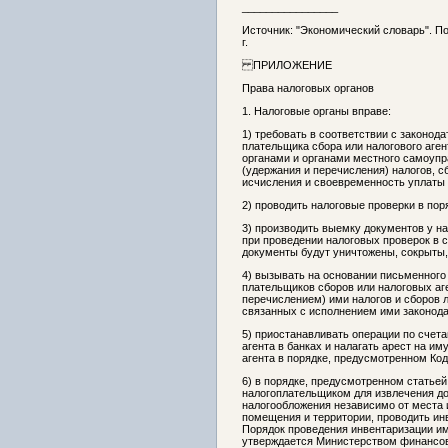
________________
Источник: "Экономический словарь". Под
г.
ПРИЛОЖЕНИЕ
Права налоговых органов
1. Налоговые органы вправе:
1) требовать в соответствии с законод
плательщика сбора или налогового аг
органами и органами местного самоупр
(удержания и перечисления) налогов, 
исчисления и своевременность уплаты 
2) проводить налоговые проверки в пор
3) производить выемку документов у на
при проведении налоговых проверок в с
документы будут уничтожены, сокрыты
4) вызывать на основании письменного
плательщиков сборов или налоговых аге
перечислением) ими налогов и сборов л
связанных с исполнением ими законодат
5) приостанавливать операции по счет
агента в банках и налагать арест на и
агента в порядке, предусмотренном Ко
6) в порядке, предусмотренном статье
налогоплательщиком для извлечения д
налогообложения независимо от места 
помещения и территории, проводить и
Порядок проведения инвентаризации и
утверждается Министерством финансов