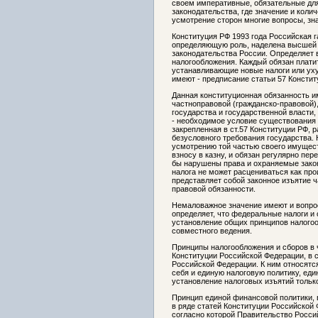
своем императивные, обязательные для
законодательства, где значение и кол
усмотрение сторон многие вопросы, зн
Конституция РФ 1993 года Российская га
определяющую роль, наделена высшей ю
законодательства России. Определяет 
налогообложения. Каждый обязан плати
устанавливающие новые налоги или ух
имеют - предписание статьи 57 Констит
Данная конституционная обязанность и
частноправовой (гражданско-правовой)
государства и государственной власти, 
- необходимое условие существования 
закрепленная в ст.57 Конституции РФ, 
безусловного требования государства.
усмотрению той частью своего имущест
взносу в казну, и обязан регулярно пер
бы нарушены права и охраняемые закон
налога не может расцениваться как пр
представляет собой законное изъятие 
правовой обязанности.
Немаловажное значение имеют и вопрос
определяет, что федеральные налоги и 
установление общих принципов налогоо
совместного ведения.
Принципы налогообложения и сборов в
Конституции Российской Федерации, в со
Российской Федерации. К ним относятс
себя и единую налоговую политику, еди
установление налоговых изъятий только
Принцип единой финансовой политики, 
в ряде статей Конституции Российской Ф
согласно которой Правительство Росси