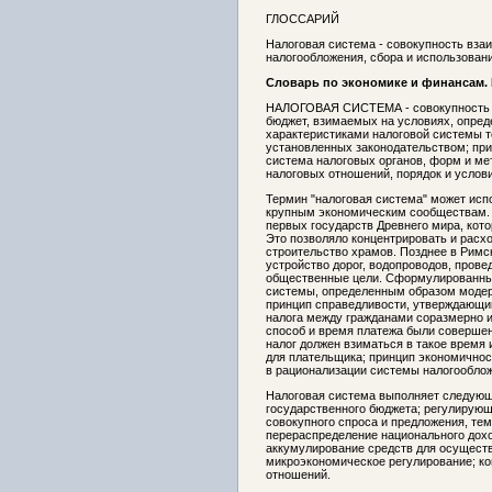
ГЛОССАРИЙ
Налоговая система - совокупность вза
налогообложения, сбора и использовани
Словарь по экономике и финансам. 
НАЛОГОВАЯ СИСТЕМА - совокупность на
бюджет, взимаемых на условиях, опре
характеристиками налоговой системы т
установленных законодательством; при
система налоговых органов, форм и мет
налоговых отношений, порядок и услови
Термин "налоговая система" может исп
крупным экономическим сообществам. 
первых государств Древнего мира, кот
Это позволяло концентрировать и расхо
строительство храмов. Позднее в Римс
устройство дорог, водопроводов, прове
общественные цели. Сформулированные
системы, определенным образом модер
принцип справедливости, утверждающи
налога между гражданами соразмерно и
способ и время платежа были совершен
налог должен взиматься в такое время
для плательщика; принцип экономичнос
в рационализации системы налогообло
Налоговая система выполняет следующ
государственного бюджета; регулирующ
совокупного спроса и предложения, тем
перераспределение национального дохо
аккумулирование средств для осущест
микроэкономическое регулирование; ко
отношений.