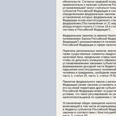
обязательств. Согласно правовой пози
применительно к налогам субъектов Ро
установленными" могут считаться толь
субъектов Российской Федерации в соо
определенными федеральным законом. 
установление которых федеральным за
Федерации основ конституционного стро
федерализма (Постановление от 21 мар
абзаца второго пункта 2 статьи 18 и с
системы в Российской Федерации").
Федеральным законом (а именно Налог
положениями Закона Российской Федер
Федерации") разграничиваются полномо
Российской Федерации в сфере налого
Перечень региональных налогов, внесен
также существенные элементы каждого 
налоговая база, предельная ставка на
чтобы не допускать излишнего обремен
устанавливаемыми законами субъектов
формирования доходной части бюджетов
нарушения конституционных положений 
человека и гражданина, свободном пере
часть 1; статья 19, часть 1; статья 74
Принятие федерального закона о регио
Федерации своим законом установить и 
его на своей территории другие субъек
Российской Федерации может осуществл
условии, что такое регулирование не у
налогоплательщиков по сравнению с те
Установление общих принципов налого
включающей в том числе исчерпывающи
в бюджеты субъектов Российской Феде
законом в соответствии с Конституцией 
часть 3; статья 76).