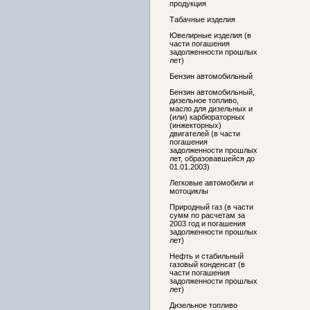
продукция
Табачные изделия
Ювелирные изделия (в
части погашения
задолженности прошлых
лет)
Бензин автомобильный
Бензин автомобильный,
дизельное топливо,
масло для дизельных и
(или) карбюраторных
(инжекторных)
двигателей (в части
погашения
задолженности прошлых
лет, образовавшейся до
01.01.2003)
Легковые автомобили и
мотоциклы
Природный газ (в части
сумм по расчетам за
2003 год и погашения
задолженности прошлых
лет)
Нефть и стабильный
газовый конденсат (в
части погашения
задолженности прошлых
лет)
Дизельное топливо