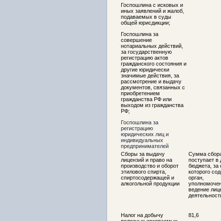
Госпошлина с исковых и
иных заявлений и жалоб,
подаваемых в суды
общей юрисдикции;
Госпошлина за
совершение
нотариальных действий,
за государственную
регистрацию актов
гражданского состояния и
другие юридически
значимые действия, за
рассмотрение и выдачу
документов, связанных с
приобретением
гражданства РФ или
выходом из гражданства
РФ;
Госпошлина за
регистрацию
юридических лиц и
индивидуальных
предпринимателей
Сборы за выдачу
Сумма сбор
лицензий и право на
поступает в
производство и оборот
бюджета, за 
этилового спирта,
которого со
спиртосодержащей и
орган,
алкогольной продукции
уполномоче
ведение лиц
деятельност
Налог на добычу
81,6