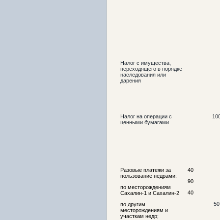
Налог с имущества,
переходящего в порядке
наследования или
дарения
Налог на операции с
10
ценными бумагами
Разовые платежи за
40
пользование недрами:
90
по месторождениям
40
Сахалин-1 и Сахалин-2
50
по другим
месторождениям и
участкам недр;