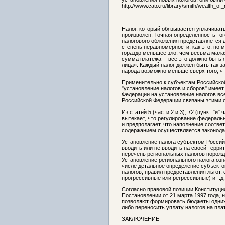
http://www.cato.ru/library/smith/wealth_of
.
Налог, который обязывается уплачивать
произволен. Точная определенность тог
налогового обложения представляется 
степень неравномерности, как это, по 
гораздо меньшее зло, чем весьма мала
сумма платежа -- все это должно быть 
лица». Каждый налог должен быть так з
народа возможно меньше сверх того, чт
Применительно к субъектам Российско
"установление налогов и сборов" имее
Федерации на установление налогов вс
Российской Федерации связаны этими 
Из статей 5 (части 2 и 3), 72 (пункт "и
вытекает, что регулирование федераль
и предполагает, что наполнение соотв
содержанием осуществляется законода
Установление налога субъектом Россий
вводить или не вводить на своей терр
перечень региональных налогов порожда
Установление регионального налога оз
числе детальное определение субъекто
налогов, правил предоставления льгот
прогрессивные или регрессивные) и т.д.
Согласно правовой позиции Конституци
Постановлении от 21 марта 1997 года, 
позволяют формировать бюджеты одних 
либо переносить уплату налогов на пла
ЗАКЛЮЧЕНИЕ