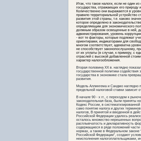
Итак, что такое налоги, если не один и
государства, отражающих его природу 
Количественно они выражаются в уровн
правило территориальной устройство с
развития этой страны, т.е. каково знач
которое определено в законодательств
определяющим для экономического поло
должным образом освещенные в ней, да
администрирования, уровень коррупции,
- вот те факторы, которые подлежат уч
ориентирами, индикаторами для свободн
многом соответствует, адекватна уровн
не способствует законопослушному, п
от их уплаты (в случае, к примеру, с 
отраслей с высокой добавленной стоим
характер налогообложения.
Вторая половина XX в. наглядно показа
государственной политики содействия э
государства в экономике стала превра
развития.
Модель Аллингема и Сандмо наглядно п
предельной налоговой ставки зависит о
В начале 90 - х гг., с переходом к ры
законодательная база, были приняты н
Кодекс России, в систематизированной
само понятие налога и других терминов
налогов, В принятой и введенной в дейс
Российской Федерации удалось реализо
осталось множество нерешенных вопро
расплывчатость и декларативность фор
содержащиеся в ряде положений части 
нормах, а также в Федеральном законе 
Российской Федерации”, создают услов
неисполнения налогоплательщиками, и