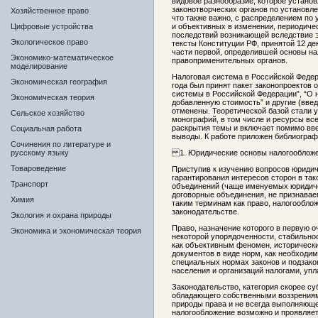
видовое разнообразие, которое установ
законотворческих органов по установл
Хозяйственное право
что также важно, с распределением по 
Цифровые устройства
и объективных в изменении, периодиче
последствий возникающей вследствие э
Экологическое право
тексты Конституции РФ, принятой 12 де
части первой, определившей основы н
Экономико-математическое
правоприменительных органов.
моделирование
Налоговая система в Российской Федерац
Экономическая география
года был принят пакет законопроектов 
системы в Российской Федерации”, “О н
Экономическая теория
добавленную стоимость” и другие (введ
отменены. Теоретической базой стали 
Сельское хозяйство
монографий, в том числе и ресурсы вс
раскрытия темы и включает помимо вве
Социальная работа
выводы. К работе приложен библиограф
Сочинения по литературе и
русскому языку
1. Юридические основы налогообложе
Товароведение
Приступив к изучению вопросов юридич
гарантирования интересов сторон в так
Транспорт
объединений (чаще именуемых юридиче
договорные объединения, не признава
Химия
таким терминам как право, налогообло
законодательстве.
Экология и охрана природы
Право, назначение которого в первую
Экономика и экономическая теория
некоторой упорядоченности, стабильно
как объективным феномен, историческ
документов в виде норм, как необходим
специальных нормах законов и подзако
населения и организаций налогами, упл
Законодательство, категория скорее с
обладающего собственными воззрениям
природы права и не всегда выполняющег
налогообложение возможно и проявляе