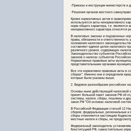
-Приказы и инструкции министерств и д
-Решения органов местного самоуправ
Кроме нормативных актов в правоприме
используются акты ненормативного хар
норм общего характера, т.е. являются 
ненормативного характера относятся р
В налоговых законах и подзаконных но
права, обязанности и ответственность 
положения налогового законодательства
составляет единое целое налогового п
различного уровня, содержащих налого
Законодательство субъектов Российской
законов о налогах субъектов Российско
Нормативные правовые акты муниципал
представительными органами муниципа
Все эти нормативно правовые акты в со
сборах". Именно они и определили юри
которые были указаны выше.
2.
Видовое разнообразие российских на
Основы ныне действующей налоговой си
принят большой пакет законов РФ об о
системы, налоги, сборы, пошлины и др
закон РФ "Об основах налоговой систе
В Российской Федерации статьей 12 На
сборов: федеральные, региональные и 
сборы отменяются настоящим Кодексом
местные налоги и сборы, не предусмо
Федеральный законодатель устанавлива
Конституцией РФ, самостоятельно опред