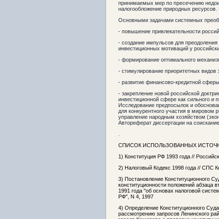
принимаемых мер по пресечению недоим
налогообложение природных ресурсов. 
Основными задачами системных преобр
- повышение привлекательности россий
- создание импульсов для преодоления
инвестиционных мотиваций у российск
- формирование оптимального механиз
- стимулирование приоритетных видов 
- развитие финансово-кредитной сферы
- закрепление новой российской доктр
инвестиционной сфере как сильного и 
Исследование предпосылок и обоснова
для конкурентного участия в мировом р
управление народным хозяйством (эко
Автореферат диссертации на соискание 
.
СПИСОК ИСПОЛЬЗОВАННЫХ ИСТОЧ
1) Конституция РФ 1993 года // Российск
2) Налоговый Кодекс 1998 года // СПС К
3) Постановление Конституционного Суд
конституционности положений абзаца вто
1991 года "об основах налоговой систе
РФ", N 4, 1997
4) Определение Конституционного Суда 
рассмотрению запросов Ленинского рай