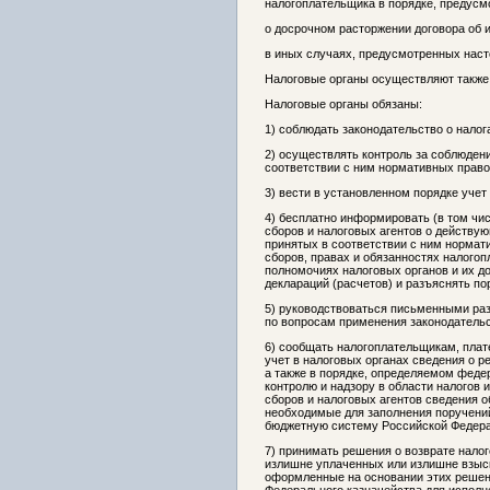
налогоплательщика в порядке, предус
о досрочном расторжении договора об 
в иных случаях, предусмотренных нас
Налоговые органы осуществляют также
Налоговые органы обязаны:
1) соблюдать законодательство о налог
2) осуществлять контроль за соблюдени
соответствии с ним нормативных право
3) вести в установленном порядке учет
4) бесплатно информировать (в том чи
сборов и налоговых агентов о действую
принятых в соответствии с ним нормат
сборов, правах и обязанностях налогоп
полномочиях налоговых органов и их д
деклараций (расчетов) и разъяснять по
5) руководствоваться письменными ра
по вопросам применения законодательс
6) сообщать налогоплательщикам, плат
учет в налоговых органах сведения о 
а также в порядке, определяемом фед
контролю и надзору в области налогов 
сборов и налоговых агентов сведения о
необходимые для заполнения поручений
бюджетную систему Российской Федера
7) принимать решения о возврате нало
излишне уплаченных или излишне взыск
оформленные на основании этих реше