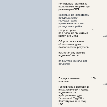
Регулярные платежи за
пользование недрами при
реализации СРП
Возмещение инвестором
прошлых затрат
государства на
проведение геолого-
разведочных работ
Сбор за право
70
пользования объектами
10
животного мира
Сбор за пользование
объектами водных
биологических ресурсов:
исключая внутренние
водные объекты
по внутренним водным
объектам
Государственная
100
пошлина
10
Госпошлина с исковых и
иных заявлений и жалоб,
подаваемых в
арбитражные суды,
Верховный Суд РФ и
Конституционный Суд
РФ;