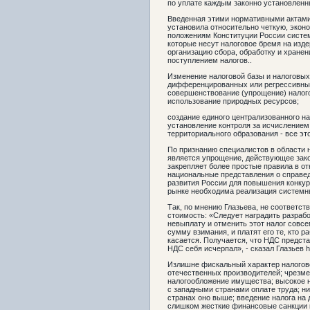
по уплате каждым законно установленн
Введенная этими нормативными актами
установила относительно четкую, эко
положениям Конституции России систе
которые несут налоговое бремя на изд
организацию сбора, обработку и хране
поступлением налогов..
Изменение налоговой базы и налоговых
дифференцированных или регрессивных
совершенствование (упрощение) налого
использование природных ресурсов;
создание единого централизованного на
установление контроля за исчислением
территориального образования - все эт
По признанию специалистов в области 
является упрощение, действующее зако
закрепляет более простые правила в о
национальные представления о справе
развития России для повышения конку
рынке необходима реализация системн
Так, по мнению Глазьева, не соответс
стоимость: «Следует наградить разраб
невыплату и отменить этот налог совс
сумму взимания, и платят его те, кто р
касается. Получается, что НДС предст
НДС себя исчерпал», - сказал Глазьев ht
Излишне фискальный характер налогов
отечественных производителей; чрезме
налогообложение имущества; высокое 
с западными странами оплате труда; ни
странах оно выше; введение налога на 
слишком жесткие финансовые санкции 