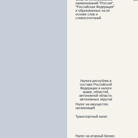
наименований "Россия",
"Российская Федерация"
и образованных на их
основе слов и
словосочетаний
Налоги республик в
составе Российской
Федерации и налоги
краев, областей,
автономной области,
автономных округов
Налог на имущество
организаций
Транспортный налог
Налог на игорный бизнес