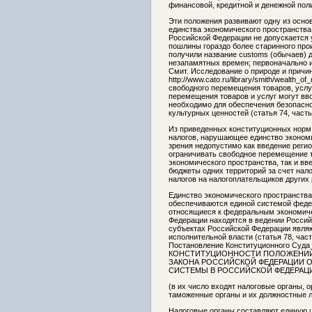
финансовой, кредитной и денежной пол
Эти положения развивают одну из осно
единства экономического пространства (
Российской Федерации не допускается
пошлины гораздо более старинного про
получили название customs (обычаев) 
незапамятных времен; первоначально их
Смит. Исследование о природе и причин
http://www.cato.ru/library/smith/wealth_
свободного перемещения товаров, услуг
перемещения товаров и услуг могут вв
необходимо для обеспечения безопасно
культурных ценностей (статья 74, часть
Из приведенных конституционных норм с
налогов, нарушающее единство экономи
зрения недопустимо как введение реги
ограничивать свободное перемещение т
экономического пространства, так и в
бюджеты одних территорий за счет нал
налогов на налогоплательщиков других 
Единство экономического пространства
обеспечиваются единой системой федер
относящиеся к федеральным экономиче
Федерации находятся в ведении Российс
субъектах Российской Федерации явля
исполнительной власти (статья 78, час
Постановление Конституционного Суда
КОНСТИТУЦИОННОСТИ ПОЛОЖЕНИЙ АБ
ЗАКОНА РОССИЙСКОЙ ФЕДЕРАЦИИ ОТ
СИСТЕМЫ В РОССИЙСКОЙ ФЕДЕРАЦИИ" //
(в их число входят налоговые органы,
таможенные органы и их должностные л
Налоговые органы составляют единую 