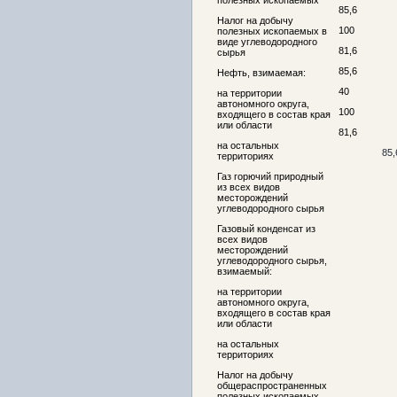
полезных ископаемых
85,6
Налог на добычу
100
полезных ископаемых в
виде углеводородного
81,6
сырья
85,6
Нефть, взимаемая:
40
на территории
автономного округа,
100
входящего в состав края
или области
81,6
на остальных
85,
территориях
Газ горючий природный
из всех видов
месторождений
углеводородного сырья
Газовый конденсат из
всех видов
месторождений
углеводородного сырья,
взимаемый:
на территории
автономного округа,
входящего в состав края
или области
на остальных
территориях
Налог на добычу
общераспространенных
полезных ископаемых