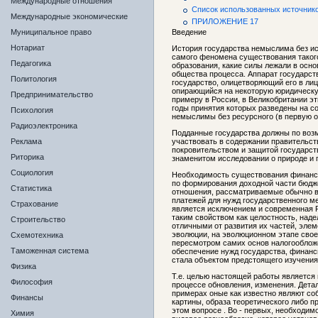
Международные отношения
Список использованных источник
Международные экономические
ПРИЛОЖЕНИЕ 17
Муниципальное право
Введение
Нотариат
История государства немыслима без ис
самого феномена существования такого
Педагогика
образования, какие силы лежали в осно
общества процесса. Аппарат государст
Политология
государство, олицетворяющий его в лиц
опирающийся на некоторую юридическую 
Предпринимательство
примеру в России, в Великобритании э
годы принятия которых разведены на со
Психология
немыслимы без ресурсного (в первую о
Радиоэлектроника
Подданные государства должны по возм
Реклама
участвовать в содержании правительства
покровительством и защитой государст
Риторика
знаменитом исследовании о природе и 
Социология
Необходимость существования финансо
по формирования доходной части бюдже
Статистика
отношения, рассматриваемые обычно в 
платежей для нужд государственного ме
Страхование
является исключением и современная Р
таким свойством как целостность, над
Строительство
отличными от развития их частей, элем
эволюции, на эволюционном этапе своег
Схемотехника
пересмотром самих основ налогообложен
Таможенная система
обеспечение нужд государства, финанс
стала объектом предстоящего изучения
Физика
Т.е. целью настоящей работы является
Философия
процессе обновления, изменения. Дета
примерах оные как известно являют со
Финансы
картины, образа теоретического либо п
этом вопросе . Во - первых, необходим
Химия