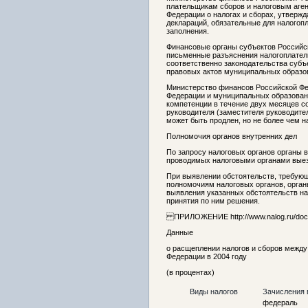
плательщикам сборов и налоговым аге
Федерации о налогах и сборах, утверж
деклараций, обязательные для налогопл
заполнения.
Финансовые органы субъектов Российс
письменные разъяснения налогоплател
соответственно законодательства субъ
правовых актов муниципальных образов
Министерство финансов Российской Фе
Федерации и муниципальных образован
компетенции в течение двух месяцев с
руководителя (заместителя руководите
может быть продлен, но не более чем н
Полномочия органов внутренних дел
По запросу налоговых органов органы 
проводимых налоговыми органами выез
При выявлении обстоятельств, требую
полномочиям налоговых органов, орган
выявления указанных обстоятельств на
принятия по ним решения.
ПРИЛОЖЕНИЕ http://www.nalog.ru/docu
Данные
о расщеплении налогов и сборов межд
Федерации в 2004 году
(в процентах)
Виды налогов
Зачисления 
федераль