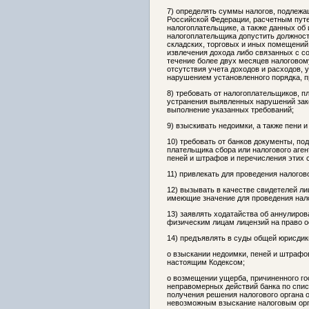
7) определять суммы налогов, подлеж
Российской Федерации, расчетным пут
налогоплательщике, а также данных об
налогоплательщика допустить должност
складских, торговых и иных помещений
извлечения дохода либо связанных с с
течение более двух месяцев налоговом
отсутствия учета доходов и расходов, 
нарушением установленного порядка, п
8) требовать от налогоплательщиков, п
устранения выявленных нарушений зако
выполнение указанных требований;
9) взыскивать недоимки, а также пени 
10) требовать от банков документы, п
плательщика сбора или налогового аген
пеней и штрафов и перечисления этих
11) привлекать для проведения налогов
12) вызывать в качестве свидетелей ли
имеющие значение для проведения нало
13) заявлять ходатайства об аннулиро
физическим лицам лицензий на право 
14) предъявлять в суды общей юрисдик
о взыскании недоимки, пеней и штрафо
настоящим Кодексом;
о возмещении ущерба, причиненного го
неправомерных действий банка по спис
получения решения налогового органа о
невозможным взыскание налоговым орг