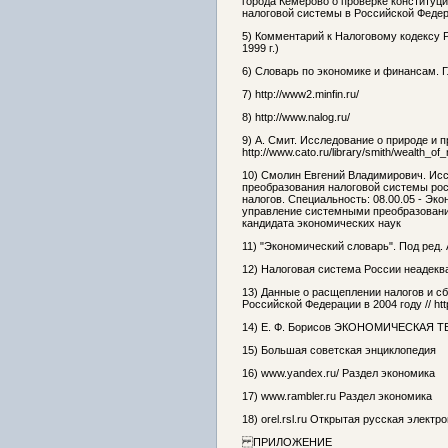
города Кемерово о проверке конституц
налоговой системы в Российской Федера
5) Комментарий к Налоговому кодексу Р
1999 г.)
6) Словарь по экономике и финансам. 
7) http://www2.minfin.ru/
8) http://www.nalog.ru/
9) А. Смит. Исследование о природе и п
http://www.cato.ru/library/smith/wealth_of
10) Смолин Евгений Владимирович. Ис
преобразования налоговой системы рос
налогов. Специальность: 08.00.05 - Эк
управление системными преобразовани
кандидата экономических наук
11) "Экономический словарь". Под ред. 
12) Налоговая система России неадекватн
13) Данные о расщеплении налогов и 
Российской Федерации в 2004 году // ht
14) Е. Ф. Борисов ЭКОНОМИЧЕСКАЯ ТЕ
15) Большая советская энциклопедия
16) www.yandex.ru/ Раздел экономика
17) www.rambler.ru Раздел экономика
18) orel.rsl.ru Открытая русская элект
ПРИЛОЖЕНИЕ