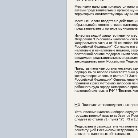
Местными налогами признаются налоги
актами представительных органов муни
территориях соответствующих муниципа
Местные налоги вводятся в действие и
образований в соответствии с настоя
представительных органов муниципальн
Исчерпывающий характер перечня местн
Федерации "Об основах налоговой сист
Федерального закона от 25 сентября 1
Российской Федерации". Согласно его 
налоговые и неналоговые платежи, зак
постоянной основе федеральными закон
вводимые представительными органами
законодательством Российской Федера
Представительные органы местного са
порядку были вправе самостоятельно р
которые перечислены в статье 21 Зако
Российской Федерации" Определение Ко
принятии к рассмотрению запросов лени
районного суда города Кемерово о пров
налоговой системы в РФ" / "Вестник Кон
.
3. Полномочия законодательных орган
Установление налогов и сборов осуще
государственной власти субъектов Рос
следует из статей 71 (пункт "з"), 73 и 
Федеральный законодатель устанавлива
Конституцией Российской Федерации, са
элементы налоговых обязательств.