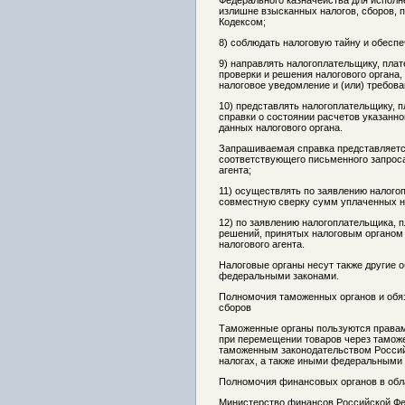
Федерального казначейства для исполн
излишне взысканных налогов, сборов, 
Кодексом;
8) соблюдать налоговую тайну и обеспе
9) направлять налогоплательщику, плат
проверки и решения налогового органа
налоговое уведомление и (или) требова
10) представлять налогоплательщику, п
справки о состоянии расчетов указанно
данных налогового органа.
Запрашиваемая справка представляется
соответствующего письменного запроса
агента;
11) осуществлять по заявлению налого
совместную сверку сумм уплаченных на
12) по заявлению налогоплательщика, п
решений, принятых налоговым органом 
налогового агента.
Налоговые органы несут также другие 
федеральными законами.
Полномочия таможенных органов и обяз
сборов
Таможенные органы пользуются правами
при перемещении товаров через таможе
таможенным законодательством Росси
налогах, а также иными федеральными 
Полномочия финансовых органов в обла
Министерство финансов Российской Фе