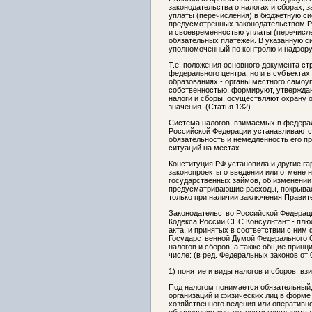
законодательства о налогах и сборах,
уплаты (перечисления) в бюджетную си
предусмотренных законодательством Р
и своевременностью уплаты (перечисл
обязательных платежей. В указанную с
уполномоченный по контролю и надзору 
Т.е. положения основного документа ст
федерального центра, но и в субъектах
образованиях - органы местного само
собственностью, формируют, утвержда
налоги и сборы, осуществляют охрану 
значения. (Статья 132)
Система налогов, взимаемых в федерал
Российской Федерации устанавливаютс
обязательность и немедленность его п
ситуаций на местах.
Конституция РФ установила и другие гар
законопроекты о введении или отмене н
государственных займов, об изменении
предусматривающие расходы, покрывае
только при наличии заключения Правит
Законодательство Российской Федераци
Кодекса России СПС Консультант - плю
акта, и принятых в соответствии с ним
Государственной Думой Федерального С
налогов и сборов, а также общие принц
числе: (в ред. Федеральных законов от 
1) понятие и виды налогов и сборов, в
Под налогом понимается обязательный
организаций и физических лиц в форме
хозяйственного ведения или оперативн