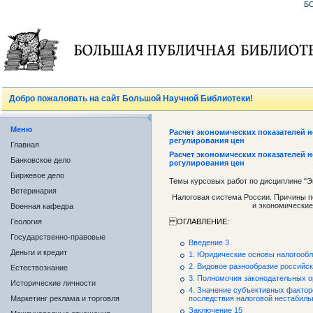
Б
Добро пожаловать на сайт Большой Научной Библиотеки!
Меню
Расчет экономических показателей
регулирования цен
Главная
Расчет экономических показателей
Банковское дело
регулирования цен
Биржевое дело
Темы курсовых работ по дисциплине "Э
Ветеринария
Налоговая система России. Причины п
и экономические
Военная кафедра
Геология
ОГЛАВЛЕНИЕ:
Государственно-правовые
Введение 3
Деньги и кредит
1. Юридические основы налогообл
2. Видовое разнообразие российск
Естествознание
3. Полномочия законодательных о
Исторические личности
4. Значение субъективных фактор
Маркетинг реклама и торговля
последствия налоговой нестабиль
Заключение 15