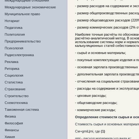
Международные отношения
- размер расходов на содержание и эк
Международные экономические
- размер общепроизводственных расход
Муниципальное право
- размер общезаводских расходов (220
Нотариат
- размер коммерческих расходов (2% о
Педагогика
Политология
Наиболее точные расчёты по обоснова
расчётно-аналитический метод. В осно
Предпринимательство
использование системы норм и нормати
калькуляционных статей себестоимости
Психология
- сырьё и основные материалы;
Радиоэлектроника
- покупные комплектующие изделия и 
Реклама
- основная зарплата производственных
Риторика
- дополнительная зарплата производст
Социология
- отчисления на социальное страховани
Статистика
- расходы на содержание и эксплуатац
Страхование
- цеховые расходы;
Строительство
Схемотехника
- общезаводские расходы;
Таможенная система
- коммерческие расходы;
Физика
Определение стоимости сырья и ос
Философия
Стоимость сырья и основных материал
Финансы
См=gmiЦmi, где
(1)
Химия
gmi - расход материала i-го вида,кг;