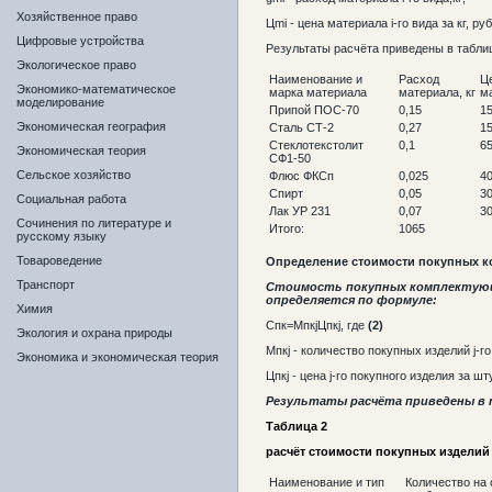
Хозяйственное право
Цmi - цена материала i-го вида за кг, ру
Цифровые устройства
Результаты расчёта приведены в табли
Экологическое право
Наименование и
Расход
Ц
Экономико-математическое
марка материала
материала, кг
м
моделирование
Припой ПОС-70
0,15
1
Экономическая география
Сталь СТ-2
0,27
1
Стеклотекстолит
0,1
6
Экономическая теория
СФ1-50
Сельское хозяйство
Флюс ФКСп
0,025
4
Спирт
0,05
3
Социальная работа
Лак УР 231
0,07
3
Сочинения по литературе и
Итого:
1065
русскому языку
Товароведение
Определение стоимости покупных к
Транспорт
Стоимость покупных комплектующ
определяется по формуле:
Химия
Спк=МпкjЦпкj, где
(2)
Экология и охрана природы
Мпкj - количество покупных изделий j-го
Экономика и экономическая теория
Цпкj - цена j-го покупного изделия за шт
Результаты расчёта приведены в 
Таблица 2
расчёт стоимости покупных изделий
Наименование и тип
Количество на 