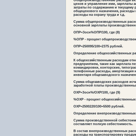
Общепроизводственные расходы вкл
цехов и управление ими, зарплаты 
затраты по содержанию и текущему 
общецехового назначения, расходы 
расходы на охрану труда и т.д.
Сумма общепроизводственных расход
основной зарплаты производственн
ОПР=З
осн
%ОПР/100, где
(8)
%ОПР - процент общепроизводствен
ОПР=2
50
0
95/100=23
75
рублей.
Определение общехозяйственных р
К общехозяйственным расходам отн
предприятием, такие как зарплата п
командировки, конторские, типогра
телефонные расходы, амортизация и
инвентаря общезаводского назначени
Сумма общезаводских расходов исчи
заработной платы производственны
ОХР=З
осн
%/ОХР/100, где
(9)
%ОХР - процент общехозяйственных 
ОХР=2
50
0
220/100=5
500
рублей.
Определение внепроизводственных
Сумма производственной себестоим
составляет полную себестоимость.
В состав внепроизводственных расхо
расходы на транспортировку продукц