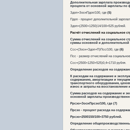
Дополнительная зарплата производс
процента от основной зарплаты по 
Здоп=ЗоснПдоп/100, где
(5)
Пдоп - процент дополнительной зарплат
Здоп=(2500+1250)14/100=525 рублей.
Расчёт отчислений на социальное с
Сумма отчислений на социальное ст
суммы основной и дополнительной 
Ссс
=(З
осн
+З
доп
+П)
П
сс
/100, где
(6)
Псс
- размер отчислений на социальное
С
сс
=(2
50
0+125
0
+5
25
)
0,4=1
710
рубля.
Определение расходов на содержан
К расходам на содержание и эксплу
содержанию, амортизации и текуще
транспортного оборудования, цехово
износ и затраты на восстановление
Сумма расходов на содержание и эк
основной зарплаты производственн
Р
рсэо
=З
осн
П
рсэо
/100, где
(7)
П
рсэо
- процент расхода на содержа
Р
рсэо
=2
50
0
150/100=3
7
5
0
рублей.
Определение общепроизводственны