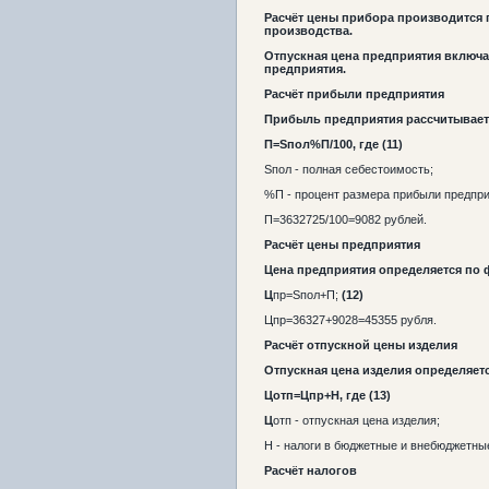
Расчёт цены прибора производится 
производства.
Отпускная цена предприятия включа
предприятия.
Расчёт прибыли предприятия
Прибыль предприятия рассчитывает
П=
S
пол
%П/100, где
(11)
S
пол
- полная себестоимость;
%П - процент размера прибыли предпри
П=
36327
25/100=
9082
рублей.
Расчёт цены предприятия
Цена предприятия определяется по
Ц
пр
=
S
пол
+П;
(12)
Цпр
=
36327
+
9028
=
45355
рубля.
Расчёт отпускной цены изделия
Отпускная цена изделия определяет
Ц
отп
=Ц
пр
+Н, где
(13)
Ц
отп
- отпускная цена изделия;
Н - налоги в бюджетные и внебюджетны
Расчёт налогов