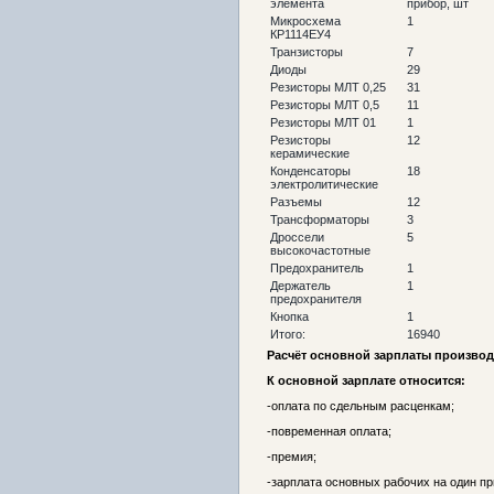
элемента
прибор, шт
Микросхема
1
КР1114ЕУ4
Транзисторы
7
Диоды
29
Резисторы МЛТ 0,25
31
Резисторы МЛТ 0,5
11
Резисторы МЛТ 01
1
Резисторы
12
керамические
Конденсаторы
18
электролитические
Разъемы
12
Трансформаторы
3
Дроссели
5
высокочастотные
Предохранитель
1
Держатель
1
предохранителя
Кнопка
1
Итого:
16940
Расчёт основной зарплаты произво
К основной зарплате относится:
-оплата по сдельным расценкам;
-повременная оплата;
-премия;
-зарплата основных рабочих на один пр