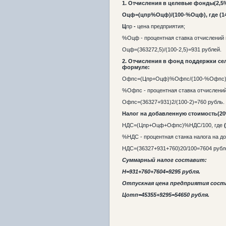
1.
Отчисления в целевые фонды(2,5
О
цф
=(ц
пр
%О
цф
)/(100-%О
цф
), где
(1
Ц
пр
-
цена предприятия;
%О
цф
- процентная ставка отчислений
О
цф
=(
36327
2,5)/(100-2,5)=
931
рублей.
2.
Отчисления в фонд поддержки се
формуле:
Офпс
=(Ц
пр
+О
цф
)
%О
фпс
/(100-%О
фпс
%Офпс
- процентная ставка отчислени
О
фпс
=(
36327
+
931
)
2/(100-2)=
760
рубль.
Налог на добавленную стоимость(20
НДС=(Цпр
+О
цф
+О
фпс
)
%НДС/100, где
%НДС - процентная станка налога на д
НДС=(36327
+
931
+
760
)
20/100=
7604
рубл
Суммарный налог составит:
Н=
931
+
760
+
7604
=
9295
рубля.
Отпускная цена предприятия сост
Ц
отп
=
45355
+
9295
=
54650
рубля.