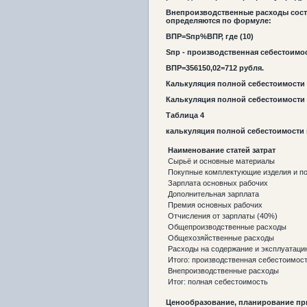
Внепроизводственные расходы сост
определяются по формуле:
ВПР=
S
пр
%ВПР, где
(10)
S
пр
- производственная себестоимос
ВПР=
35
615
0,02=
7
12
рубля.
Калькуляция полной себестоимости
Калькуляция полной себестоимости 
Таблица 4
калькуляция полной себестоимости
Наименование статей затрат
Сырьё и основные материалы
Покупные комплектующие изделия и п
Зарплата основных рабочих
Дополнительная зарплата
Премия основных рабочих
Отчисления от зарплаты (40%)
Общепроизводственные расходы
Общехозяйственные расходы
Расходы на содержание и эксплуатаци
Итого: производственная себестоимос
Внепроизводственные расходы
Итог: полная себестоимость
Ценообразование, планирование п