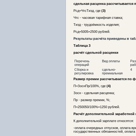
сдельная расценка рассчитывается 
Рсд=ЧтсТизд, где
(3)
Чтс - часовая тарифная ставка;
Тизд - трудоёмкость изделия;
Рсд=5005=2500 рублей.
Результаты расчёта приведены в таб
Таблица 3
расчёт сдельной расценки
Перечень
Вид оплаты
Раз
операций
раб
Сборка и
сдельно-
4
регулировка
премиальная
Размер премии рассчитывается по 
П=ЗоснПр/100%, где
(4)
Зосн - сдельная расценка;
Пр - размер премии, %;
П=250050/100%=1250 рублей.
Расчёт дополнительной заработной
К дополнительной зарплате относятся:
-оплата очередных отпусков, оплата в
государственных обязанностей, оплата 