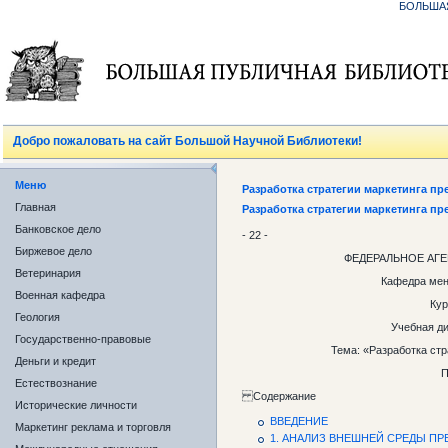
БОЛЬША
Добро пожаловать на сайт Большой Научной Библиотеки!
Меню
Разработка стратегии маркетинга пр
Главная
Разработка стратегии маркетинга пр
Банковское дело
- 22 -
Биржевое дело
ФЕДЕРАЛЬНОЕ АГ
Ветеринария
Кафедра мен
Военная кафедра
Кур
Геология
Учебная ди
Государственно-правовые
Тема: «Разработка стр
Деньги и кредит
П
Естествознание
Содержание
Исторические личности
ВВЕДЕНИЕ
Маркетинг реклама и торговля
1. АНАЛИЗ ВНЕШНЕЙ СРЕДЫ П