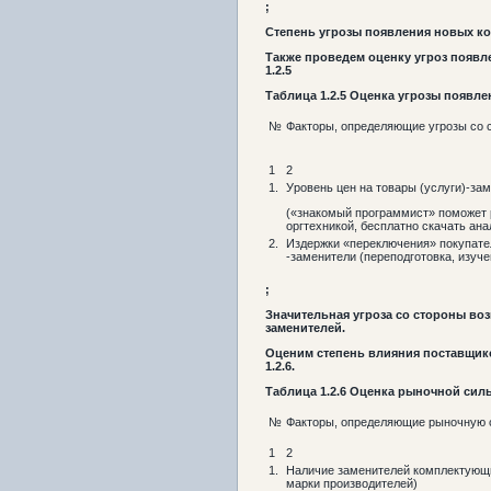
;
Степень угрозы появления новых ко
Также проведем оценку угроз появл
1.2.5
Таблица
1.2
.5
Оценка угрозы появлен
№
Факторы, определяющие угрозы со 
1
2
1.
Уровень цен на товары (услуги)-за
(«знакомый программист» поможет
оргтехникой, бесплатно скачать ан
2.
Издержки «переключения» покупател
-заменители (переподготовка, изуче
;
Значительная угроза со стороны воз
заменителей.
Оценим степень влияния поставщик
1.2.6.
Таблица
1.2
.6
Оценка рыночной сил
№
Факторы, определяющие рыночную 
1
2
1.
Наличие заменителей комплектующ
марки производителей)