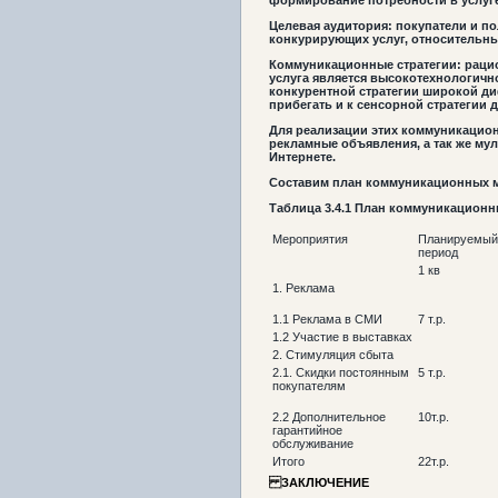
формирование потребности в услуге
Целевая аудитория: покупатели и по
конкурирующих услуг, относительны
Коммуникационные стратегии: рацио
услуга является высокотехнологично
конкурентной стратегии широкой д
прибегать и к сенсорной стратегии 
Для реализации этих коммуникацион
рекламные объявления, а так же мул
Интернете.
Составим план коммуникационных ме
Таблица
3.4.1
План коммуникационн
Мероприятия
Планируемый
период
1 кв
1. Реклама
1.1 Реклама в СМИ
7 т.р.
1.2 Участие в выставках
2. Стимуляция сбыта
2.1. Скидки постоянным
5 т.р.
покупателям
2.2 Дополнительное
10т.р.
гарантийное
обслуживание
Итого
22т.р.
ЗАКЛЮЧЕНИЕ