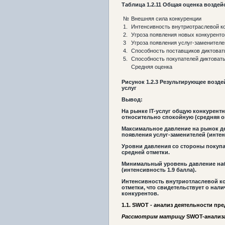
Таблица
1.2
.11
Общая оценка воздей
№
Внешняя сила конкуренции
1.
Интенсивность внутриотраслевой к
2.
Угроза появления новых конкуренто
3
Угроза появления услуг-заменителе
4.
Способность поставщиков диктоват
5.
Способность покупателей диктовать
Средняя оценка
Рисунок
1.2
.3 Результирующее возде
услуг
Вывод:
На рынке IT-услуг общую конкурент
относительно спокойную (средняя оц
Максимальное давление на рынок д
появления услуг-заменителей (интен
Уровни давления со стороны покупа
средней отметки.
Минимальный уровень давление на
(интенсивность 1.9 балла).
Интенсивность внутриотласлевой к
отметки, что свидетельствует о нал
конкурентов.
1.1. SWOT - анализ деятельности пр
Рассмотрим матрицу
SWOT-анализа 