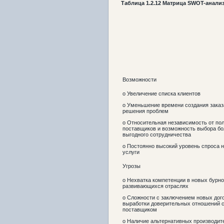
Таблица
1.
2
.
1
2
Матрица
SWOT-
анали
Возможности
o Увеличение списка клиентов
o Уменьшение времени создания заказ
решения проблем
o Относительная независимость от по
поставщиков и возможность выбора бо
выгодного сотрудничества
o Постоянно высокий уровень спроса 
услуги
Угрозы
o Нехватка компетенции в новых бурно
развивающихся отраслях
o Сложности с заключением новых дог
выработки доверительных отношений 
поставщиком
o Наличие альтернативных производит