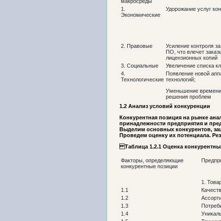
макросреды
1.
Удорожание услуг ко
Экономические
2. Правовые
Усиление контроля з
ПО, что влечет заказ
лицензионных копий
3. Социальные
Увеличение списка к
4.
Появление новой апп
Технологические
технологий;
Уменьшение времени 
решения проблем
1.2
Анализ условий конкуренции
Конкурентная позиция на рынке ана
принадлежности предприятия и пре
Выделим основных конкурентов, заш
Проведем оценку их потенциала. Резу
Таблица 1.2.1 Оценка конкурентны
Факторы, определяющие
Предпр
конкурентные позиции
1. Това
1.1
Качест
1.2
Ассорт
1.3
Потреб
1.4
Уникал