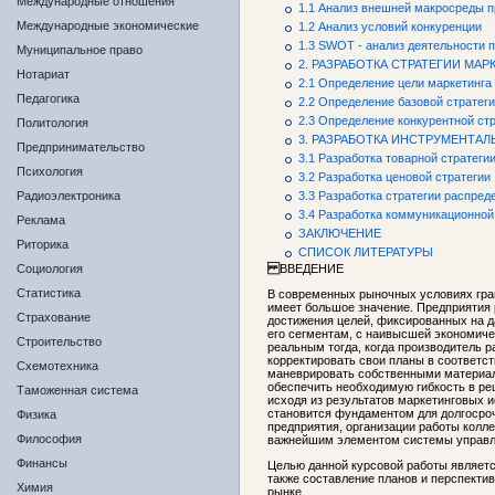
Международные отношения
1.1 Анализ внешней макросреды 
Международные экономические
1.2 Анализ условий конкуренции
1.3 SWOT - анализ деятельности 
Муниципальное право
2. РАЗРАБОТКА СТРАТЕГИИ МА
Нотариат
2.1 Определение цели маркетинга
Педагогика
2.2 Определение базовой стратег
2.3 Определение конкурентной ст
Политология
3. РАЗРАБОТКА ИНСТРУМЕНТАЛ
Предпринимательство
3.1 Разработка товарной стратеги
Психология
3.2 Разработка ценовой стратегии
Радиоэлектроника
3.3 Разработка стратегии распред
3.4 Разработка коммуникационной
Реклама
ЗАКЛЮЧЕНИЕ
Риторика
СПИСОК ЛИТЕРАТУРЫ
Социология
ВВЕДЕНИЕ
Статистика
В современных рыночных условиях гра
имеет большое значение. Предприятия 
Страхование
достижения целей, фиксированных на д
его сегментам, с наивысшей экономиче
Строительство
реальным тогда, когда производитель 
корректировать свои планы в соответс
Схемотехника
маневрировать собственными материа
обеспечить необходимую гибкость в реш
Таможенная система
исходя из результатов маркетинговых 
становится фундаментом для долгосроч
Физика
предприятия, организации работы колле
Философия
важнейшим элементом системы управл
Финансы
Целью данной курсовой работы являетс
также составление планов и перспектив
Химия
рынке.