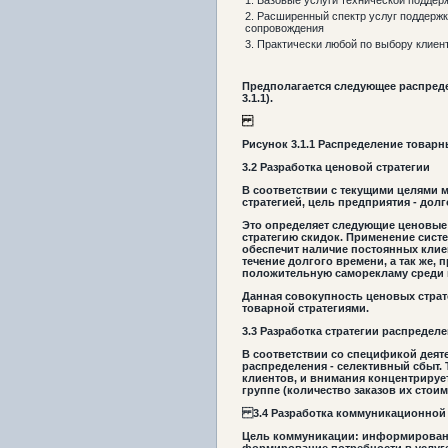
1. Базовые услуги технической поддер
2. Расширенный спектр услуг поддержк
сопровождения
3. Практически любой по выбору клиен
Предполагается следующее распреде
3.1.1).
Рисунок
3.1
.
1
Распределение товарн
3.2 Разработка ценовой стратегии
В соответствии с текущими целями м
стратегией, цель предприятия - дол
Это определяет следующие ценовые 
стратегию скидок. Применение сист
обеспечит наличие постоянных клие
течение долгого времени, а так же,
положительную саморекламу среди 
Данная совокупность ценовых страте
товарной стратегиями.
3.3 Разработка стратегии распредел
В соответствии со спецификой деят
распределения - селективный сбыт.
клиентов, и внимания концентрируе
группе (количество заказов их стоим
3.4 Разработка коммуникационной 
Цель коммуникации: информирование