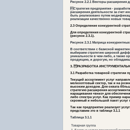
Рисунок
2.2
.
1
Векторы расширения д
Стратегия предприятия - разработк
расширения деятельности за счет и
быть реализовано путем модификаци
реализации качественно новых това
2.3
Определение конкурентной страт
Для определения конкурентной стра
(рисунок 2.3.1).
Рисунок
2.3
.
1
Матрица конкурентных 
В соответствии с базисной маркетин
выбираем стратегию широкой диффе
уникальности в чем-либо, а также о
продукцию, и дорогую, но обладаю
3.
РАЗРАБОТКА ИНСТРУМЕНТАЛЬН
3.1 Разработка товарной стратегии 
Текущий ассортимент услуг направл
мелкооптовый сектор, так и на роз
высоким доходом. Для охвата б0льш
стратегию расширения ассортимента,
наращивания «вниз» для обеспечени
либо спектра услуг. Как пример на
скромный и небольшой пакет услуг 
Так как предприятие реализует услу
представим это в таблице 3.1.1
Таблица
3.1
.
1
Товарная группа