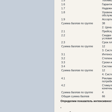
1.5
Техник
1.6
Гарант
1.7
Надежн
1.8
Уровен
обслуж
1.9
Ассорт
Сумма баллов по группе
38
2. Цена
2.1
Прейск
2.2
Скидки 
услови
2.3
Срок п
Сумма баллов по группе
12
3. Сист
3.1
Интенс
3.2
Степен
3.3
Сроки и
3.4
Систем
Сумма баллов по группе
12
4. Сис
4.1
Реклам
потреб
4.2
Стимул
конечн
Сумма баллов по группе
4
Общая сумма баллов
66
Определим показатель интенсивнос
,