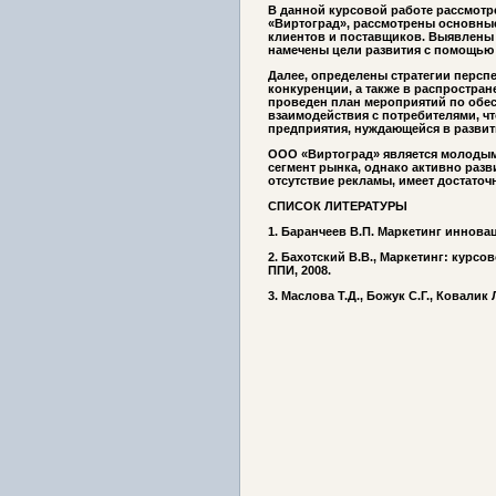
В данной курсовой работе рассмот
«Виртоград», рассмотрены основны
клиентов и поставщиков. Выявлены 
намечены цели развития с помощью
Далее, определены стратегии персп
конкуренции, а также в распростран
проведен план мероприятий по обе
взаимодействия с потребителями, чт
предприятия, нуждающейся в развит
ООО «Виртоград» является молодым
сегмент рынка, однако активно разв
отсутствие рекламы, имеет достаточ
СПИСОК ЛИТЕРАТУРЫ
1.
Баранчеев В.П. Маркетинг инноваци
2. Бахотский В.В., Маркетинг: курсо
ППИ, 2008.
3. Маслова Т.Д., Божук С.Г., Ковалик 