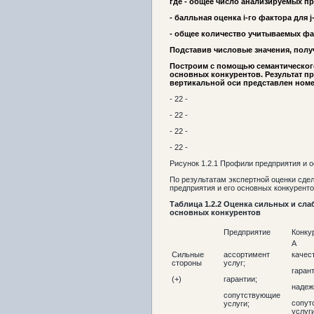
где - общее число анализируемых п
- балльная оценка i-го фактора для 
- общее количество учитываемых ф
Подставив числовые значения, полу
Построим с помощью семантическо
основных конкурентов. Результат пре
вертикальной оси представлен номе
- 22 -
- 22 -
- 22 -
- 22 -
Рисунок 1.2
.1 Профили предприятия и 
По результатам экспертной оценки сде
предприятия и его основных конкуренто
Таблица
1.2
.2 Оценка сильных и сла
основных конкурентов
Предприятие
Конку
А
Сильные
ассортимент
качес
стороны
услуг;
гарант
(+)
гарантии;
надеж
сопутствующие
сопут
услуги;
услуги