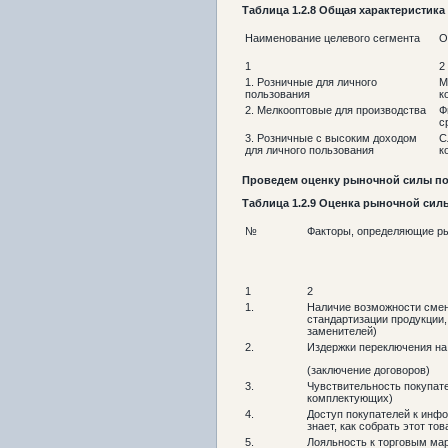
Таблица
1.2
.8
Общая характеристика
Наименование целевого сегмента
О
1
2
1. Розничные для личного
М
пользования
к
2. Мелкооптовые для производства
Ф
с
3. Розничные с высоким доходом
С
для личного пользования
к
Проведем оценку рыночной силы пок
Таблица
1.2
.9
Оценка рыночной силы
№
Факторы, определяющие ры
1
2
1.
Наличие возможности смен
стандартизации продукции
заменителей)
2.
Издержки переключения на
(заключение договоров)
3.
Чувствительность покупат
комплектующих)
4.
Доступ покупателей к инфо
знает, как собрать этот тов
5.
Лояльность к торговым мар