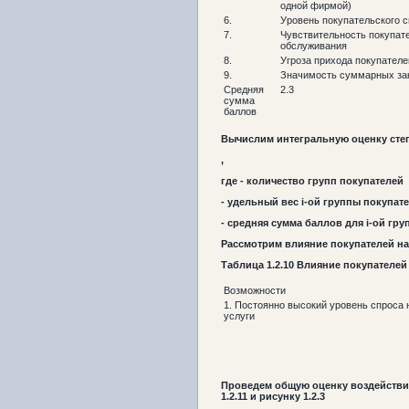
одной фирмой)
6.
Уровень покупательского с
7.
Чувствительность покупате
обслуживания
8.
Угроза прихода покупателе
9.
Значимость суммарных зак
Средняя
2.3
сумма
баллов
Вычислим интегральную оценку степ
,
где - количество групп покупателей
- удельный вес i-ой группы покупат
- средняя сумма баллов для i-ой гр
Рассмотрим влияние покупателей на 
Таблица
1.2
.10
Влияние покупателей
Возможности
1. Постоянно высокий уровень спроса 
услуги
Проведем общую оценку воздействи
1.2.11 и рисунку 1.2.3