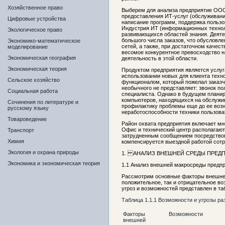
Хозяйственное право
Выберем для анализа предприятие ООО
предоставления ИТ-услуг (обслуживани
Цифровые устройства
написание программ, поддержка пользов
Индустрия ИТ (информационных технол
Экологическое право
развивающихся областей знания. Деяте
большого числа заказов, что обусловл
Экономико-математическое
сетей, а также, при достаточном качес
моделирование
весомое конкурентное превосходство 
Экономическая география
деятельность в этой области.
Экономическая теория
Продуктом предприятия является услуг
использовании новых для клиента техн
Сельское хозяйство
функционалом, который пожелал заказч
необычного не представляет: звонок по
Социальная работа
специалиста. Однако в будущем планир
компьютеров, находящихся на обслужи
Сочинения по литературе и
профилактику проблемы еще до ее возн
русскому языку
неработоспособности техники пользова
Товароведение
Район охвата предприятия включает множ
Офис и технический центр располагают
Транспорт
затрудненным сообщением посредством
Химия
компенсируется выездной работой сотр
Экология и охрана природы
1.
АНАЛИЗ ВНЕШНЕЙ СРЕДЫ ПРЕД
Экономика и экономическая теория
1.1
Анализ внешней макросреды предп
Рассмотрим основные факторы внешней 
положительное, так и отрицательное во
угроз и возможностей представлен в таб
Таблица
1.1
.
1
Возможности и угрозы ра
Факторы
Возможности
внешней