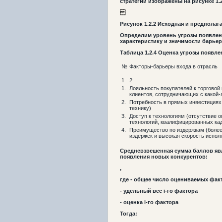
стратегии изображены на рисунке 1.2
Рисунок
1.2
.
2
Исходная и предполага
Определим уровень угрозы появлен
характеристику и значимости барьера
Таблица
1.2
.4 Оценка угрозы
появле
№
Факторы-барьеры входа в отрасль
1
2
1.
Лояльность покупателей к торговой
клиентов, сотрудничающих с какой
2.
Потребность в прямых инвестициях 
технику)
3.
Доступ к технологиям (отсутствие 
технологий, квалифицированных ка
4.
Преимущество по издержкам (более
издержек и высокая скорость испол
Средневзвешенная сумма баллов яв
появления новых конкурентов:
,
где - общее число оцениваемых фак
- удельный вес i-го фактора
- оценка i-го фактора
Тогда: