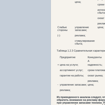
цена;
сроки
интен
сбыта
охват
рекла
Слабые
управление
цена;
стороны
запасами;
(-)
реклама;
стимулирование
сбыта;
Таблица
1.2
.3
Сравнительная характери
Предприятие
Конкуренты
А
+
цена на услуги;
надежность;
ассортимент услуг;
сроки платежа
гарантии на работы;
охват рынка;
реклама;
-
управление запасами;
цена;
реклама;
Из приведенного анализа следует, чт
обратить внимание на рекламу фирмы
при управлении запасами техники. 