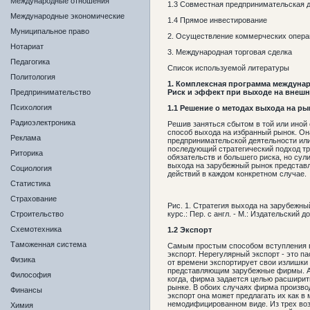
Международные отношения
1.3 Совместная предпринимательская 
Международные экономические
1.4 Прямое инвестирование
Муниципальное право
2. Осуществление коммерческих опера
Нотариат
3. Международная торговая сделка
Педагогика
Список используемой литературы
Политология
1. Комплексная программа междуна
Предпринимательство
Риск и эффект при выходе на внеш
Психология
1.1 Решение о методах выхода на ры
Радиоэлектроника
Решив заняться сбытом в той или иной
способ выхода на избранный рынок. Он
Реклама
предпринимательской деятельности ил
последующий стратегический подход тр
Риторика
обязательств и большего риска, но сул
выхода на зарубежный рынок представл
Социология
действий в каждом конкретном случае.
Статистика
Страхование
Рис. 1. Стратегия выхода на зарубежны
Строительство
курс.: Пер. с англ. - М.: Издательский д
Схемотехника
1.2 Экспорт
Таможенная система
Самым простым способом вступления в
экспорт. Нерегулярный экспорт - это п
Физика
от времени экспортирует свои излишки
представляющим зарубежные фирмы. Ак
Философия
когда, фирма задается целью расширит
рынке. В обоих случаях фирма производ
Финансы
экспорт она может предлагать их как в
немодифицированном виде. Из трех воз
Химия