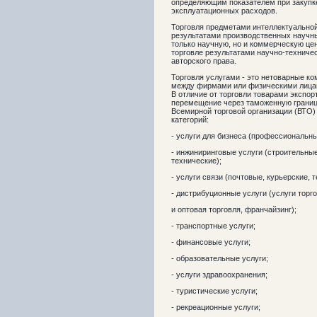
определяющим показателем при закупке
эксплуатационных расходов.
Торговля предметами интеллектуально
результатами производственных научн
только научную, но и коммерческую цен
торговле результатами научно-техниче
авторского права.
Торговля услугами - это нетоварные к
между фирмами или физическими лицам
В отличие от торговли товарами экспор
перемещение через таможенную границ
Всемирной торговой организации (ВТО)
категорий:
- услуги для бизнеса (профессиональны
- инжиниринговые услуги (строительн
технические);
- услуги связи (почтовые, курьерские,
- дистрибуционные услуги (услуги торг
и оптовая торговля, франчайзинг);
- транспортные услуги;
- финансовые услуги;
- образовательные услуги;
- услуги здравоохранения;
- туристические услуги;
- рекреационные услуги;