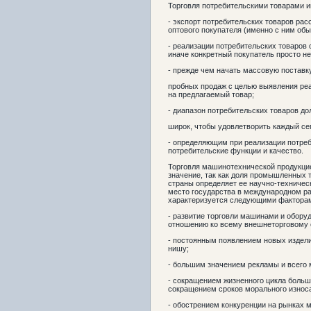
Торговля потребительскими товарами 
- экспорт потребительских товаров расс
оптового покупателя (именно с ним обы
- реализации потребительских товаров
иначе конкретный покупатель просто не
- прежде чем начать массовую поставк
пробных продаж с целью выявления реа
на предлагаемый товар;
- диапазон потребительских товаров до
широк, чтобы удовлетворить каждый се
- определяющим при реализации потреб
потребительские функции и качество.
Торговля машинотехнической продукц
значение, так как доля промышленных 
страны определяет ее научно-техничес
место государства в международном р
характеризуется следующими фактора
- развитие торговли машинами и обор
отношению ко всему внешнеторговому 
- постоянным появлением новых издел
нишу;
- большим значением рекламы и всего 
- сокращением жизненного цикла боль
сокращением сроков морального износ
- обострением конкуренции на рынках 