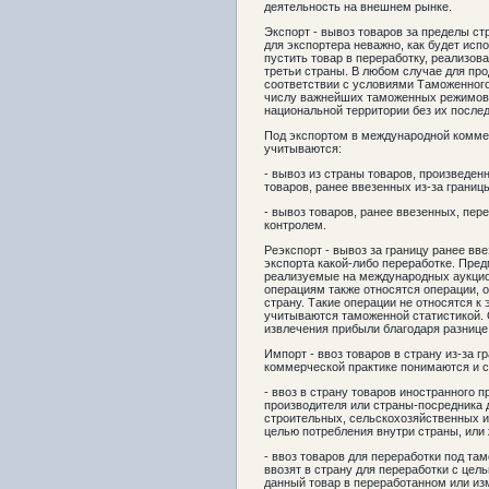
деятельность на внешнем рынке.
Экспорт - вывоз товаров за пределы с
для экспортера неважно, как будет ис
пустить товар в переработку, реализов
третьи страны. В любом случае для про
соответствии с условиями Таможенного
числу важнейших таможенных режимов 
национальной территории без их после
Под экспортом в международной комме
учитываются:
- вывоз из страны товаров, произведен
товаров, ранее ввезенных из-за границ
- вывоз товаров, ранее ввезенных, пе
контролем.
Реэкспорт - вывоз за границу ранее вве
экспорта какой-либо переработке. Пре
реализуемые на международных аукцио
операциям также относятся операции, 
страну. Такие операции не относятся к 
учитываются таможенной статистикой.
извлечения прибыли благодаря разнице 
Импорт - ввоз товаров в страну из-за 
коммерческой практике понимаются и с
- ввоз в страну товаров иностранного 
производителя или страны-посредника 
строительных, сельскохозяйственных и 
целью потребления внутри страны, или 
- ввоз товаров для переработки под та
ввозят в страну для переработки с цел
данный товар в переработанном или изм