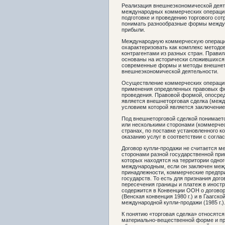
Реализация внешнеэкономической деят
международных коммерческих операций
подготовке и проведению торгового со
понимать разнообразные формы междун
прибыли.
Международную коммерческую операци
охарактеризовать как комплекс методо
контрагентами из разных стран. Правил
основаны на исторически сложившихся 
современные формы и методы внешнет
внешнеэкономической деятельности.
Осуществление коммерческих операций
применения определенных правовых фо
проведения. Правовой формой, опосре
является внешнеторговая сделка (межд
условием которой является заключение
Под внешнеторговой сделкой понимаетс
или несколькими сторонами (коммерче
странах, по поставке установленного к
оказанию услуг в соответствии с согл
Договор купли-продажи не считается м
сторонами разной государственной пр
которых находятся на территории одног
международным, если он заключен меж
принадлежности, коммерческие предпри
государств. То есть для признания до
пересечения границы и платеж в иностр
содержится в Конвенции ООН о догово
(Венская конвенция 1980 г.) и в Гаагск
международной купли-продажи (1985 г.)
К понятию «торговая сделка» относятся
материально-вещественной форме и пре