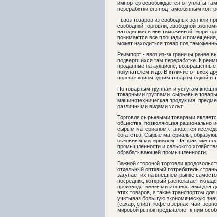
импортер освобождается от уплаты там
переработки его под таможенным контр
- ввоз товаров из свободных зон или п
свободной торговли, свободной экономи
находящаяся вне таможенной территор
понимаются все площади и помещения, 
может находиться товар под таможенн
Реимпорт - ввоз из-за границы ранее в
подвергшихся там переработке. К реимп
проданные на аукционе, возвращенные 
покупателем и др. В отличие от всех д
пересечением одним товаром одной и то
По товарным группам и услугам внешне
товарными группами: сырьевые товары,
машинотехническая продукция, предмет
различными видами услуг.
Торговля сырьевыми товарами являетс
общества, позволяющая рационально и
сырым материалом становятся исследо
богатства. Сырые материалы, образую
основным материалом. На практике п
промышленности и сельского хозяйства
обрабатывающей промышленности.
Важной стороной торговли продовольст
отдельный оптовый потребитель стран
закупает их на внешнем рынке самосто
посредник, который располагает склад
производственными мощностями для дор
этих товаров, а также транспортом для
учитывая большую экономическую знач
(сахар, спирт, кофе в зернах, чай, зер
мировой рынок предъявляет к ним особ