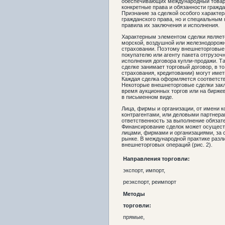
обеспечивающих международный товаро
конкретные права и обязанности гражда
Признание за сделкой особого характе
гражданского права, но и специальны
правила их заключения и исполнения.
Характерным элементом сделки являетс
морской, воздушной или железнодорожн
страховании. Поэтому внешнеторговые 
покупателю или агенту пакета отгрузо
исполнения договора купли-продажи. Т
сделке занимает торговый договор, в т
страхования, кредитовании) могут имет
Каждая сделка оформляется соответст
Некоторые внешнеторговые сделки закл
время аукционных торгов или на бирже
в письменном виде.
Лица, фирмы и организации, от имени 
контрагентами, или деловыми партнера
ответственность за выполнение обязат
Финансирование сделок может осуществ
лицами, фирмами и организациями, за 
рынке. В международной практике раз
внешнеторговых операций (рис. 2).
Направления торговли:
экспорт, импорт,
реэкспорт, реимпорт
Методы
торговли:
прямые,