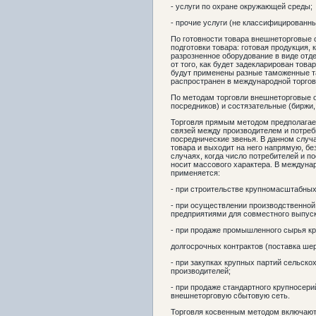
- услуги по охране окружающей среды;
- прочие услуги (не классифицированны
По готовности товара внешнеторговые 
подготовки товара: готовая продукция,
разрозненное оборудование в виде отде
от того, как будет задекларирован тов
будут применены разные таможенные т
распространен в международной торгов
По методам торговли внешнеторговые о
посредников) и состязательные (биржи,
Торговля прямым методом предполагае
связей между производителем и потреби
посреднические звенья. В данном случа
товара и выходит на него напрямую, без
случаях, когда число потребителей и п
носит массового характера. В междуна
применяется:
- при строительстве крупномасштабны
- при осуществлении производственной
предприятиями для совместного выпуск
- при продаже промышленного сырья к
долгосрочных контрактов (поставка шерст
- при закупках крупных партий сельск
производителей;
- при продаже стандартного крупносер
внешнеторговую сбытовую сеть.
Торговля косвенным методом включают