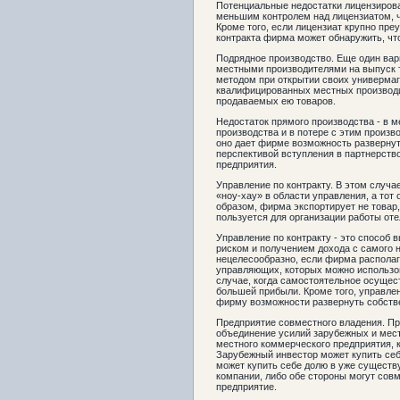
Потенциальные недостатки лицензирова
меньшим контролем над лицензиатом, 
Кроме того, если лицензиат крупно преу
контракта фирма может обнаружить, что
Подрядное производство. Еще один вари
местными производителями на выпуск 
методом при открытии своих универмаг
квалифицированных местных производит
продаваемых ею товаров.
Недостаток прямого производства - в
производства и в потере с этим произ
оно дает фирме возможность развернут
перспективой вступления в партнерств
предприятия.
Управление по контракту. В этом случ
«ноу-хау» в области управления, а тот
образом, фирма экспортирует не товар
пользуется для организации работы оте
Управление по контракту - это способ
риском и получением дохода с самого н
нецелесообразно, если фирма распола
управляющих, которых можно использов
случае, когда самостоятельное осущес
большей прибыли. Кроме того, управлен
фирму возможности развернуть собств
Предприятие совместного владения. Пр
объединение усилий зарубежных и мест
местного коммерческого предприятия, 
Зарубежный инвестор может купить се
может купить себе долю в уже сущест
компании, либо обе стороны могут со
предприятие.