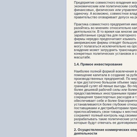
Предприятие совместного владения мо
экономическим или политическим сооб
финансовых, физических или управленч
одиночку. А возможно, совместное вла
правительство оговаривает допуск на р
Практика совместного предприятия име
разойтись во мнениях относительно ка
деятельности. В то время как многие 
заработанные средства для повторного
фирмы нередко предпочитают изымать э
американские фирмы отводят большую 
могут полагаться исключительно на орг
владение может затруднить транснацио
конкретных политических установок в 
масштабе.
1.4.
Прямое инвестирование
Наиболее полной формой вовлечения в
помещение капитала в создание за ру
производственных предприятий. По ме
и при достаточно большом объеме зару
границей сулят ей явные выгоды. Во-п
более дешевой рабочей силы или более 
предоставляемых иностранными правит
сокращения транспортных расходов и т
обеспечивает себе и более благоприятн
устанавливаются более глубокие отнош
поставщиками и дистрибьюторами прин
приспосабливать свои товары к местно
сохраняет полный контроль над своими
разрабатывать такие политические уста
которые будут отвечать ее долговрем
2. Осуществление коммерческих оп
деятельности