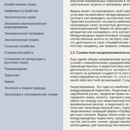
внесения минимальных изменений в то
Хозяйственное право
капитальные затраты и программу деят
Цифровые устройства
Фирма может экспортировать свой тов
услугами независимых международных 
Экологическое право
экспорт) или проводить экспортные опе
Практика косвенного экспорта наиболе
Экономико-математическое
начинающих свою экспортную деятельн
моделирование
капиталовложений. Фирме не приходит
аппаратом или налаживать сеть контакт
Экономическая география
Международные маркетинговые посредн
отечественные агенты по экспорту или 
Экономическая теория
эту деятельность свои специфические 
поэтому продавец, как правило, совер
Сельское хозяйство
Социальная работа
1.3. Совместная предпринимательск
Сочинения по литературе и
Еще одним общим направлением выхода
русскому языку
усилий с коммерческими предприятиям
производственных и маркетинговых мо
Товароведение
деятельность отличается от экспорта т
которого за рубежом создаются те или
Транспорт
инвестирования ее отличает то, что в 
какой-либо местной организацией. Сущ
Химия
Лицензирование. Это один из наиболее
Экология и охрана природы
международный маркетинг. Лицензиар в
зарубежном рынке, предлагая права на
Экономика и экономическая теория
товарного знака, патента, торгового се
обмен на гонорар или лицензионный пл
минимальным риском, а лицензиату не п
получает производственный опыт, хоро
лицензионных операций фирма «Гербер»
детского питания. Фирма «Кока-кола» 
международному маркетингу, предоста
частях света или, точнее, предоставляя
необходимых для производства напитка