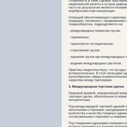
Потребность в таких сделках обусловл
национальной валюты и острым дефици
часто их результатом является неэквив
недобросовестная конкуренция.
Операций обеспечивающего характера 
операции), связанные с продвижением т
товарооборотом, подразделяются на:
- международные перевозки грузов;
- таможенные;
- транспортно-экспедиторские;
- страхование грузов;
- хранение грузов при международных 
- ведение международных расчетов.
Практика свидетельствует, что на одн
вспомогательных. В этой связи даже о
разнообразные сферы взаимоотношений
характера между партнерами.
3.
Международная торговая сделка
Правовой формой, определяющей межд
торговая сделка, обязательное условие
контрагентами.
Под международной торговой сделкой 
несколькими сторонами, находящимися 
количества и качества товарных единиц 
согласованными сторонами условиями.
Под товарными единицами понимаются 
которые признаются в течение определ