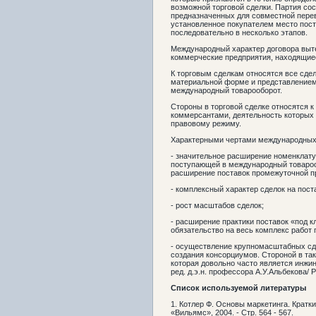
возможной торговой сделки. Партия сос
предназначенных для совместной перев
установленное покупателем место пост
последовательно в несколько этапов.
Международный характер договора вытек
коммерческие предприятия, находящиес
К торговым сделкам относятся все сде
материальной форме и представлением 
международный товарооборот.
Стороны в торговой сделке относятся 
коммерсантами, деятельность которых
правовому режиму.
Характерными чертами международных 
- значительное расширение номенклату
поступающей в международный товарооб
расширение поставок промежуточной п
- комплексный характер сделок на пост
- рост масштабов сделок;
- расширение практики поставок «под к
обязательство на весь комплекс работ 
- осуществление крупномасштабных сд
создания консорциумов. Стороной в так
которая довольно часто является инжи
ред. д.э.н. профессора А.У.Альбекова/ Р
Список используемой литературы
1. Котлер Ф. Основы маркетинга. Краткий
«Вильямс», 2004. - Стр. 564 - 567.