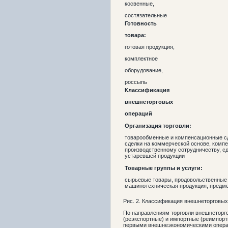
косвенные,
состязательные
Готовность
товара:
готовая продукция,
комплектное
оборудование,
россыпь
Классификация
внешнеторговых
операций
Организация торговли:
товарообменные и компенсационные сд
сделки на коммерческой основе, комп
производственному сотрудничеству, с
устаревшей продукции
Товарные группы и услуги
:
сырьевые товары, продовольственные 
машинотехническая продукция, предме
Рис. 2. Классификация внешнеторговых
По направлениям торговли внешнеторг
(реэкспортные) и импортные (реимпорт
первыми внешнеэкономическими опера