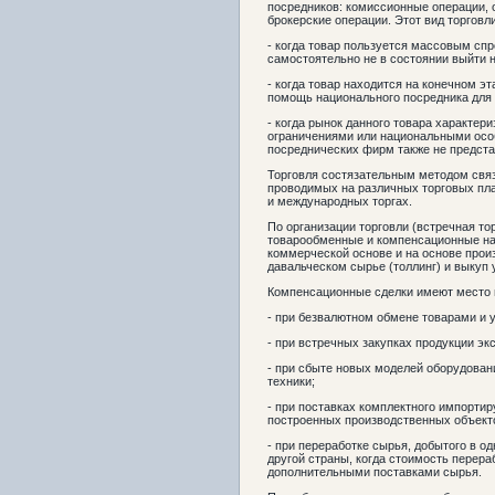
посредников: комиссионные операции, 
брокерские операции. Этот вид торговл
- когда товар пользуется массовым спр
самостоятельно не в состоянии выйти 
- когда товар находится на конечном э
помощь национального посредника для 
- когда рынок данного товара характе
ограничениями или национальными особ
посреднических фирм также не предст
Торговля состязательным методом свя
проводимых на различных торговых пл
и международных торгах.
По организации торговли (встречная т
товарообменные и компенсационные на
коммерческой основе и на основе прои
давальческом сырье (толлинг) и выкуп
Компенсационные сделки имеют место 
- при безвалютном обмене товарами и 
- при встречных закупках продукции эк
- при сбыте новых моделей оборудова
техники;
- при поставках комплектного импорти
построенных производственных объекто
- при переработке сырья, добытого в 
другой страны, когда стоимость перера
дополнительными поставками сырья.