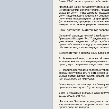
Закон РФ О защите прав потребителей.
Настоящий Закон регулирует отношени
изготовителями, исполнителями, прода
оказании услуг), устанавливает права 
услуг) надлежащего качества и безопас
получение информации о товарах (работ
(исполнителях, продавцах), просвещен
интересов, а также определяет механиз
Закон состоит из 35 статей, где подро
Основной законодательной базой, рег
Гражданский кодекс РФ. "Гражданское 
участников гражданского оборота, обо
права собственности и других вещных 
обязательства, а также имущественны
В соответствии с Гражданским Кодексо
1. На товарный знак, то есть на обозн
юридических лиц или индивидуальных 
право, удостоверяемое свидетельством 
2. Правила настоящего Кодекса о това
знакам обслуживания, то есть к обозн
выполняемых юридическими лицами ли
или оказываемых ими услуг.
Более конкретно товарную и сбытовую п
Гражданского кодекса "Купля-продажа".
Закон о товарных знаках, знаках обсл
11.12. 2002 N 166-ФЗ.
Настоящим Законом регулируются отно
и использованием товарных знаков, зн
происхождения товаров.