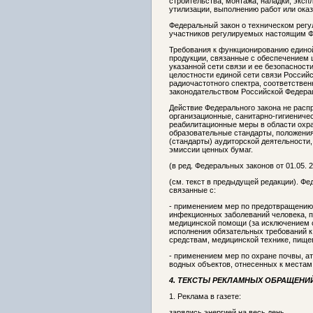
строительства, монтажа, наладки, эксп
утилизации, выполнению работ или оказ
Федеральный закон о техническом регу
участников регулируемых настоящим 
Требования к функционированию единой
продукции, связанные с обеспечением 
указанной сети связи и ее безопасност
целостности единой сети связи Россий
радиочастотного спектра, соответстве
законодательством Российской Федерац
Действие Федерального закона не расп
организационные, санитарно-гигиениче
реабилитационные меры в области охр
образовательные стандарты, положения
(стандарты) аудиторской деятельности
эмиссии ценных бумаг.
(в ред. Федеральных законов от 01.05. 2
(см. текст в предыдущей редакции). Фе
связанные с:
- применением мер по предотвращению
инфекционных заболеваний человека, п
медицинской помощи (за исключением с
исполнения обязательных требований к
средствам, медицинской технике, пище
- применением мер по охране почвы, а
водных объектов, отнесенных к местам
4. ТЕКСТЫ РЕКЛАМНЫХ ОБРАЩЕНИ
1. Реклама в газете:
зарядись энергией на весь день