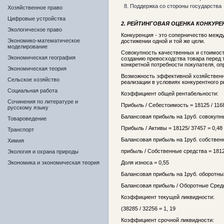
8. Поддержка со стороны государства
Хозяйственное право
Цифровые устройства
2. РЕЙТИНГОВАЯ ОЦЕНКА КОНКУР
Экологическое право
Конкуренция - это соперничество межд
Экономико-математическое
достижении одной и той же цели.
моделирование
Совокупность качественных и стоимос
Экономическая география
созданию превосходства товара перед 
конкретной потребности покупателя, оп
Экономическая теория
Возможность эффективной хозяйственн
Сельское хозяйство
реализации в условиях конкурентного р
Социальная работа
Коэффициент общей рентабельности:
Сочинения по литературе и
Прибыль / Себестоимость = 18125 / 1168
русскому языку
Балансовая прибыль на 1руб. совокупны
Товароведение
Прибыль / Активы = 18125/ 37457 = 0,48
Транспорт
Балансовая прибыль на 1руб. собственн
Химия
прибыль / Собственные средства = 18125
Экология и охрана природы
Экономика и экономическая теория
Доля износа = 0,55
Балансовая прибыль на 1руб. оборотны
Балансовая прибыль / Оборотные Средст
Коэффициент текущей ликвидности:
(38285 / 32256 = 1, 19
Коэффициент срочной ликвидности: