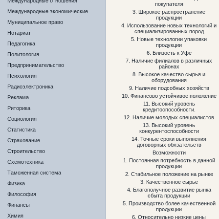
Международные отношения
покупателя
Международные экономические
3. Широкое распространение
продукции
Муниципальное право
4. Использование новых технологий и
специализированных пород
Нотариат
5. Новые технологии упаковки
Педагогика
продукции
6. Близость к Уфе
Политология
7. Наличие филиалов в различных
Предпринимательство
районах
8. Высокое качество сырья и
Психология
оборудования
Радиоэлектроника
9. Наличие подсобных хозяйств
10. Финансово устойчивое положение
Реклама
11. Высокий уровень
Риторика
кредитоспособности.
12. Наличие молодых специалистов
Социология
13. Высокий уровень
Статистика
конкурентоспособности
14. Точные сроки выполнения
Страхование
договорных обязательств
Строительство
Возможности
1. Постоянная потребность в данной
Схемотехника
продукции
Таможенная система
2. Стабильное положение на рынке
3. Качественное сырье
Физика
4. Благополучное развитие рынка
Философия
сбыта продукции
5. Производство более качественной
Финансы
продукции
Химия
6. Относительно низкие цены