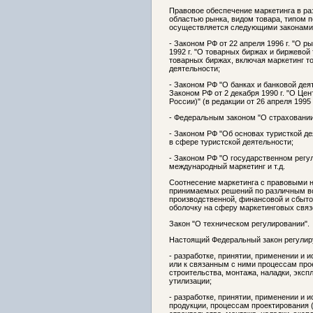
Правовое обеспечение маркетинга в р
областью рынка, видом товара, типом 
осуществляется следующими законами
- Законом РФ от 22 апреля 1996 г. "О 
1992 г. "О товарных биржах и биржевой 
товарных биржах, включая маркетинг то
деятельности;
- Законом РФ "О банках и банковой деят
Законом РФ от 2 декабря 1990 г. "О Це
России)" (в редакции от 26 апреля 1995
- Федеральным законом "О страховании"
- Законом РФ "Об основах туристкой де
в сфере туристской деятельности;
- Законом РФ "О государственном регу
международный маркетинг и т.д.
Соотнесение маркетинга с правовыми 
принимаемых решений по различным во
производственной, финансовой и сбыто
оболочку на сферу маркетинговых связ
Закон "О техническом регулировании".
Настоящий Федеральный закон регулир
- разработке, принятии, применении и 
или к связанным с ними процессам про
строительства, монтажа, наладки, эксп
утилизации;
- разработке, принятии, применении и 
продукции, процессам проектирования 