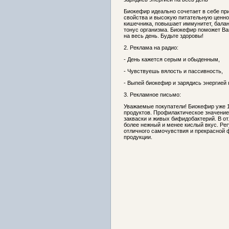
Биокефир идеально сочетает в себе пр
свойства и высокую питательную ценно
кишечника, повышает иммунитет, балан
тонус организма. Биокефир поможет Ва
на весь день. Будьте здоровы!
2. Реклама на радио:
- День кажется серым и обыденным,
- Чувствуешь вялость и пассивность,
- Выпей биокефир и зарядись энергией 
3. Рекламное письмо:
Уважаемые покупатели! Биокефир уже 1
продуктов. Профилактическое значени
закваски и живых бифидобактерий. В о
более нежный и менее кислый вкус. Ре
отличного самочувствия и прекрасной 
продукции.