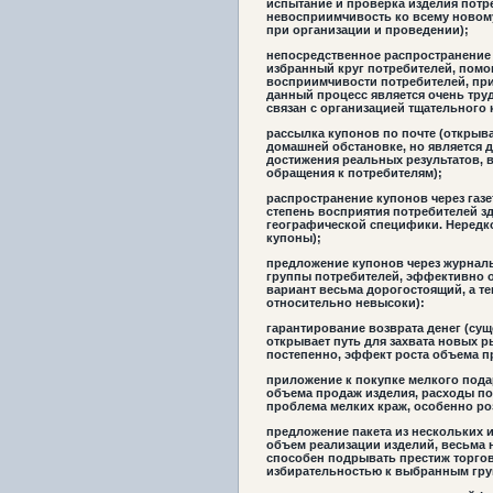
испытание и проверка изделия потр
невосприимчивость ко всему новом
при организации и проведении);
непосредственное распространение 
избранный круг потребителей, помо
восприимчивости потребителей, прив
данный процесс является очень труд
связан с организацией тщательного 
рассылка купонов по почте (открыв
домашней обстановке, но является 
достижения реальных результатов, в
обращения к потребителям);
распространение купонов через газ
степень восприятия потребителей зд
географической специфики. Нередк
купоны);
предложение купонов через журнал
группы потребителей, эффективно о
вариант весьма дорогостоящий, а т
относительно невысоки):
гарантирование возврата денег (су
открывает путь для захвата новых 
постепенно, эффект роста объема 
приложение к покупке мелкого подар
объема продаж изделия, расходы по
проблема мелких краж, особенно р
предложение пакета из нескольких и
объем реализации изделий, весьма 
способен подрывать престиж торгов
избирательностью к выбранным гру