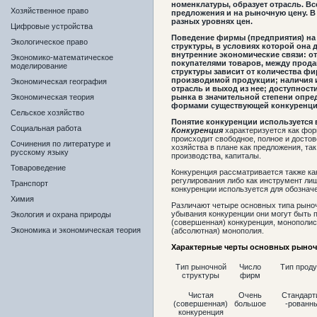
номенклатуры, образует отрасль. В
Хозяйственное право
предложения и на рыночную цену. В
разных уровнях цен.
Цифровые устройства
Поведение фирмы (предприятия) на
Экологическое право
структуры, в условиях которой она 
внутренние экономические связи: о
Экономико-математическое
покупателями товаров, между прода
моделирование
структуры зависит от количества фи
производимой продукции; наличия и
Экономическая география
отрасль и выход из нее; доступнос
Экономическая теория
рынка в значительной степени опред
формами существующей конкуренци
Сельское хозяйство
Понятие конкуренции используется 
Социальная работа
Конкуренция
характеризуется как фор
происходит свободное, полное и досто
Сочинения по литературе и
хозяйства в плане как предложения, так
русскому языку
производства, капиталы.
Товароведение
Конкуренция рассматривается также к
регулирования либо как инструмент ли
Транспорт
конкуренции используется для обознач
Химия
Различают четыре основных типа рыноч
убывания конкуренции они могут быть
Экология и охрана природы
(совершенная) конкуренция, монополис
Экономика и экономическая теория
(абсолютная) монополия.
Характерные черты основных рыноч
Тип рыночной
Число
Тип проду
структуры
фирм
Чистая
Очень
Стандарт
(совершенная)
большое
-рованн
конкуренция