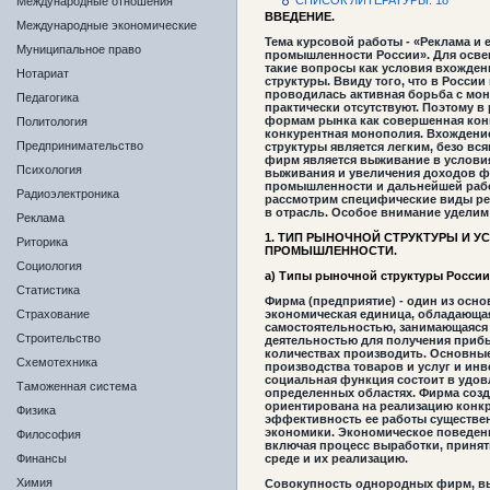
СПИСОК ЛИТЕРАТУРЫ: 18
Международные отношения
ВВЕДЕНИЕ.
Международные экономические
Тема курсовой работы - «Реклама и
Муниципальное право
промышленности России». Для осве
такие вопросы как условия вхожден
Нотариат
структуры. Ввиду того, что в Росси
проводилась активная борьба с мо
Педагогика
практически отсутствуют. Поэтому в
формам рынка как совершенная конк
Политология
конкурентная монополия. Вхождени
Предпринимательство
структуры является легким, безо вс
фирм является выживание в услови
Психология
выживания и увеличения доходов ф
промышленности и дальнейшей работ
Радиоэлектроника
рассмотрим специфические виды р
в отрасль. Особое внимание уделим
Реклама
1. ТИП РЫНОЧНОЙ СТРУКТУРЫ И У
Риторика
ПРОМЫШЛЕННОСТИ.
Социология
а) Типы рыночной структуры России
Статистика
Фирма (предприятие) - один из осн
Страхование
экономическая единица, обладающа
самостоятельностью, занимающаяся
Строительство
деятельностью для получения прибыл
количествах производить. Основны
Схемотехника
производства товаров и услуг и инв
социальная функция состоит в удов
Таможенная система
определенных областях. Фирма созд
ориентирована на реализацию конк
Физика
эффективность ее работы существе
экономики. Экономическое поведени
Философия
включая процесс выработки, принят
Финансы
среде и их реализацию.
Химия
Совокупность однородных фирм, в