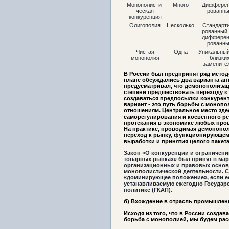
Монополисти-
Много
Дифферен
ческая
рованн
конкуренция
Олигополия
Несколько
Стандарти
рованный 
дифферен
рованн
Чистая
Одна
Уникальный
монополия
близки
замените
В России был предпринят ряд мето
плане обсуждались два варианта а
предусматривал, что демонополизац
степени предшествовать переходу к 
создаваться предпосылки конкурент
вариант - это путь борьбы с моноп
отношениям. Центральное место зд
саморегулирования и косвенного ре
протекания в экономике любых про
На практике, проводимая демонопол
переход к рынку, функционирующем
выработки и принятия целого пакета
Закон «О конкуренции и ограничени
товарных рынках» был принят в март
организационных и правовых основ
монополистической деятельности. С
«доминирующее положение», если ее
устанавливаемую ежегодно Государ
политике (ГКАП).
б) Вхождение в отрасль промышлен
Исходя из того, что в России созда
борьба с монополией, мы будем ра