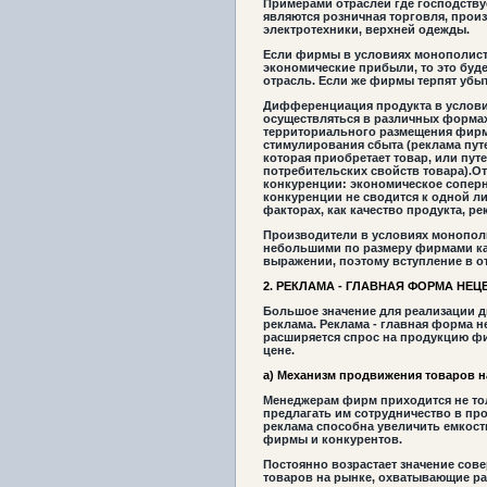
Примерами отраслей где господству
являются розничная торговля, прои
электротехники, верхней одежды.
Если фирмы в условиях монополист
экономические прибыли, то это буд
отрасль. Если же фирмы терпят убытк
Дифференциация продукта в услови
осуществляться в различных формах:
территориального размещения фирм
стимулирования сбыта (реклама пут
которая приобретает товар, или пу
потребительских свойств товара).О
конкуренции:
экономическое сопер
конкуренции не сводится к одной ли
факторах, как качество продукта, рек
Производители в условиях монопол
небольшими по размеру фирмами как
выражении, поэтому вступление в о
2. РЕКЛАМА - ГЛАВНАЯ ФОРМА НЕ
Большое значение для реализации 
реклама. Реклама - главная форма 
расширяется спрос на продукцию фи
цене.
а) Механизм продвижения товаров н
Менеджерам фирм приходится не тол
предлагать им сотрудничество в п
реклама способна увеличить емкост
фирмы и конкурентов.
Постоянно возрастает значение со
товаров на рынке, охватывающие р