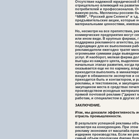
Отсутствие надежной юридической б
отрицательно влияющий на развитие
потребителей и профессионалов. Оч
важную роль. Миллионы россиян был
“МММ”, “Русский дом Селенга” и т.
предъявительские акции, которые 
материальными ценностями, имевши
Но, несмотря на все препятствия, р
коммерческие предприятия могут се
или ином виде. В крупных фирмах, 
поддержка рекламного агентства, р
подходящих для их выполнения раб
рекламодатели ежегодно тратят мил
огромными суммами ради выведени
услуг. И наоборот, мелкая фирма д
выгоды из каждого цента, выделенно
начальных этапах развития, когда 
оказывается еще не по карману, вл
приходится выполнять в миниатюре
входят в обязанности экспертов и с
приходится быть и контактором, и 
рекламы, и текстовиком, и закупщи
закупщиком места в средствах печат
производством исходных материалов
прямой почтовой рекламе ("директ
работам, и специалистом в других о
ЗАКЛЮЧЕНИЕ.
Итак, мы доказали эффективность 
отрасль промышленности.
В результате успешной рекламы объ
несмотря на конкуренцию. При этом
рекламу экономии от масштаба про
издержек производства. Если же рек
самый объем продукции фирма буде