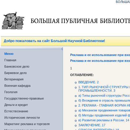
БОЛЬША
Добро пожаловать на сайт Большой Научной Библиотеки!
Меню
Реклама и ее использование при в
Главная
Реклама и ее использование при в
Банковское дело
1
Биржевое дело
ОГЛАВЛЕНИЕ:
Ветеринария
ВВЕДЕНИЕ. 2
Военная кафедра
1. ТИП РЫНОЧНОЙ СТРУКТУРЫ 
ПРОМЫШЛЕННОСТИ. 3
Геология
а) Типы рыночной структуры Росс
Государственно-правовые
б) Вхождение в отрасль промышле
Деньги и кредит
2. РЕКЛАМА - ГЛАВНАЯ ФОРМА 
а) Механизм продвижения товаров
Естествознание
б) Методы продвижения изделий ф
Исторические личности
в) Развитие рекламы в России. 14
Маркетинг реклама и торговля
ЗАКЛЮЧЕНИЕ. 17