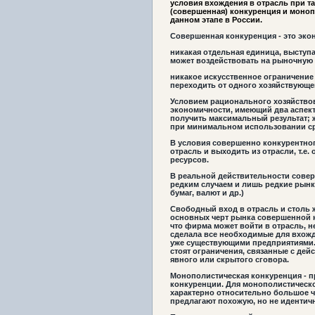
условия вхождения в отрасль при та
(совершенная) конкуренция и моноп
данном этапе в России.
Совершенная конкуренция
- это эко
никакая отдельная единица, выступ
может воздействовать на рыночную 
никакое искусственное ограничение
переходить от одного хозяйствующег
Условием рационального хозяйство
экономичности, имеющий два аспект
получить максимальный результат; 
при минимальном использовании ср
В условия совершенно конкурентно
отрасль и выходить из отрасли, т.е
ресурсов.
В реальной действительности сове
редким случаем и лишь редкие рынк
бумаг, валют и др.)
Свободный вход в отрасль и столь ж
основных черт рынка совершенной к
что фирма может войти в отрасль, н
сделала все необходимые для вхожд
уже существующими предприятиями. 
стоят ограничения, связанные с дей
явного или скрытого сговора.
Монополистическая конкуренция -
п
конкуренции. Для монополистическ
характерно относительно большое 
предлагают похожую, но не идентич