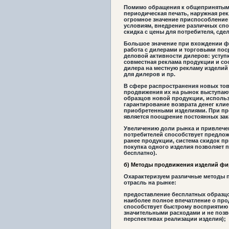
Помимо обращения к общепринятым 
периодическая печать, наружная рек
огромное значение приспособление
условиям, внедрение различных сп
скидка с цены для потребителя, сде
Большое значение при вхождении ф
работа с дилерами и торговыми по
деловой активности дилеров: уступка
совместная реклама продукции и со
дилера на местную рекламу издели
для дилеров и пр.
В сфере распространения новых то
продвижения их на рынок выступаю
образцов новой продукции, исполь
гарантирование возврата денег кли
приобретенными изделиями. При пр
является поощрение постоянных за
Увеличению доли рынка и привлече
потребителей способствует предло
ранее продукции, система скидок пр
покупка одного изделия позволяет 
бесплатно).
б) Методы продвижения изделий фи
Охарактеризуем различные методы 
отрасль на рынке:
предоставление бесплатных образцо
наиболее полное впечатление о про
способствует быстрому восприятию 
значительными расходами и не позв
перспективах реализации изделия);