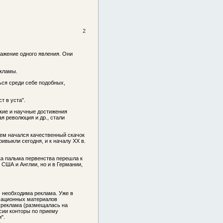
2
ажение одного явления. Они
екламы.
ься среди себе подобных,
т в уста".
ские и научные достижения
я революция и др., стали
тем начался качественный скачок
ивыкли сегодня, и к началу XX в.
ка пальма первенства перешла к
США и Англии, но и в Германии,
м необходима реклама. Уже в
рмационных материалов
я реклама (размещалась на
сии конторы по приему
".