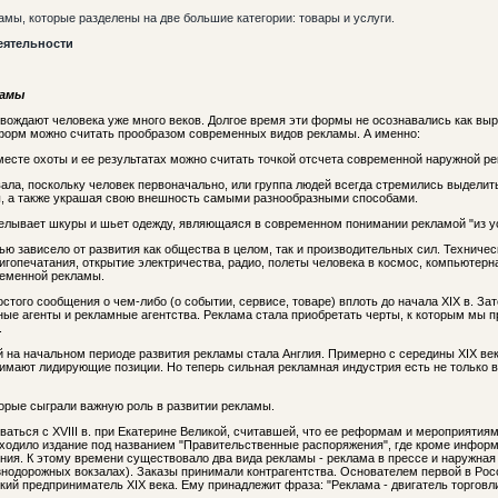
мы, которые разделены на две большие категории: товары и услуги.
еятельности
ламы
ждают человека уже много веков. Долгое время эти формы не осознавались как выр
 форм можно считать прообразом современных видов рекламы. А именно:
есте охоты и ее результатах можно считать точкой отсчета современной наружной р
ала, поскольку человек первоначально, или группа людей всегда стремились выделит
, а также украшая свою внешность самыми разнообразными способами.
делывает шкуры и шьет одежду, являющаяся в современном понимании рекламой "из ус
ю зависело от развития как общества в целом, так и производительных сил. Техниче
нигопечатания, открытие электричества, радио, полеты человека в космос, компьютерна
ременной рекламы.
того сообщения о чем-либо (о событии, сервисе, товаре) вплоть до начала XIX в. За
ые агенты и рекламные агентства. Реклама стала приобретать черты, к которым мы пр
.
й на начальном периоде развития рекламы стала Англия. Примерно с середины XIX ве
имают лидирующие позиции. Но теперь сильная рекламная индустрия есть не только в 
торые сыграли важную роль в развитии рекламы.
аться с XVIII в. при Екатерине Великой, считавшей, что ее реформам и мероприятия
и выходило издание под названием "Правительственные распоряжения", где кроме инфо
ния. К этому времени существовало два вида рекламы - реклама в прессе и наружна
знодорожных вокзалах). Заказы принимали контрагентства. Основателем первой в Рос
кий предприниматель XIX века. Ему принадлежит фраза: "Реклама - двигатель торговли