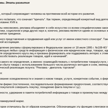
амы. Этапы развития
, который сопровождает человека на протяжении всей истории его развития.
го reclamare, что означает "кричать". Как термин, определяющий конкретный вид дея
ловине XVIII в.
ы невозможно, реклама объединяет в себе искусство со всеми специфическими зако
огики, социологии и ряда других наук и, конечно, реклама является одним из основны
онятие триединое.
ного представления и продвижения идей или услуг от имени известного спонсора". Та
вой ассоциации.
еление рекламы сформулировано в Федеральном законе от 18 июля 1995 г. №108-ФЗ 
омощью любых средств информация о физическом или юридическом лице, товарах, ид
ля определенного круга лиц и призвана формировать или поддерживать интерес к эти
пособствовать реализации товаров, идей и начинаний".
самого ее определения, а именно: взаимодействовать с потребителем товара/услуги, 
 сбыта товара с использованием большого числа различных методов и схем, имеющи
ческой реализации лозунга: "Реклама - двигатель торговли!".
я:
ние осведомленности и знания о новом товаре, услуге, конкретном событии, о фирме
или фирме (постепенное, последовательное формирование предпочтения, соответств
покупателя совершить покупку; поощрение факта покупки и т.д.).
ости, удержание в памяти потребителей информации о товаре в промежутках между 
кламируемой марке.
торое отличалось бы от образов конкурентов. Обозначающее эту функцию сленговое в