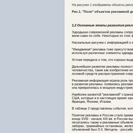
На рисунке 1 изображены объекты рекла
Рис.1
.
"
Поле
"
объектов рекламной д
1.2 Основные этапы развития рек
Зародыши современной рекламы сопрово
жили сами по себе. Некоторые из этих
Наскальные рисунки с информацией о м
"Имиджевая" реклама тоже присутствов
используя различные элементы одежды
Устная передача о том, кто хорошо вы
Дальнейшее развитие рекламы полность
человечества, такие как изобретение к
основой средств распространения сов
Рекламная информация играла роль прос
в развитии рекламы: появились рекламн
она превратилась в мощную индустрию
Наиболее развитой "рекламной" страно
США, которые и в настоящее время зан
Франции, Японии, Италии.
В таблице 2 представлены события, ко
Понятие рекламы в России стало прижив
конце XVIII - начале XIX вв. в Росси
печатались также и рекламные объявле
заборах, трамвайных остановках, желе
объявлений был Л.Х. Метцель - российс