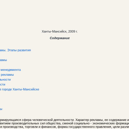
Ханты-Мансийск, 2009 г.
Содержание
ламы. Этапы развития
кламы
о менеджмента
е рекламы
льности
ости
 в городе Ханты-Мансийске
ры
ормирующаяся сфера человеческой деятельности. Характер рекламы, ее содержание 
звитием производительных сил общества, сменой социально - экономических формац
и производства, торговли и финансов, форма государственного правления, цели разл