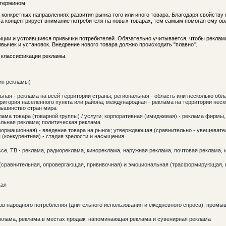
 термином.
 конкретных направлениях развития рынка того или иного товара. Благодаря свойству
ама концентрирует внимание потребителя на новых товарах, тем самым помогая ему о
ции и устоявшиеся привычки потребителей. Обязательно учитывается, чтобы реклам
вычек и установок. Внедрение нового товара должно происходить "плавно".
ы классификации рекламы.
ип рекламы)
ая - реклама на всей территории страны; региональная - область или несколько обла
итория населенного пункта или района; международная - реклама на территории неско
льшинство стран мира
лама товара (товарной группы) / услуги; корпоративная (имиджевая) - реклама фирмы
альная реклама; политическая реклама
ормационная) - введение товара на рынок; утверждающая (сравнительно - увещевател
(конкурентная) - стадия зрелости и насыщения
се, ТВ - реклама, радиореклама, кинореклама, наружная реклама, почтовая реклама, 
(сравнительная, опровергающая, прививочная) и эмоциональная (трасформирующая,
кая
ов народного потребления (длительного использования и ежедневного спроса); промы
клама, реклама в местах продаж, напоминающая реклама и сувенирная реклама