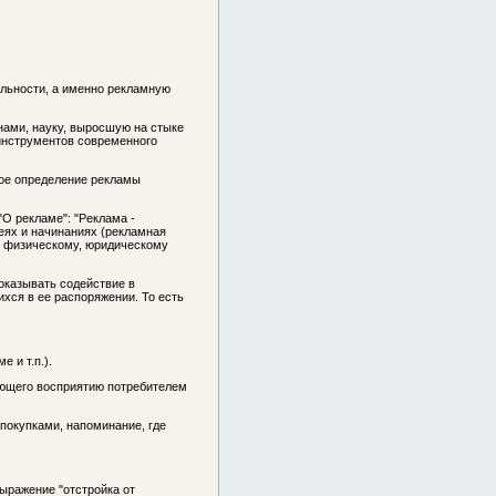
тельности, а именно рекламную
нами, науку, выросшую на стыке
х инструментов современного
кое определение рекламы
"О рекламе": "Реклама
-
еях и начинаниях (рекламная
м физическому, юридическому
оказывать содействие в
хся в ее распоряжении. То есть
 и т.п.).
ующего восприятию потребителем
покупками, напоминание, где
ыражение "отстройка от