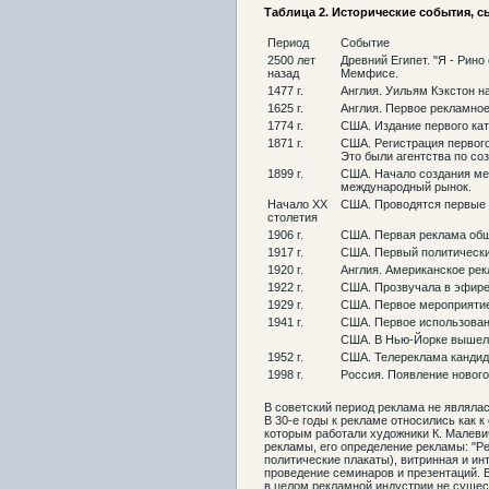
Таблица 2. Исторические события,
с
Период
Событие
2500 лет
Древний Египет. "Я - Рин
назад
Мемфисе.
1477 г.
Англия. Уильям Кэкстон н
1625 г.
Англия. Первое рекламное
1774 г.
США. Издание первого кат
1871 г.
США. Регистрация первого
Это были агентства по со
1899 г.
США. Начало создания меж
международный рынок.
Начало XX
США. Проводятся первые г
столетия
1906 г.
США. Первая реклама общ
1917 г.
США. Первый политически
1920 г.
Англия. Американское рек
1922 г.
США. Прозвучала в эфире
1929 г.
США. Первое мероприятие 
1941 г.
США. Первое использован
США. В Нью-Йорке вышел 
1952 г.
США. Телереклама кандид
1998 г.
Россия. Появление новог
В советский период реклама не являла
В 30-е годы к рекламе относились как 
которым работали художники К. Малевич
рекламы, его определение рекламы: "Р
политические плакаты), витринная и и
проведение семинаров и презентаций. 
в целом рекламной индустрии не сущес