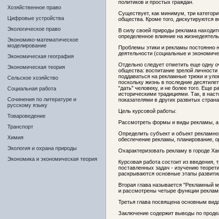
политиков и простых граждан.
Хозяйственное право
Существует, как минимум, три категор
Цифровые устройства
общества. Кроме того, дискутируются в
Экологическое право
В силу своей природы реклама находит
определенное влияние на жизнедеятельн
Экономико-математическое
моделирование
Проблемы этики и рекламы постоянно н
деятельности (социальные и экономиче
Экономическая география
Отдельно следует отметить еще одну о
Экономическая теория
общества: воспитание зрелой личности 
поддаваться на рекламные трюки и уло
Сельское хозяйство
поскольку жизнь в последние десятилет
"дать" человеку, и не более того. Еще 
Социальная работа
историческими традициями. Так, в нас
Сочинения по литературе и
показателями в других развитых страна
русскому языку
Цель курсовой работы:
Товароведение
Рассмотреть формы и виды рекламы, а т
Транспорт
Определить субъект и объект рекламн
Химия
обеспечение рекламы, планирование, о
Экология и охрана природы
Охарактеризовать рекламу в городе Ха
Экономика и экономическая теория
Курсовая работа состоит из введения, 
поставленных задач - изучению теоре
раскрываются основные этапы развити
Вторая глава называется "Рекламный м
и рассмотрены четыре функции реклам
Третья глава посвящена основным вид
Заключение содержит выводы по проде