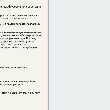
мический уровень благосостояния
проса и тем самым оказывает
и образ жизни человека.
амы и другие аспекты рекламной
ля становления цивилизованного
, воспитать в себе твердость не
я роль рекламы для России,
государство считало нужным
онкретной страны с ее
фра сопоставима с подобными
амой: информационное
ая глава посвящена одной из
 втором параграфе
онятия рекламного менеджмента,