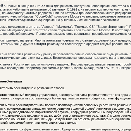
в России в конце 80-х гг. XX века Для рекламы наступило новое время, она стала б
являться небольшие рекламные объявления. В 1991 г. на первом коммерческом телеви
, начали работу частные радиостанции, по которым транслировалось много радиорекл
талистической фирмы "Coca-Cola", которую в Москве установило рекламное агентство
нок начал складываться одновременно рыночными отношениями в экономике.
новые рекламные агентства "Аврора", "Максима", "Премьер СВ", "Видео Интернешнл". 
ссии. Международные агентства стали открывать свои филиалы в Москве. В настоящ
ка российской рекламы. Появилась возможность воспитания российских рекламных ка
лся примерно на треть. Многие агентства исчезли, но сильные сохранили свои позиции
и которых чаще других смотрят рекламу по телевизору: в среднем каждый россиянин в
ссии позволяет рекламному рынку использовать самые современные виды рекламы, та
таллических дисплеях на улицах. Возрождение кинопроката позволило начать прове
I века в России не просто копирует западную. Российские дизайнеры учитывают особ
мные обращения. Например, рекламные ролики "Любимый сад", "Моя семья", "Сникерс" 
 менеджмента
ет быть рассмотрена с различных сторон.
ется системный подход к управлению, в котором реклама рассматривается как одна 
ь, является одной из составляющих более крупной системы - общей системы функцио
ент можно рассматривать как процесс взаимодействия основных участников рекламно
иками, принимающими управленческие решения в данной сфере) являются высшее рук
ьные руководители ее маркетинговой службы, сотрудники рекламных подразделений и 
ены управленческие решения с целью добиться определенного результата) можно расс
широкое общественное мнение и др. Воздействие на объекты рекламного менеджмент
аний, рекламной политики коммуникатора в целом.
енте является функциональный аспект. Среди основных функций управления, опред