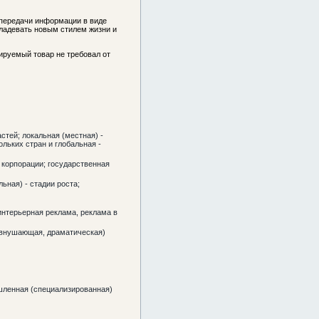
 передачи информации в виде
владевать новым стилем жизни и
ируемый товар не требовал от
стей; локальная (местная) -
льких стран и глобальная -
, корпорации; государственная
ьная) - стадии роста;
интерьерная реклама, реклама в
 внушающая, драматическая)
шленная (специализированная)