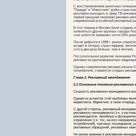
С восстановлением рыночных отношений 
"Правде" и "Известиях" робко стали по
регулярно выходить в эфир ТВ-реклама
первая крышная неоновая реклама капи
современный российский рекламный ры
В этот период в Москве были созданы 
появляться других крупных городах Ро
этих агентств занимают почти 50% рын
После дефолта в 1998 г. рынок сократи
входит в пятерку стран-лидеров, жител
(это в два раза больше, чем в Англии).
Поступательное развитие экономики Ро
реклама на крупноформатных жидкокрис
Однако современная реклама начала XX
потребителя, стремятся создать рекла
Глава 2. Рекламный менеджмент
2.1 Основные понятия рекламного
Сущность рекламного менеджмента мож
Одним из аспектов этой проблемы явля
маркетинга. Маркетинг, в свою очеред
С другой стороны, рекламный менеджм
рекламного менеджмента (т.е. участн
рекламодателя, линейные и функционал
управления (т.е. тех, на кого направл
потребителей, торговых посредников, 
рекламных обращений, рекламных камп
Не менее важным в рекламном менеджм