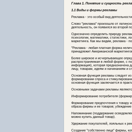
Глава 1. Понятие и сущность рекл
1.1 Виды и формы рекламы
Реклама - это особый вид деятельности
Слово "реклама" произошло от латинско
деятельность, он появился во второй по
Однозначно определить природу реклам
психологии, математики, статистики, л
маркетинга. Как мы видим, реклама - п
"Реклама - любая платная форма нелич
принадлежит Американской маркетинго
Более широкое и исчерпывающее опред
распространяемая в любой форме, с п
информация), которая предназначена д
лицу, товарам, идеям и начинаниям и с
Основная функция рекламы следует из 
формировании спроса и стимулировании
основная функция заключается в практи
Основными задачами рекламы являютс
Информирование потребителя (формирова
Формирование предпочтения к товару 
образа фирмы и ее товаров; убеждение 
Напоминание (поддержание осведомленн
можно купить данный товар).
Удержание покупателей, лояльных к ре
Создание "собственно лица" фирмы, ко