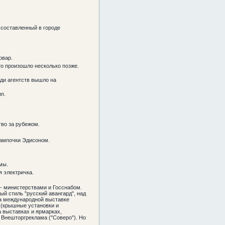
 составленный в городе
овар.
о произошло несколько позже.
ди агентств вышло на
п.
тво за рубежом.
лампочки Эдисоном.
мы.
 электричка.
 - министерствами и Госснабом.
ый стиль "русский авангард", над
на международной выставке
 (крышные установки и
а выставках и ярмарках,
 Внешторгреклама ("Соверо"). Но