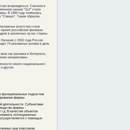
ыстро возрождаться. Сначала в
зионном канале "2х2" стала
амы. В 1990 году появилась
 "Соверо". Таким образом,
Рекламные агентства стали
ее время российские филиалы
дров в различных вузах страны.
. Начиная с 2002 года Россия
идит 74 рекламных ролика в день
кие как реклама в Интернете,
дение кинорекламы.
енности своего национального
и другие.
из функциональных подсистем
нирования фирмы.
й деятельности. Субъектами
оводство фирмы -
т.д. В качестве объектов
матривать потенциальных
а осуществляется с помощью
еленных еще классиком