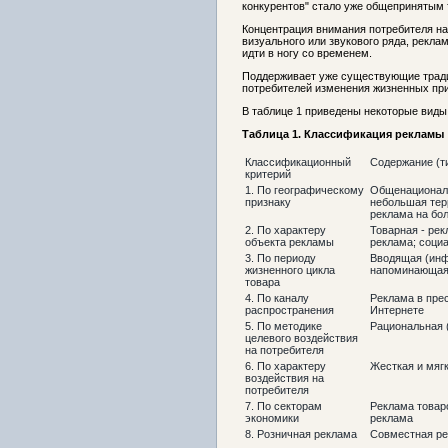
конкурентов" стало уже общепринятым
Концентрация внимания потребителя на
визуального или звукового ряда, рекл
идти в ногу со временем.
Поддерживает уже существующие тради
потребителей изменения жизненных при
В таблице 1 приведены некоторые вид
Таблица 1. Классификация рекламы
Классификационный
Содержание (т
критерий
1. По географическому
Общенациональн
признаку
небольшая терр
реклама на бо
2. По характеру
Товарная - рек
объекта рекламы
реклама; соци
3. По периоду
Вводящая (инф
жизненного цикла
напоминающая 
товара
4. По каналу
Реклама в прес
распространения
Интернете
5. По методике
Рациональная 
целевого воздействия
на потребителя
6. По характеру
Жесткая и мяг
воздействия на
потребителя
7. По секторам
Реклама товар
экономики
реклама
8. Розничная реклама
Совместная ре