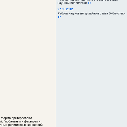
научной библиотеки
27.05.2012
Работа над новым дизайном сайта библиотеки
и форма претерпевают
ий. Глобальными факторами
ичных религиозных концессий,