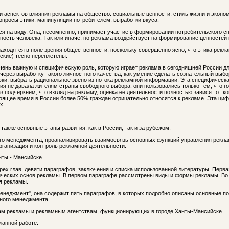
ии аспектов влияния рекламы на общество: социальные ценности, стиль жизни и эконо
опросы этики, манипуляции потребителем, выработки вкуса.
ся на виду. Она, несомненно, принимает участие в формировании потребительского с
ость человека. Так или иначе, но реклама воздействует на формирование ценностей 
аходятся в поле зрения общественности, поскольку совершенно ясно, что этика рекл
ские) тесно переплетены.
чень важную и специфическую роль, которую играет реклама в сегодняшней России д
через выработку такого личностного качества, как умение сделать сознательный выбор
вки, выбрать рациональное звено из потока рекламной информации. Эта специфическа
ия не давала жителям страны свободного выбора: они пользовались только тем, что 
раз подчеркнем, что взгляд на рекламу, оценка ее деятельности полностью зависят от к
тоящее время в России более 50% граждан отрицательно относятся к рекламе. Эта ци
х.
акже основные этапы развития, как в России, так и за рубежом.
ого менеджмента, проанализировать взаимосвязь основных функций управления рекл
рганизация и контроль рекламной деятельности.
нты - Мансийске.
трех глав, девяти параграфов, заключения и списка использованной литературы. Перв
тических основ рекламы. В первом параграфе рассмотрены виды и формы рекламы. Во
я рекламы.
енеджмент", она содержит пять параграфов, в которых подробно описаны основные п
ного менеджмента.
ам рекламы и рекламным агентствам, функционирующих в городе Ханты-Мансийске.
ланной работе.