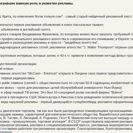
ыгравшие важную роль в развитии рекламы.
о с Крита, по повелению богов толкую сны" - самый старый найденный рекламный текст,
апечатал первое рекламное объявление в книге пасхальных правил.
 объявление в английской газете.
алога товаров Бенджамина Франклина, по которому можно было заказать требуемый т
 профессионального рекламного агентства в современном его понимании; в Европе эт
зданию и размещению рекламы в прессе - "медийные агентства".
дународных рекламных сетей: рекламное агентство "J. Walter Thompson" первым сре
рупповые интервью, которые затем, в 40-х гг. привели к появлению метода фокус-груп
ественной организации.
й плакат.
ламное агентство "McCann - Erickson" открыло в Лондоне свое первое представительс
 первая радиореклама.
public relations (связей с общественностью) по случаю 50-й годовщины изобретения 
ие фокус - групп для рекламных целей (Колумбийский университет Нью-Йорка)
в эфир первый ТВ-ролик. Это был 10-секундный ролик часовой фирмы "Bulova".
атов в президенты США Эйзенхауэра и Никсона стала рождением политической рекла
о вида наружной рекламы - первый движущийся супербиллборд: рекламно оформленная
сь двигателем торговли, так как все было распределено планирующими организациями
к орудию наживы, характерной для капиталистического общества. Выработался рекламн
, В. Татлин, Л. Лисицкий, А. Родченко. Поэт В. Маяковский получил высшую награду 
еклама - промышленная, торговая агитация". В СССР существовала наружная реклама
нтерьерная реклама, реклама в специализированной прессе, рекламные мероприятия н
В это время работали три рекламные организации: Союзторгреклама, Коопторгреклама,
твовало.