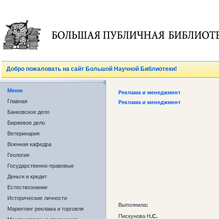
Добро пожаловать на сайт Большой Научной Библиотеки!
Меню
Реклама и менеджмент
Главная
Реклама и менеджмент
Банковское дело
Биржевое дело
Ветеринария
Военная кафедра
Геология
Государственно-правовые
Деньги и кредит
Естествознание
Исторические личности
Выполнила
:
Маркетинг реклама и торговля
Пискунова
Н
.С.