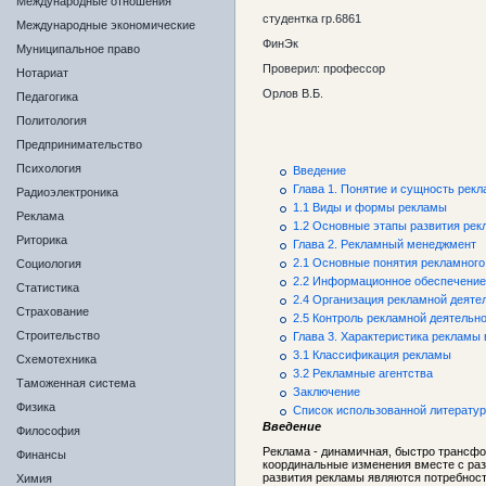
Международные отношения
студентка гр.6861
Международные экономические
ФинЭк
Муниципальное право
Проверил: профессор
Нотариат
Орлов В.Б.
Педагогика
Политология
Предпринимательство
Психология
Введение
Глава 1. Понятие и сущность рек
Радиоэлектроника
1.1 Виды и формы рекламы
Реклама
1.2 Основные этапы развития ре
Риторика
Глава 2. Рекламный менеджмент
2.1 Основные понятия рекламног
Социология
2.2 Информационное обеспечени
Статистика
2.4 Организация рекламной деяте
Страхование
2.5 Контроль рекламной деятельн
Строительство
Глава 3. Характеристика рекламы
3.1 Классификация рекламы
Схемотехника
3.2 Рекламные агентства
Таможенная система
Заключение
Физика
Список использованной литерату
Введение
Философия
Реклама - динамичная, быстро трансф
Финансы
координальные изменения вместе с ра
развития рекламы являются потребност
Химия