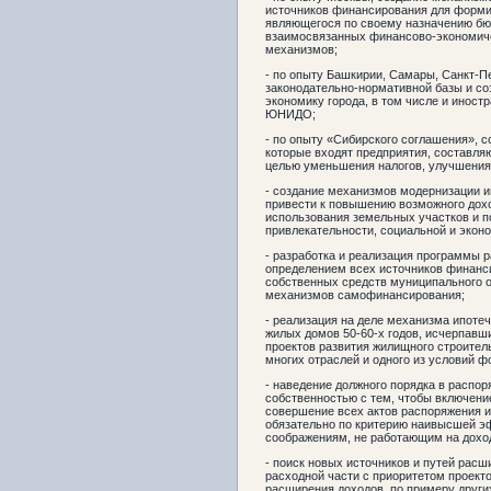
источников финансирования для форми
являющегося по своему назначению бюд
взаимосвязанных финансово-экономиче
механизмов;
- по опыту Башкирии, Самары, Санкт-Пе
законодательно-нормативной базы и со
экономику города, в том числе и иност
ЮНИДО;
- по опыту «Сибирского соглашения», 
которые входят предприятия, составля
целью уменьшения налогов, улучшения 
- создание механизмов модернизации и
привести к повышению возможного дох
использования земельных участков и 
привлекательности, социальной и экон
- разработка и реализация программы р
определением всех источников финанси
собственных средств муниципального о
механизмов самофинансирования;
- реализация на деле механизма ипоте
жилых домов 50-60-х годов, исчерпавш
проектов развития жилищного строител
многих отраслей и одного из условий ф
- наведение должного порядка в распо
собственностью с тем, чтобы включени
совершение всех актов распоряжения 
обязательно по критерию наивысшей э
соображениям, не работающим на дохо
- поиск новых источников и путей рас
расходной части с приоритетом проекто
расширения доходов, по примеру други