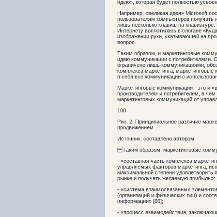
идею», которая будет полностью усвое
Например, «великая идея» Microsoft со
пользователям компьютеров получать 
лишь несколько клавиш на клавиатуре.
Интернету воплотилась в слогане «Куд
изображении руки, указывающей на прог
вопрос.
Таким образом, и маркетинговые комму
идею коммуникации с потребителями. О
ограничено лишь коммуникациями, обо
комплекса маркетинга, маркетинговые 
в себя все коммуникации с использова
Маркетинговые коммуникации - это и «
производителем и потребителем, в чем
маркетинговых коммуникаций от управл
100
Рис. 2. Принципиальное различие марк
продвижением
Источник: составлено автором
Таким образом, маркетинговые коммун
- «составная часть комплекса маркети
управляемых факторов маркетинга, исп
максимальной степени удовлетворить п
рынке и получать желаемую прибыль»;
- «система взаимосвязанных элементо
(организаций и физических лиц) и соо
информации» [66];
- «процесс взаимодействия, заключаю