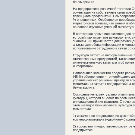
бенчмаркинга.
На предприятиях розничной торговли С
ориентация на собственные силы преоб
потенциала предприятий. Самообразова
% опрошенных. Особенно он преоблада
маркетологов показал, что знания в о
на основе изучения учебной литературы
В настоящее время все активнее для п
который, как отмечают руководители, 
знаниям. Он применяется для размеще
а также для сбора информации о конъюн
использование затруднено в связи со 
Структура затрат на информационные т
отечественных предприятий, также сви
интеллектуального капитала и об ориен
информации.
Наибольшее количество средств расход
(48 %) обеспечение, что необходимо дл
управленческих решений, прежде всего,
минимальны затраты предприятий на об
бенчмаркинга.
Состояние интеллектуального капитала
культуры, которая в целом по всем ис
инновационный тип развития. С точки з
этом методов бенчмаркинга, культура
моментами:
1) искаженное представление даже той
коммерциализована («двойная» бухгалте
2) воровство и недостаточно развитое 
предприятия;