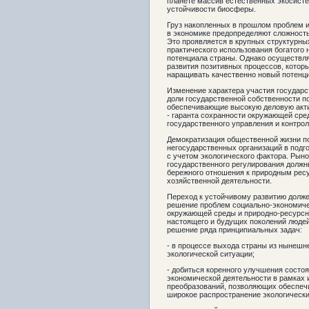
планете массив естественных экосистем
устойчивости биосферы.
Груз накопленных в прошлом проблем 
в экономике предопределяют сложност
Это проявляется в крупных структурны
практического использования богатого н
потенциала страны. Однако осуществл
развития позитивных процессов, кото
наращивать качественно новый потенци
Изменение характера участия государс
доли государственной собственности п
обеспечивающие высокую деловую акти
- гаранта сохранности окружающей сре
государственного управления и контрол
Демократизация общественной жизни по
негосударственных организаций в подг
с учетом экологического фактора. Рын
государственного регулирования долж
бережного отношения к природным рес
хозяйственной деятельности.
Переход к устойчивому развитию долже
решение проблем социально-экономичес
окружающей среды и природно-ресурсно
настоящего и будущих поколений люде
решение ряда принципиальных задач:
- в процессе выхода страны из нынешн
экологической ситуации;
- добиться коренного улучшения состо
экономической деятельности в рамках 
преобразований, позволяющих обеспечи
широкое распространение экологическ