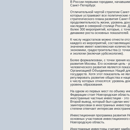
В России первыми городами, начавшими
Санкт-Петербург.
Отличительной чертой стратегии Санкт
которые устраивают все политические п
стратегического плана развития Санкт
продолжительность жизни, уровень дох
наследия в северной столице России. 
более 300 мероприятий, которые, с точ
динамике роста основных показателей.
К числу недостатков можно отнести от
каждого из мероприятий, составляющих
значение имеет комплексная количеств
экономики, градостроительства (с точк
и экологии (включая урбоэкологию).
Более формализован, с точки зрения к
развития Москвы. Его основная цель - 
человеческого развития является пока
Организацией Объединенных Наций для
государств. Хотя этот показатель не я
регулировать развитие общества и наце
к числу которых относятся: уровень до
уровень образования.
На одном из первых мест по объему ин
Федерации стоит Новгородская область.
иностранные частные инвестиции - это
Второй вывод, который был сделан мес
заинтересован в иностранных инвестора
степени отвечает интересам иностранн
Инвестиционная программа развития Н
основных участников инвестиционного 
Новгородскую область.
Иностранные инвесторы считают наиб