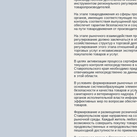
инструментом регионального регулиров
товаропроизводителей.
На этапе товародвижения из сферы пр
органов, имеющих соответствующие по
контроль соответствия выпущенной пр
обеспечит гарантии безопасности и со
на пути товародвижения от производите
На этапе рыночного взаимодействия пр
регулирование должно заключаться в о
хозяйственных структур к торговой де
регулирования этого этапа отношений 
торговых услуг и независимая эксперт
покупателю товаров и услуг.
В целях активизации процесса сертифи
текущего контроля непосредственно в к
Ставропольского края необходимо прид
отвечающим непосредственно за данны
в этой области.
В условиях формирования рыночных от
основным системообразующим элемент
безопасности и качества товаров и усл
санитарного и ветеринарного надзора. 
органов исполнительной власти информ
эффективных мер по вопросам обеспеч
товаров.
Формирование и размещение розничной 
Ставропольском крае направлено на с
рыночной среды. Каждый житель любого
возможность совершить покупку товар
продовольственных и непродовольствен
пешеходной доступности и по приемле