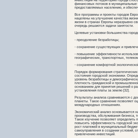
инвестиций на территорию города спос
финансовых потоков в муниципальные 
предоставляемых населению, и обеспе
Все программы и проекты городов Евр
нацелены на улучшение качества жизни
жизни в странах Европы неразрывно св
очередь решаются задачи занятости.
Целевые установки большинства городс
- преодоление безработицы;
- сохранение существующих и привлече
- повышение эффективности использова
географических, транспортных, телеко
- сохранение комфортной экологической
Порядок формирования стратегических
состояния городской экономики. Опред
уровень безработицы и демографическа
плотность гражданской и промышленной
основанием для принятия решений о р
установления платы за землю [32].
Результаты анализа сравниваются с до
планеты. Такое сравнение позволяет оц
международных отношениях.
Экономический анализ основывается н
производства, обслуживания бизнеса, т
Такое изучение позволяет определить 
повысить эффективность городской эко
рост платежей в муниципальный бюджет
самоуправления в создании условий, 
привлечению инвестиций.