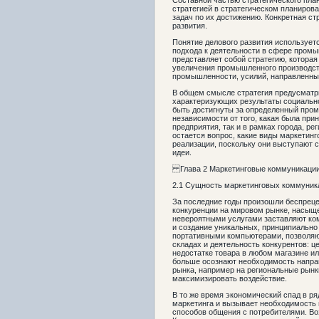
Составной частью стратегического пла
стратегией в стратегическом планиров
задач по их достижению. Конкретная ст
развития.
Понятие делового развития использует
подхода к деятельности в сфере промы
представляет собой стратегию, которая
увеличения промышленного производств
промышленности, усилий, направленных
В общем смысле стратегия предусматр
характеризующих результаты социальн
быть достигнуты за определенный проме
независимости от того, какая была прин
предприятия, так и в рамках города, ре
остается вопрос, какие виды маркетин
реализации, поскольку они выступаю
идеи.
Глава 2 Маркетинговые коммуникации 
2.1 Сущность маркетинговых коммуника
За последние годы произошли беспреце
конкуренции на мировом рынке, насыщ
невероятными услугами заставляют ком
и создание уникальных, принципиальн
портативными компьютерами, позволяю
складах и деятельность конкурентов: 
недостатке товара в любом магазине ил
больше осознают необходимость напра
рынка, например на региональные рынк
максимизировать воздействие.
В то же время экономический спад в р
маркетинга и вызывает необходимость
способов общения с потребителями. Во