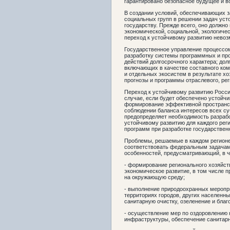
гарантировано безопасное будущее и в
В создании условий, обеспечивающих з
социальных групп в решении задач уст
государству. Прежде всего, оно должно
экономической, социальной, экологичес
переход к устойчивому развитию невоз
Государственное управление процессом
разработку системы программных и про
действий долгосрочного характера; дол
включающих в качестве составного ко
и отдельных экосистем в результате х
прогнозы и программы отраслевого, ре
Переход к устойчивому развитию Росси
случае, если будет обеспечено устойчи
формирование эффективной пространст
соблюдении баланса интересов всех су
предопределяет необходимость разрабо
устойчивому развитию для каждого реги
программ при разработке государственн
Проблемы, решаемые в каждом регионе
соответствовать федеральным задачам
особенностей, предусматривающий, в ч
- формирование регионального хозяйст
экономическое развитие, в том числе 
на окружающую среду;
- выполнение природоохранных меропр
территориях городов, других населенны
санитарную очистку, озеленение и благ
- осуществление мер по оздоровлению 
инфраструктуры, обеспечение санитарн