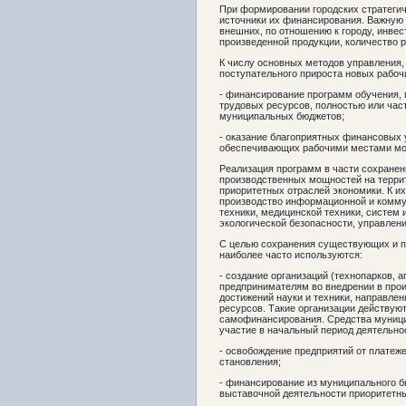
При формировании городских стратеги
источники их финансирования. Важную 
внешних, по отношению к городу, инве
произведенной продукции, количество р
К числу основных методов управления,
поступательного прироста новых рабочи
- финансирование программ обучения,
трудовых ресурсов, полностью или ча
муниципальных бюджетов;
- оказание благоприятных финансовых 
обеспечивающих рабочими местами мол
Реализация программ в части сохране
производственных мощностей на терри
приоритетных отраслей экономики. К их
производство информационной и коммун
техники, медицинской техники, систем 
экологической безопасности, управлен
С целью сохранения существующих и 
наиболее часто используются:
- создание организаций (технопарков, 
предпринимателям во внедрении в прои
достижений науки и техники, направле
ресурсов. Такие организации действую
самофинансирования. Средства муници
участие в начальный период деятельно
- освобождение предприятий от платеж
становления;
- финансирование из муниципального б
выставочной деятельности приоритетны