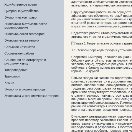
адаптивности и объективности изложен
Хозяйственное право
актуальность и практическая значимос
Цифровые устройства
Структуризация работы была осуществ
эффективного обучения, который предп
Экологическое право
общими положениями относительно стр
стратегий развития отдельных регионо
Экономико-математическое
маркетинговых коммуникаций в деятель
моделирование
Подготовка работы стала результатом 
Экономическая география
автора, его участия в различных конфе
Экономическая теория
Глава 1 Теоретические основы стратег
Сельское хозяйство
1.1 Основы перехода города к устойчи
Социальная работа
Современный город - сложная социальн
Сочинения по литературе и
Общими для этой системы являются те
русскому языку
экологические), трудовые ресурсы. Пр
соблюдать баланс использования ресур
Товароведение
горожан - с другой.
Транспорт
Смысл города как элемента территориа
комплекса заключается в ускорении ин
Химия
обмена, обеспечении необходимого ур
трудовых ресурсов, развития науки и т
Экология и охрана природы
организме присутствуют относительно
отрасли (транспорт, связь, строительст
Экономика и экономическая теория
пищевая и местная промышленность) и
промышленной специализации. Измене
рыночной конъюнктуры неизбежно сказ
всего, на структуре городского промыш
В условиях ретардации институциональ
проблем перехода экономики России на
представляется актуальным и стратег
исследованиях и разработках. Обостре
экологических проблем, последствия к