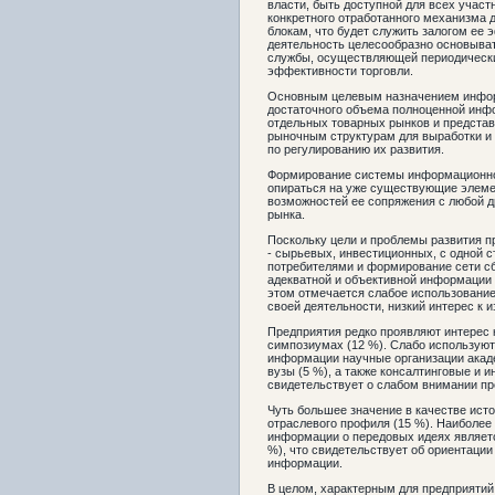
власти, быть доступной для всех участ
конкретного отработанного механизма
блокам, что будет служить залогом ее
деятельность целесообразно основыва
службы, осуществляющей периодическ
эффективности торговли.
Основным целевым назначением инфор
достаточного объема полноценной инфо
отдельных товарных рынков и представ
рыночным структурам для выработки и
по регулированию их развития.
Формирование системы информационног
опираться на уже существующие элеме
возможностей ее сопряжения с любой 
рынка.
Поскольку цели и проблемы развития п
- сырьевых, инвестиционных, с одной 
потребителями и формирование сети сб
адекватной и объективной информации 
этом отмечается слабое использование
своей деятельности, низкий интерес к
Предприятия редко проявляют интерес 
симпозиумах (12 %). Слабо используют
информации научные организации акад
вузы (5 %), а также консалтинговые и
свидетельствует о слабом внимании пр
Чуть большее значение в качестве ист
отраслевого профиля (15 %). Наиболе
информации о передовых идеях являетс
%), что свидетельствует об ориентации
информации.
В целом, характерным для предприятий