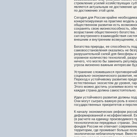
стремление усилий хозяйствующих субъ
является актуальным не достижение цел
по достижению этой цели.
Сегодня для России крайне необходима 
конкретизируемая на практике модель у
общественном развитии есть возможно
сохранять свою жизнеспособность, обе
возрастание общественного богатства.
сил внутреннего взаимодействия сист
внешним и внутренним возмущениям, 
Богатства природы, ее способность по
самовосстановления оказались не без
разрушительной силой для биосферы и 
огромное количество технологий, разр
ничего, что могло бы заменить регул
угроза жизненно важным интересам бу
Устранение сложившихся противоречий 
социально-экономического развития, н
Переход к устойчивому развитию предп
естественных экосистем до уровня, га
Этого можно достичь усилиями всего че
каждая страна должна самостоятельно.
Идеи устойчивого развития должны под
Они могут сыграть важную роль в конс
государственных приоритетов и перспе
К началу экономических реформ россий
деформированной и неэффективной. Ее
(в расчете на единицу производимого 
технологически передовых странах. Зн
фондов России не отвечает современны
территории, где проживает больше пол
экологически неблагополучные. Вместе