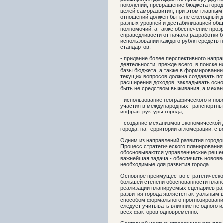
поколений; превращение бюджета город
целей саморазвития, при этом главны
отношений должен быть не ежегодный д
разных уровней и дестабилизацией общ
полномочий, а также обеспечение прозр
справедливости от начала разработки 
использовании каждого рубля средств 
стандартов.
- придание более перспективного напр
деятельности, прежде всего, в поиске 
базы бюджета, а также в формировании
текущих вопросов должна создавать пот
расширения доходов, закладывать осн
быть не средством выживания, а механ
- использование географического и нов
участия в международных транспортных
инфраструктуры города;
- создание механизмов экономической 
города, на территории агломерации, с в
Одним из направлений развития городо
Процесс стратегического планирования
обосновываются управленческие решени
важнейшая задача - обеспечить нововв
необходимые для развития города.
Основное преимущество стратегическог
большей степени обоснованности плано
реализации планируемых сценариев раз
развития города является актуальным 
способом формального прогнозировани
следует учитывать влияние не одного и
всех факторов одновременно.