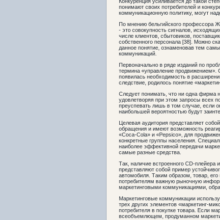
Конкуренция усиливается до такой степ
понимают своих потребителей и конкур
коммуникационную политику, могут наде
По мнению бельгийского профессора Ж
- это совокупность сигналов, исходящи
числе клиентов, сбытовиков, поставщик
собственного персонала [38]. Можно ск
данное понятие, ознаменовав тем самы
коммуникаций.
Первоначально в ряде изданий по проб
термина «управление продвижением». О
появилась необходимость в расширении
следствие, родилось понятие «маркети
Следует понимать, что ни одна фирма н
удовлетворяя при этом запросы всех п
преуспевать лишь в том случае, если о
наибольшей вероятностью будут заинте
Целевая аудитория представляет собой
обращения и имеют возможность реагиро
«Coca-Cola» и «Pepsico», для продвиже
конкретные группы населения. Специал
наиболее эффективной передачи марке
самые разные средства.
Так, наличие встроенного CD-плейера и
представляют собой пример устойчивог
автомобиля. Таким образом, товар, его
потребителям важную рыночную информ
маркетинговыми коммуникациями, обра
Маркетинговые коммуникации использу
трех других элементов «маркетинг-мик
потребителя в покупке товара. Если м
всеобъемлющем, продуманном маркетин