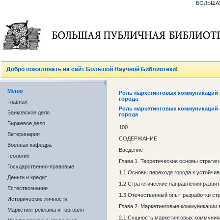
БОЛЬША
Добро пожаловать на сайт Большой Научной Библиотеки!
Меню
Роль маркетинговых коммуникаций 
города
Главная
Роль маркетинговых коммуникаций 
Банковское дело
города
Биржевое дело
100
Ветеринария
СОДЕРЖАНИЕ
Военная кафедра
Введение
Геология
Глава 1. Теоретические основы стратег
Государственно-правовые
1.1 Основы перехода города к устойчи
Деньги и кредит
1.2 Стратегические направления развит
Естествознание
1.3 Отечественный опыт разработки стр
Исторические личности
Глава 2. Маркетинговые коммуникации 
Маркетинг реклама и торговля
2.1 Сущность маркетинговых коммуника