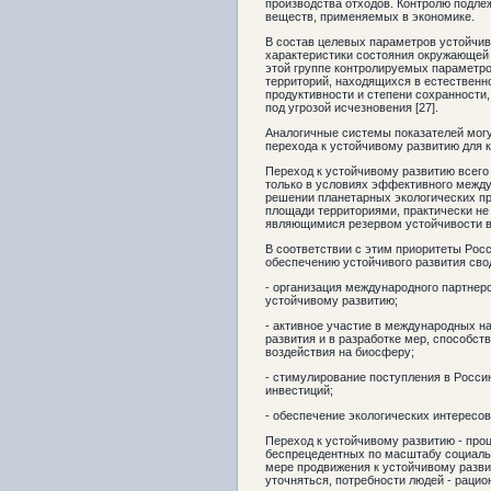
производства отходов. Контролю подле
веществ, применяемых в экономике.
В состав целевых параметров устойчив
характеристики состояния окружающей 
этой группе контролируемых параметро
территорий, находящихся в естественн
продуктивности и степени сохранности
под угрозой исчезновения [27].
Аналогичные системы показателей мог
перехода к устойчивому развитию для 
Переход к устойчивому развитию всег
только в условиях эффективного между
решении планетарных экологических п
площади территориями, практически не
являющимися резервом устойчивости в
В соответствии с этим приоритеты Рос
обеспечению устойчивого развития сво
- организация международного партнер
устойчивому развитию;
- активное участие в международных н
развития и в разработке мер, способс
воздействия на биосферу;
- стимулирование поступления в Росс
инвестиций;
- обеспечение экологических интересо
Переход к устойчивому развитию - проц
беспрецедентных по масштабу социальн
мере продвижения к устойчивому разви
уточняться, потребности людей - рацио