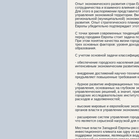
Опыт экономического развития стран Е
сотрудничества и взаимного влияния с
Для этого в распоряжении представите
управления экономикой территории. Вм
региональной (муниципальной) экономи
развития. Опыт стратегического плани
Европы убедительно подтверждает этот
С точки зрения современных тенденций
перед городами Европы стоит задача п
При этом понятие качества жизни город
трех основных факторов: уровня доход
образования.
С учетом основной задачи классифици
- обеспечение городского населения ра
интенсивным экономическим развитием
- внедрение достижений научно-технич
предъявляет повышенные требования к
- бурное развитие информационных тех
управления, основанных на глубоком 
управленческих решений, а значит, пр
городских исследовательских институт
расходов и задолженностей;
- высокие мировые и европейские экол
органов власти в управлении экономико
- расширение систем управления город
что является серьезной нагрузкой для 
Местные власти Западной Европы расс
инвестиционного климата как одну из
поддержки экономики, являющейся вед