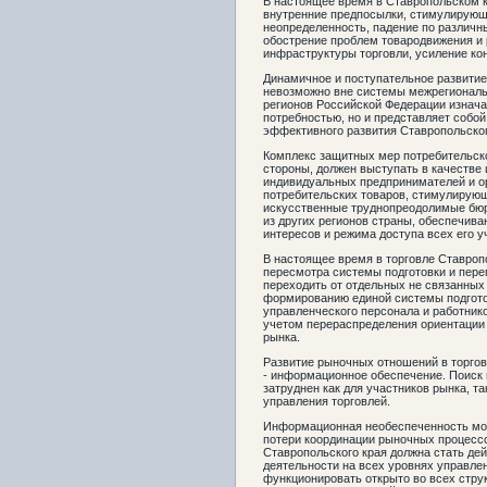
В настоящее время в Ставропольском 
внутренние предпосылки, стимулирующ
неопределенность, падение по различн
обострение проблем товародвижения и 
инфраструктуры торговли, усиление кон
Динамичное и поступательное развитие
невозможно вне системы межрегиональн
регионов Российской Федерации изнача
потребностью, но и представляет собо
эффективного развития Ставропольског
Комплекс защитных мер потребительско
стороны, должен выступать в качестве
индивидуальных предпринимателей и ор
потребительских товаров, стимулирующе
искусственные труднопреодолимые бюр
из других регионов страны, обеспечив
интересов и режима доступа всех его у
В настоящее время в торговле Ставроп
пересмотра системы подготовки и переп
переходить от отдельных не связанных
формированию единой системы подгото
управленческого персонала и работник
учетом перераспределения ориентации 
рынка.
Развитие рыночных отношений в торгов
- информационное обеспечение. Поиск
затруднен как для участников рынка, та
управления торговлей.
Информационная необеспеченность мож
потери координации рыночных процесс
Ставропольского края должна стать де
деятельности на всех уровнях управл
функционировать открыто во всех струк