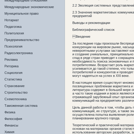
Международные отношения
2.2 Эволюция системных представлени
Международные экономические
2.3 Значение маркетинговых коммуника
Муниципальное право
предприятий
Нотариат
Выводы и рекомендации
Педагогика
Библиографический список
Политология
Введение
Предпринимательство
За последние годы произошли беспреце
Психология
конкуренции на мировом рынке, насыщ
невероятными услугами заставляют ком
Радиоэлектроника
и создание уникальных, принципиально
спад в ряде стран приводит к сокраще
Реклама
необходимость поиска экономичных и 
потребителями. Возрастает роль марке
Риторика
усиливается до такой степени, что тол
потребителей и конкурентов и проводя
Социология
могут надеяться на успех в XXI веке.
Статистика
В настоящее время существует множес
Страхование
посвященных проблемам маркетинга и 
литература содержит в большей мере о
Строительство
а часто такие издания и вовсе являютс
отражающей зарубежный опыт организа
Схемотехника
коммуникаций на предприятиях различн
Таможенная система
Цель данной работы в том, чтобы дать
коммуникаций, их структуре, а также з
Физика
осуществлена попытка выявления роли
планировании крупного города.
Философия
Теоретический и практический материа
Финансы
основан на материалах органов статист
Химия
использовании авторских разработок, з