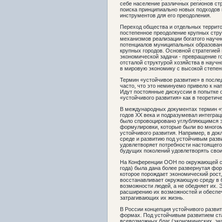
себе население различных регионов с
поиска принципиально новых подходов 
инструментов для его преодоления.
Переход общества и отдельных террито
постепенное преодоление крупных стру
механизмов реализации богатого научно
потенциалов муниципальных образован
крупных городов. Основной стратегией
экономической задачи - превращение г
отсталой структурой хозяйства в науч
в мировую экономику с высокой степе
Термин «устойчивое развитие» в после
часто, что это неминуемо привело к н
Идут постоянные дискуссии в попытке 
«устойчивого развития» как в теоретиче
В международных документах термин «у
годов ХХ века и подразумевал интеграц
было спровоцировано углубляющимся э
формулировки, которые были во многом
устойчивого развития. Например, в до
среде и развитию под устойчивым разв
удовлетворяет потребности настоящего 
будущих поколений удовлетворять свои
На Конференции ООН по окружающей ср
года) была дана более развернутая фор
которое порождает экономический рост,
восстанавливает окружающую среду в 
возможности людей, а не обедняет их. 
расширению их возможностей и обеспеч
затрагивающих их жизнь.
В России концепция устойчивого разви
формах. Под устойчивым развитием ст
всевозможных благ (экономических, эк