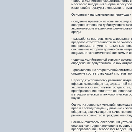
- ввести хозяйственную деятельность 
массового внедрения энерго- и ресурс
изменений структуры экономики, струк
Основными направлениями перехода к 
- создание правовой основы перехода 
совершенствование действующего закон
экономические механизмы регулирован
среды;
- разработка системы стимулирования 
пределов ответственности за ее эколог
воспринимается уже не только как пост
сохранение которого должно быть неп
социально-экономической системы и е
- оценка хозяйственной емкости локал
определение допустимого на них антроп
- формирование эффективной системы 
создание соответствующей системы во
Переход к устойчивому развитию потре
сферах жизни общества, адекватной пе
экологических институтов государства,
преобразованиях является основопола
методологической и технологической о
науке.
Одним из основных условий перехода к
прав и свобод граждан. Движение к это
общества, включающего в качестве сис
рыночное хозяйство и гражданское общ
Важным фактором обеспечения устойчи
социальных групп населения в осущес
преобразований. Особое место здесь п