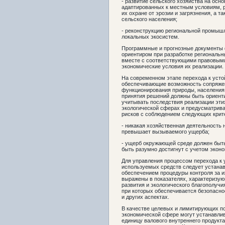
- развитие сельского хозяйства на осн
адаптированных к местным условиям, 
их охране от эрозии и загрязнения, а 
сельского населения;
- реконструкцию региональной промыш
локальных экосистем.
Программные и прогнозные документы 
ориентиром при разработке региональн
вместе с соответствующими правовыми
экономические условия их реализации.
На современном этапе перехода к уст
обеспечивающие возможность сопряжен
функционирования природы, населения 
принятия решений должны быть ориент
учитывать последствия реализации эти
экологической сферах и предусматриват
рисков с соблюдением следующих крит
- никакая хозяйственная деятельность 
превышает вызываемого ущерба;
- ущерб окружающей среде должен быть
быть разумно достигнут с учетом экон
Для управления процессом перехода к 
используемых средств следует устанав
обеспечением процедуры контроля за и
выражены в показателях, характеризую
развития и экологического благополучи
при которых обеспечивается безопасно
и других аспектах.
В качестве целевых и лимитирующих по
экономической сфере могут устанавлив
единицу валового внутреннего продукта