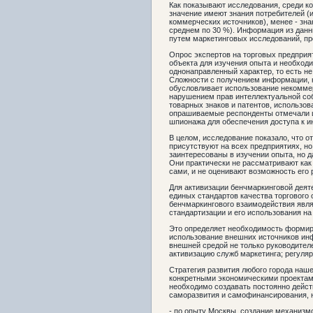
Как показывают исследования, среди 
значение имеют знания потребителей (
коммерческих источников), менее - зна
среднем по 30 %). Информация из дан
путем маркетинговых исследований, п
Опрос экспертов на торговых предприят
объекта для изучения опыта и необхо
однонаправленный характер, то есть н
Сложности с получением информации, 
обусловливает использование некоммер
нарушением прав интеллектуальной соб
товарных знаков и патентов, использов
опрашиваемые респонденты отмечали 
шпионажа для обеспечения доступа к 
В целом, исследование показало, что 
присутствуют на всех предприятиях, н
заинтересованы в изучении опыта, но 
Они практически не рассматривают как
сами, и не оценивают возможность его 
Для активизации бенчмаркинговой деят
единых стандартов качества торгового
бенчмаркингового взаимодействия явля
стандартизации и его использования на
Это определяет необходимость формир
использование внешних источников ин
внешней средой не только руководителе
активизацию служб маркетинга; регуляр
Стратегия развития любого города наш
конкретными экономическими проектам
необходимо создавать постоянно дей
саморазвития и самофинансирования, 
- по опыту Москвы, создание механизм