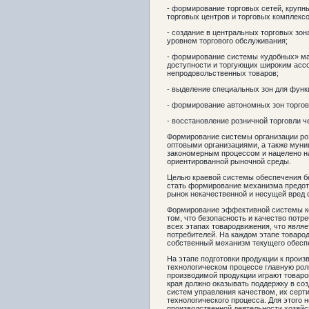
- формирование торговых сетей, крупн
торговых центров и торговых комплексо
- создание в центральных торговых зо
уровнем торгового обслуживания;
- формирование системы «удобных» ма
доступности и торгующих широким асс
непродовольственных товаров;
- выделение специальных зон для функ
- формирование автономных зон торгов
- восстановление розничной торговли ч
Формирование системы организации ро
оптовыми организациями, а также мун
закономерным процессом и нацелено н
ориентированной рыночной среды.
Целью краевой системы обеспечения бе
стать формирование механизма предот
рынок некачественной и несущей вред 
Формирование эффективной системы к
том, что безопасность и качество потр
всех этапах товародвижения, что явля
потребителей. На каждом этапе товаро
собственный механизм текущего обеспе
На этапе подготовки продукции к произ
технологическом процессе главную рол
производимой продукции играют товаро
края должно оказывать поддержку в со
систем управления качеством, их сер
технологического процесса. Для этого 
производственной деятельности хозяйс