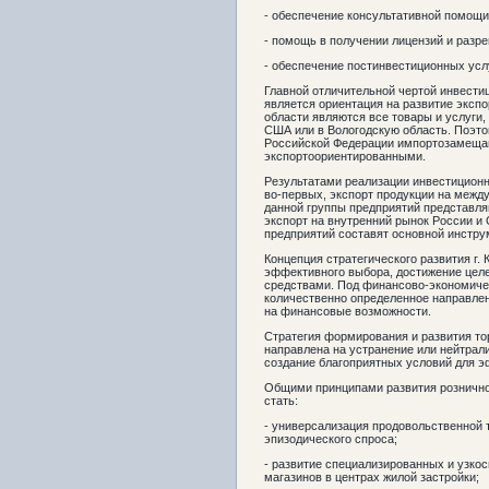
- обеспечение консультативной помощи
- помощь в получении лицензий и разр
- обеспечение постинвестиционных услу
Главной отличительной чертой инвести
является ориентация на развитие экспо
области являются все товары и услуги,
США или в Вологодскую область. Поэт
Российской Федерации импортозамещаю
экспортоориентированными.
Результатами реализации инвестиционн
во-первых, экспорт продукции на межд
данной группы предприятий представля
экспорт на внутренний рынок России и
предприятий составят основной инстру
Концепция стратегического развития г.
эффективного выбора, достижение цел
средствами. Под финансово-экономиче
количественно определенное направлен
на финансовые возможности.
Стратегия формирования и развития то
направлена на устранение или нейтрал
создание благоприятных условий для э
Общими принципами развития рознично
стать:
- универсализация продовольственной т
эпизодического спроса;
- развитие специализированных и узк
магазинов в центрах жилой застройки;