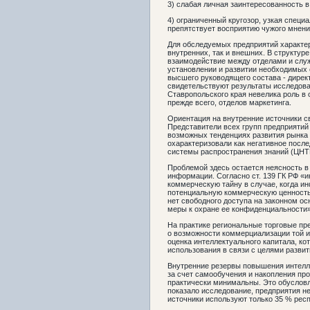
3) слабая личная заинтересованность в
4) ограниченный кругозор, узкая специ
препятствует восприятию чужого мнен
Для обследуемых предприятий характер
внутренних, так и внешних. В структур
взаимодействие между отделами и слу
установлении и развитии необходимых
высшего руководящего состава - директ
свидетельствуют результаты исследова
Ставропольского края невелика роль в 
прежде всего, отделов маркетинга.
Ориентация на внутренние источники с
Представители всех групп предприятий 
возможных тенденциях развития рынка 
охарактеризовали как негативное посл
системы распространения знаний (ЦНТИ
Проблемой здесь остается неясность в
информации. Согласно ст. 139 ГК РФ «
коммерческую тайну в случае, когда и
потенциальную коммерческую ценность 
нет свободного доступа на законном о
меры к охране ее конфиденциальности»
На практике региональные торговые пр
о возможности коммерциализации той и
оценка интеллектуального капитала, ко
использования в связи с целями развит
Внутренние резервы повышения интелл
за счет самообучения и накопления пр
практически минимальны. Это обусловл
показало исследование, предприятия н
источники используют только 35 % рес