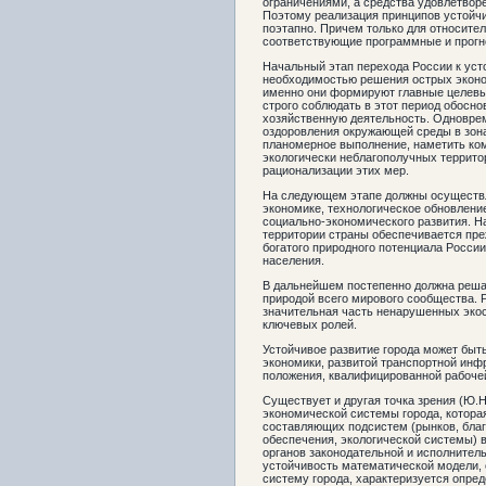
ограничениями, а средства удовлетвор
Поэтому реализация принципов устойчи
поэтапно. Причем только для относите
соответствующие программные и прогно
Начальный этап перехода России к ус
необходимостью решения острых эконо
именно они формируют главные целевы
строго соблюдать в этот период обосно
хозяйственную деятельность. Одновре
оздоровления окружающей среды в зона
планомерное выполнение, наметить ко
экологически неблагополучных террито
рационализации этих мер.
На следующем этапе должны осуществл
экономике, технологическое обновлени
социально-экономического развития. Н
территории страны обеспечивается пре
богатого природного потенциала России
населения.
В дальнейшем постепенно должна реша
природой всего мирового сообщества. 
значительная часть ненарушенных экоси
ключевых ролей.
Устойчивое развитие города может быт
экономики, развитой транспортной инф
положения, квалифицированной рабоче
Существует и другая точка зрения (Ю.Н
экономической системы города, котора
составляющих подсистем (рынков, благ,
обеспечения, экологической системы) 
органов законодательной и исполнител
устойчивость математической модели
систему города, характеризуется опр