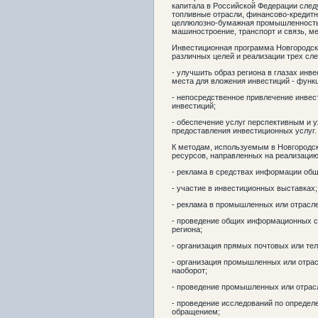
капитала в Российской Федерации сле
топливные отрасли, финансово-кредит
целлюлозно-бумажная промышленность,
машиностроение, транспорт и связь, ме
Инвестиционная программа Новгородско
различных целей и реализации трех сл
- улучшить образ региона в глазах инв
места для вложения инвестиций - функ
- непосредственное привлечение инвес
инвестиций;
- обеспечение услуг перспективным и
предоставления инвестиционных услуг.
К методам, используемым в Новгородс
ресурсов, направленных на реализацию
- реклама в средствах информации общ
- участие в инвестиционных выставках;
- реклама в промышленных или отрасл
- проведение общих информационных 
региона;
- организация прямых почтовых или те
- организация промышленных или отра
наоборот;
- проведение промышленных или отра
- проведение исследований по опреде
обращением;