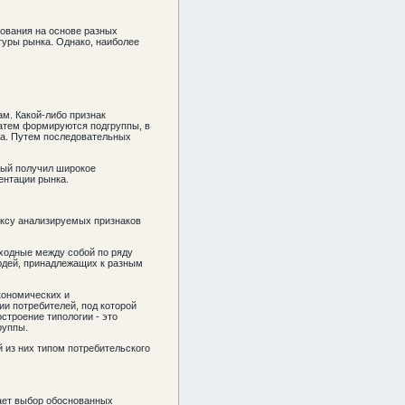
рования на основе разных
туры рынка. Однако, наиболее
м. Какой-либо признак
затем формируются подгруппы, в
ра. Путем последовательных
рый получил широкое
ентации рынка.
ексу анализируемых признаков
ходные между собой по ряду
людей, принадлежащих к разным
кономических и
ии потребителей, под которой
строение типологии - это
руппы.
 из них типом потребительского
ает выбор обоснованных