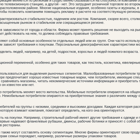
рмации меняется по регионам и существенно сказывается на способности компании 
ю телевизионную станцию, а другой - нет. Это затруднит розничной торговле во втор
орасположенном районе. Многие национальные издания, особенно газеты и журналы, 
чтобы позволить компаниям помещать рекламу в расчете на соответствующую регион
рактеризоваться стабильностью, падением или ростом. Компания, скорее всего, столк
насыщенным рынком в стабильном или сокращающемся регионе.
в зависимости от города и области. Фирма может принять решение не выходить на рын
ет действовать на нем, то должна соблюдать правовые требования.
ляют собой основные особенности отдельных людей или их групп. Они часто использу
гом зависят требования к покупкам. Персональные демографические характеристики м
азделить людей, например, на детей, подростков, взрослых и людей пожилого возраста.
ционной переменной, особенно для таких товаров, как текстиль, косметика, ювелирны
спользоваться для выделения рыночных сегментов. Малообразованные потребители т
мере предпочитают хорошо известные товарные марки, чем потребители, имеющие спе
 сравнивать магазины, читать некоммерческие источники информации и приобретать т
 он известен или нет.
сто потребитель меняет место жительства. Мобильные потребители опираются на обще
. Немобильные потребители опираются на приобретенные знания о различиях между 
ебителей на группы с низкими, средними и высокими доходами. Каждая категория ра
 которую взимает компания, помогает определить, на кого она ориентируется.
ь на покупки. Например, строительный рабочий имеет другие требования к одежде и 
рвые надевают фланелевые рубашки, джинсы, рабочие ботинки и приносят с собой о
 в рестораны.
 также могут составлять основу сегментации. Многие фирмы ориентируют свою продук
рам семьи порождает, например, различные размеры упаковки товаров.