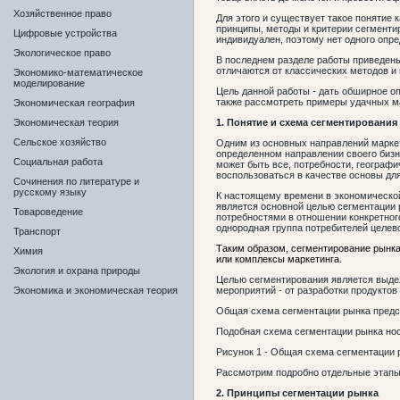
Хозяйственное право
Для этого и существует такое понятие 
принципы, методы и критерии сегментир
Цифровые устройства
индивидуален, поэтому нет одного опр
Экологическое право
В последнем разделе работы приведены
отличаются от классических методов и
Экономико-математическое
моделирование
Цель данной работы - дать обширное о
также рассмотреть примеры удачных м
Экономическая география
Экономическая теория
1.
Понятие и схема сегментирования
Сельское хозяйство
Одним из основных направлений маркет
определенном направлении своего бизн
Социальная работа
может быть все, потребности, географ
воспользоваться в качестве основы дл
Сочинения по литературе и
русскому языку
К настоящему времени в экономической
является основной целью сегментации 
Товароведение
потребностями в отношении конкретного
однородная группа потребителей целе
Транспорт
Таким образом, сегментирование рынка 
Химия
или комплексы маркетинга.
Экология и охрана природы
Целью сегментирования является выдел
Экономика и экономическая теория
мероприятий - от разработки продуктов
Общая схема сегментации рынка предст
Подобная схема сегментации рынка нос
Рисунок 1 - Общая схема сегментации 
Рассмотрим подробно отдельные этапы
2.
Принципы сегментации
рынка