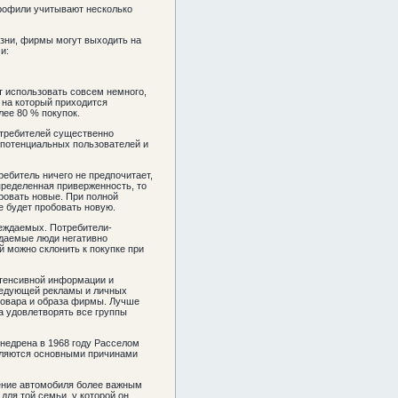
профили учитывают несколько
изни, фирмы могут выходить на
и:
т использовать совсем немного,
, на который приходится
лее 80 % покупок.
отребителей существенно
 потенциальных пользователей и
ребитель ничего не предпочитает,
пределенная приверженность, то
ировать новые. При полной
е будет пробовать новую.
беждаемых. Потребители-
ждаемые люди негативно
 можно склонить к покупке при
нтенсивной информации и
следующей рекламы и личных
 товара и образа фирмы. Лучше
на удовлетворять все группы
недрена в 1968 году Расселом
являются основными причинами
тение автомобиля более важным
ля той семьи, у которой он