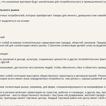
, что указанные критерии будут различными для потребительского и промышленного 
ельского рынка
нечных потребителей, которые приобретают товары для личного, домашнего или семейн
т выделяться на основе:
елей.
т собой основные отличительные характеристики городов, областей, регионов. Предп
ностей для сегментации своего рынка. Стратегии сегментации делают упор на выделе
дующие:
ь различия в доходе, культуре, социальных ценностях и других потребительских факт
 другой.
показывает, достаточно ли в регионе людей, чтобы обеспечить сбыт и облегчить пров
ляет собой сочетание массового общественного транспорта и автомагистралей. Регио
скорее всего имеет иные определенные потребности, чем регион с хорошо развитой си
рием сегментации рынка, например, для фирм, специализирующихся на калориферах и
и в регионе включает ориентацию на туристов, рабочих и служащих, и других лиц, пр
, рабочих - места общественного питания с быстрым обслуживанием, жителей городов 
и, пригороды имеют торговые центры. Каждый торговый район или центр имеет свой 