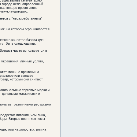
осуществлять сегментацию.
ом городе целенаправленный
в настоящее время имеют
альную аудиторию.
нется с “неразработанным”
ок, на котором ограничивается
ются в качестве базиса для
огут быть следующими:
 Возраст часто используется в
е украшения, личные услуги,
ратят меньше времени на
циальное или высшее
овар, который они считают
национальные торговые марки и
отдельными магазинами и
сполагает различными ресурсами
продуктам питания, чем лица,
беды. Вторые носят костюмы-
цию или на холостых, или на