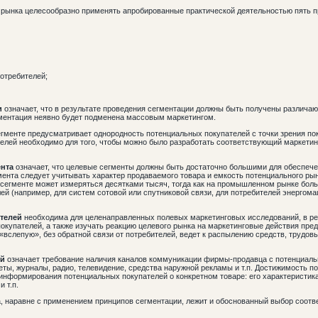
 рынка целесообразно применять апробированные практической деятельностью пять п
потребителей;
и
означает, что в результате проведения сегментации должны быть получены различаю
гментация неявно будет подменена массовым маркетингом.
гменте предусматривает однородность потенциальных покупателей с точки зрения по
телей необходимо для того, чтобы можно было разработать соответствующий маркетин
нта
означает, что целевые сегменты должны быть достаточно большими для обеспече
ента следует учитывать характер продаваемого товара и емкость потенциального рын
 сегменте может измеряться десятками тысяч, тогда как на промышленном рынке бол
ей (например, для систем сотовой или спутниковой связи, для потребителей энергом
телей
необходима для целенаправленных полевых маркетинговых исследований, в ре
окупателей, а также изучать реакцию целевого рынка на маркетинговые действия пре
 «вслепую», без обратной связи от потребителей, ведет к распылению средств, трудо
ей
означает требование наличия каналов коммуникации фирмы-продавца с потенциал
еты, журналы, радио, телевидение, средства наружной рекламы и т.п. Достижимость п
 информирования потенциальных покупателей о конкретном товаре: его характеристик
 т.п.
, наравне с применением принципов сегментации, лежит и обоснованный выбор соот