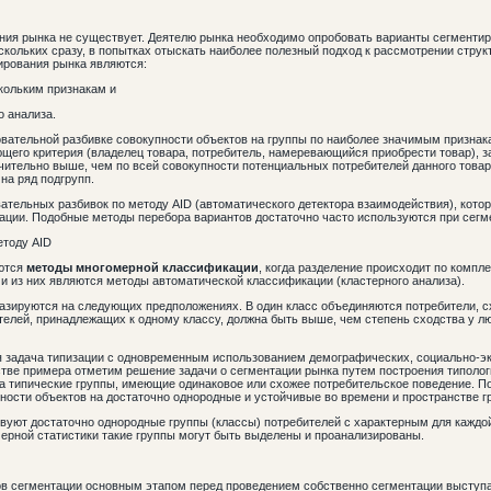
ания рынка не существует. Деятелю рынка необходимо опробовать варианты сегменти
скольких сразу, в попытках отыскать наиболее полезный подход к рассмотрении струк
рования рынка являются:
скольким признакам и
о анализа.
вательной разбивке совокупности объектов на группы по наиболее значимым признака
щего критерия (владелец товара, потребитель, намеревающийся приобрести товар), 
ачительно выше, чем по всей совокупности потенциальных потребителей данного това
на ряд подгрупп.
вательных разбивок по методу AID (автоматического детектора взаимодействия), кото
ации. Подобные методы перебора вариантов достаточно часто используются при сегм
етоду АID
уются
методы многомерной класс
и
фикации
, когда разделение происходит по компл
 из них являются методы автоматической классификации (кластерного анализа).
азируются на следующих предположениях. В один класс объединяются потребители, с
ителей, принадлежащих к одному классу, должна быть выше, чем степень сходства у 
 задача типизации с одновременным использованием демографических, социально-э
стве примера отметим решение задачи о сегментации рынка путем построения типолог
а типические группы, имеющие одинаковое или схожее потребительское поведение. По
ности объектов на достаточно однородные и устойчивые во времени и пространстве г
вуют достаточно однородные группы (классы) потребителей с характерным для каждой
рной статистики такие группы могут быть выделены и проанализированы.
ов сегментации основным этапом перед проведением собственно сегментации выступ