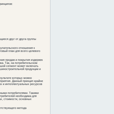
ринципов:
щиеся друг от друга группы
купательского отношения к
говый план для всего целевого
ния продаж и покрытия издержек
ка. Так, на потребительском
ьшой сегмент может включать
ашиностроительной продукции и
зультате которых можно
дприятия. Данный принцип крайне
вых и интеллектуальных ресурсов
ьными потребителями. Такими
отребителей необходима для
ах, стоимости, основных
ветствующего метода