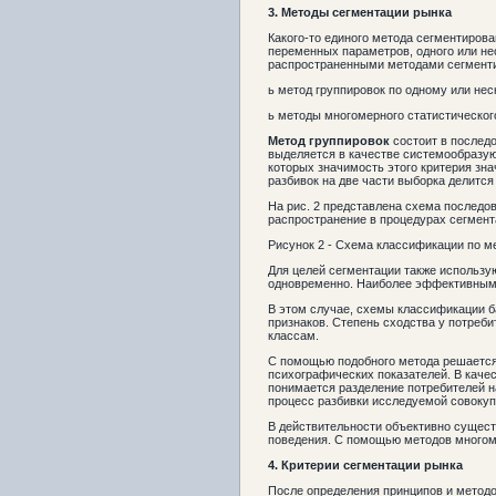
3.
Методы сегментации
рынка
Какого-то единого метода сегментиров
переменных параметров, одного или не
распространенными методами сегменти
ь метод группировок по одному или не
ь методы многомерного статистическог
Метод группировок
состоит в последо
выделяется в качестве системообразую
которых значимость этого критерия зн
разбивок на две части выборка делится 
На рис. 2 представлена схема последо
распространение в процедурах сегмент
Рисунок 2 - Схема классификации по м
Для целей сегментации также использ
одновременно. Наиболее эффективными
В этом случае, схемы классификации б
признаков. Степень сходства у потреб
классам.
С помощью подобного метода решается
психографических показателей. В каче
понимается разделение потребителей н
процесс разбивки исследуемой совокуп
В действительности объективно сущест
поведения. С помощью методов многоме
4.
Крите
рии сегментации
рынка
После определения принципов и метод