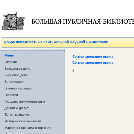
Добро пожаловать на сайт Большой Научной Библиотеки!
Меню
Сегментирование рынка
Главная
Сегментирование рынка
Банковское дело
2
Биржевое дело
Ветеринария
Военная кафедра
Геология
Государственно-правовые
Деньги и кредит
Естествознание
Исторические личности
Маркетинг реклама и торговля