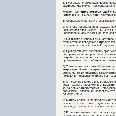
8) Персонально-демографические профи
факторов. Например, пол, образование
Жизненный стиль
потребителей
опре
четкие рыночные сегменты. Критерии ж
1) Социальные группы и этапы жизненн
2) Степень использования товара относ
немного или очень много. В 60-е годы 
непропорционально большая доля общег
3) Опыт использования означает прежн
отличается от поведения потребителей
регулярных пользователей. Каждый из 
4) Приверженность торговой марке може
его привлекают распродажи, он часто м
потребитель предпочитает несколько ма
приверженности потребитель настаивает
5) Типы личности - критерий сегменти
интроверты более консервативны и сис
реагируют на интенсивную персональну
помощи интенсивных методов сбыта, о
6) Отношение к фирме и ее предложени
убедительного продвижения. Положител
контактов с потребителями. Негативное
всего здесь, видимо, игнорировать это
одновременно.
7) Мотивы совершения покупок могут п
Хейли: “В основе сегментации лежит п
для существования реальных сегментов
8) Важность покупки также различная 
делом, чем человек, проживающий в го