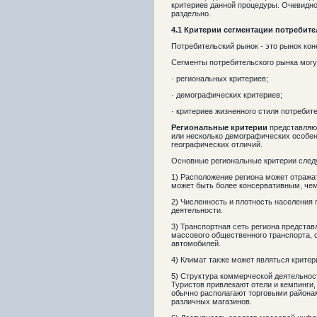
критериев данной процедуры. Очевидно
раздельно.
4.1 Критерии сегментации потребит
Потребительский рынок - это рынок ко
Сегменты потребительского рынка могу
· региональных критериев;
· демографических критериев;
· критериев жизненного стиля потребит
Региональные критерии
представляю
или несколько демографических особен
географических отличий.
Основные региональные критерии сле
1) Расположение региона может отражат
может быть более консервативным, чем
2) Численность и плотность населения 
деятельности.
3) Транспортная сеть региона представ
массового общественного транспорта, 
автомобилей.
4) Климат также может являться крите
5) Структура коммерческой деятельност
Туристов привлекают отели и кемпинги
обычно располагают торговыми районам
различных магазинов.