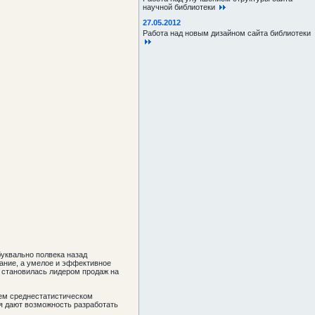
научной библиотеки
27.05.2012
Работа над новым дизайном сайта библиотеки
уквально полвека назад
дание, а умелое и эффективное
й становилась лидером продаж на
оем среднестатистическом
ия дают возможность разработать