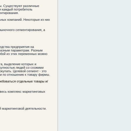
ппы. Существуют различные
 и каждый потребитель
ентирования.
ьных компаний. Некоторые из них
рыночного сегментирования, а
едства предприятия на
м разным параметрам. Разным
юбой из этих переменных можно
та, выделение которых и
окупностью людей со схожими
купать. Целевой сегмент - это
и по отношению к товару фирмы.
ребоваться отдельные товары и/
 весь комплекс маркетинговых
 маркетинговой деятельности.