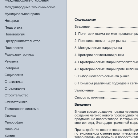
Международные отношения
Международные экономические
Муниципальное право
Содержание
Нотариат
Введение.......................................................
Педагогика
1. Понятие и схема сегментирования рынка........
Политология
2. Принципы сегментации рынка........................
Предпринимательство
Психология
3. Методы сегментации рынка...........................
Радиоэлектроника
4. Критерии сегментации рынка........................
Реклама
4.1 Критерии сегментации потребительского ры
Риторика
4.2 Критерии сегментации промышленного рынка
Социология
5. Выбор целевого сегмента рынка....................
Статистика
6. Примеры различных подходов к сегменти
Страхование
Заключение...................................................
Строительство
Список источников.........................................
Схемотехника
Введение
Таможенная система
В наше время создание товара не явля
создание чего-то нового производило 
Физика
продвижение нового товара. Истории из
Философия
многие годы, благодаря грамотной мар
Финансы
При разработке нового товара необход
потенциальном клиенте практически вс
Химия
товар вплоть до мелочей и провести 