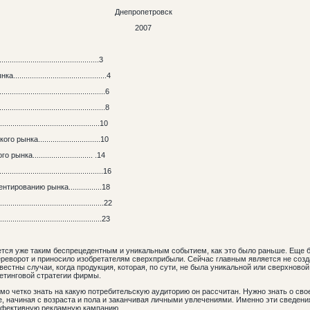
Днепропетровск
2007
.............................................3
.....................................4
........................................6
.........................................8
.......................................10
нка..............................10
............................. .14
.......................................16
рованию рынка................18
...............................................22
............................................23
ется уже таким беспрецедентным и уникальным событием, как это было раньше. Еще б
переворот и приносило изобретателям сверхприбыли. Сейчас главным является не соз
вестны случаи, когда продукция, которая, по сути, не была уникальной или сверхново
кетинговой стратегии фирмы.
имо четко знать на какую потребительскую аудиторию он рассчитан. Нужно знать о св
е, начиная с возраста и пола и заканчивая личными увлечениями. Именно эти сведен
эффективную рекламную кампанию.