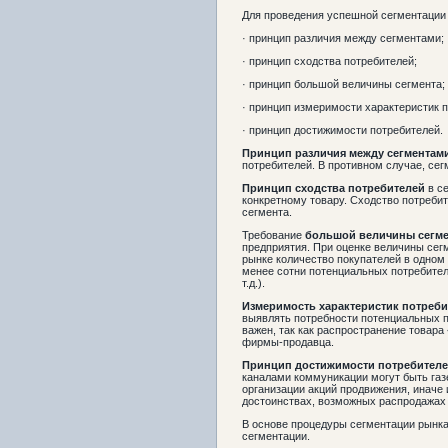
Для проведения успешной сегментации
· принцип различия между сегментами;
· принцип сходства потребителей;
· принцип большой величины сегмента;
· принцип измеримости характеристик 
· принцип достижимости потребителей.
Принцип
различия между сегментам
потребителей. В противном случае, се
Принцип
сходства потребителей
в се
конкретному товару. Сходство потреби
сегмента.
Требование
большой величины сегме
предприятия. При оценке величины сегм
рынке количество покупателей в одном
менее сотни потенциальных потребител
т.д.).
Измеримость характеристик потреби
выявлять потребности потенциальных п
важен, так как распространение товара
фирмы-продавца.
Принцип
достижимости потребител
каналами коммуникации могут быть газ
организации акций продвижения, иначе
достоинствах, возможных распродажах и
В основе процедуры сегментации рынка
сегментации.