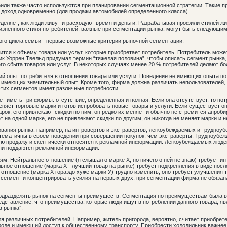
ли также часто используются при планировании сегментационной стратегии. Такие 
, доход одновременно (для продажи автомобилей определенного класса).
деляет, как люди живут и расходуют время и деньги. Разрабатывая профили стилей ж
изненного стиля потребителей, важные при сегментации рынка, могут быть следующим
ого цикла семьи - первые возможные критерии рыночной сегментации.
ится к объему товара или услуг, которые приобретает потребитель. Потребитель може
Дик Уоррен Твельд придумал термин “тяжелая половина”, чтобы описать сегмент рынка
о сбыта товаров или услуг. В некоторых случаях менее 20 % потребителей делают бо
ий опыт потребителя в отношении товара или услуги. Поведение не имеющих опыта п
, имеющих значительный опыт. Кроме того, фирма должна различать непользователей,
этих сегментов имеет различные потребности.
т иметь три формы: отсутствие, определенная и полная. Если она отсутствует, то пот
еняет торговые марки и готов испробовать новые товары и услуги. Если существует о
рок, его привлекают скидки по ним, он редко их меняет и обычно не стремится апроб
 на одной марке, его не привлекают скидки по другим, он никогда не меняет марки и н
рования рынка, например, на интровертов и экстравертов, легкоубеждаемых и трудноу
тематичны в своем поведении при совершении покупок, чем экстраверты. Трудноубе
ю продажу и скептически относятся к рекламной информации. Легкоубеждаемых людей
ни поддаются рекламной информации.
ям. Нейтральное отношение (я слышал о марке X, но ничего о ней не знаю) требует и
ьное отношение (марка Х - лучший товар на рынке) требует подкрепления в виде по
 отношение (марка Х гораздо хуже марки У) трудно изменить, оно требует улучшения
т сегмент и концентрировать усилия на первых двух; при сегментации фирма не обяза
одразделять рынок на сегменты преимуществ. Сегментация по преимуществам была в
редставление, что преимущества, которые люди ищут в потреблении данного товара, 
 рынка”.
для различных потребителей, Например, житель пригорода, вероятно, считает приобре
роде и имеющий доступ к общественному транспорту. Приобрести холодильник важнее д