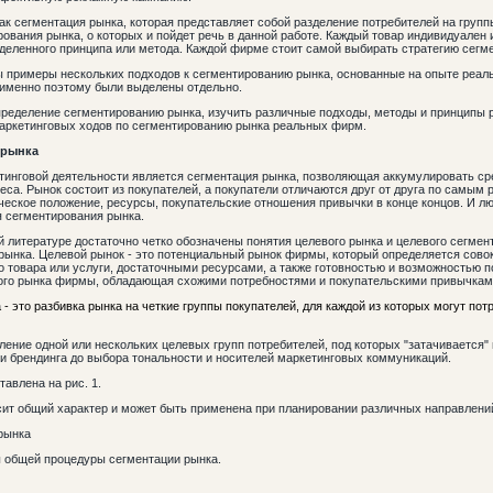
как сегментация рынка, которая представляет собой разделение потребителей на гру
ования рынка, о которых и пойдет речь в данной работе. Каждый товар индивидуален
еделенного принципа или метода. Каждой фирме стоит самой выбирать стратегию сегм
 примеры нескольких подходов к сегментированию рынка, основанные на опыте реал
 именно поэтому были выделены отдельно.
пределение сегментированию рынка, изучить различные подходы, методы и принципы 
аркетинговых ходов по сегментированию рынка реальных фирм.
 рынка
инговой деятельности является сегментация рынка, позволяющая аккумулировать ср
еса. Рынок состоит из покупателей, а покупатели отличаются друг от друга по самы
ическое положение, ресурсы, покупательские отношения привычки в конце концов. И л
я сегментирования рынка.
 литературе достаточно четко обозначены понятия целевого рынка и целевого сегмен
рынка. Целевой рынок - это потенциальный рынок фирмы, который определяется сов
 товара или услуги, достаточными ресурсами, а также готовностью и возможностью по
вого рынка фирмы, обладающая схожими потребностями и покупательскими привычкам
- это разбивка рынка на четкие группы покупателей, для каждой из которых могут пот
ение одной или нескольких целевых групп потребителей, под которых "затачивается"
 и брендинга до выбора тональности и носителей маркетинговых коммуникаций.
авлена на рис. 1.
ит общий характер и может быть применена при планировании различных направлений
рынка
 общей процедуры сегментации рынка.