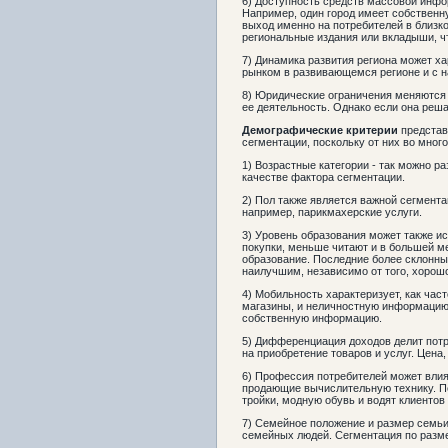
6) Доступность средств массовой инфо
Например, один город имеет собственну
выход именно на потребителей в близк
региональные издания или вкладыши, 
7) Динамика развития региона может ха
рынком в развивающемся регионе и с 
8) Юридические ограничения меняются 
ее деятельность. Однако если она реша
Демографические критерии
представ
сегментации, поскольку от них во мно
1) Возрастные категории - так можно р
качестве фактора сегментации.
2) Пол также является важной сегмента
например, парикмахерские услуги.
3) Уровень образования может также и
покупки, меньше читают и в большей 
образование. Последние более склонны
наилучшим, независимо от того, хорошо
4) Мобильность характеризует, как ча
магазины, и неличностную информацию
собственную информацию.
5) Дифференциация доходов делит потр
на приобретение товаров и услуг. Цена,
6) Профессия потребителей может влият
продающие вычислительную технику. Пе
тройки, модную обувь и водят клиентов
7) Семейное положение и размер семьи
семейных людей. Сегментация по разме