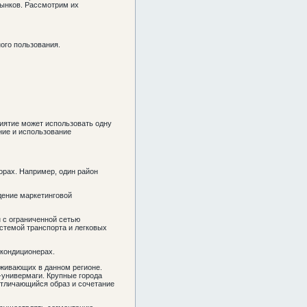
рынков. Рассмотрим их
ого пользования.
риятие может использовать одну
ние и использование
орах. Например, один район
едение маркетинговой
н с ограниченной сетью
стемой транспорта и легковых
 кондиционерах.
оживающих в данном регионе.
-универмаги. Крупные города
отличающийся образ и сочетание