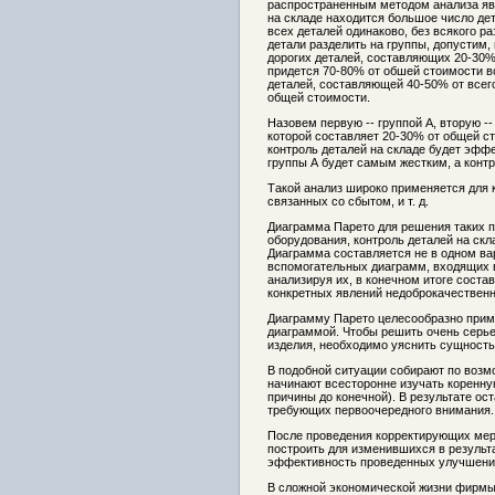
распространенным методом анализа яв
на складе находится большое число дета
всех деталей одинаково, без всякого р
детали разделить на группы, допустим,
дорогих деталей, составляющих 20-30%
придется 70-80% от обшей стоимости в
деталей, составляющей 40-50% от всего
общей стоимости.
Назовем первую -- группой А, вторую -
которой составляет 20-30% от общей ст
контроль деталей на складе будет эффе
группы А будет самым жестким, а конт
Такой анализ широко применяется для 
связанных со сбытом, и т. д.
Диаграмма Парето для решения таких п
оборудования, контроль деталей на склад
Диаграмма составляется не в одном ва
вспомогательных диаграмм, входящих в
анализируя их, в конечном итоге сост
конкретных явлений недоброкачественн
Диаграмму Парето целесообразно прим
диаграммой. Чтобы решить очень серье
изделия, необходимо уяснить сущность
В подобной ситуации собирают по возм
начинают всесторонне изучать коренну
причины до конечной). В результате ос
требующих первоочередного внимания.
После проведения корректирующих мер
построить для изменившихся в результ
эффективность проведенных улучшени
В сложной экономической жизни фирмы 