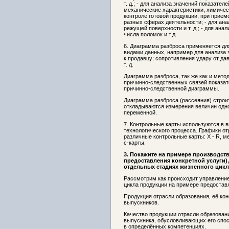
т. д.; - для анализа значений показател
механические характеристики, химически
контроле готовой продукции, при прием
разных сферах деятельности; - для ана
режущей поверхности и т. д.; - для ана
числа поломок и т.д.
6. Диаграмма разброса применяется д
видами данных, например для анализа
к продавцу; сопротивления удару от да
т. д.
Диаграмма разброса, так же как и мето
причинно-следственных связей показат
причинно-следственной диаграммы.
Диаграмма разброса (рассеяния) строит
откладываются измерения величин одной
переменной.
7. Контрольные карты используются в в
технологического процесса. Графики о
различные контрольные карты: X - R, ме
с-карты.
3. Покажите на примере производст
предоставления конкретной услуги),
отдельных стадиях жизненного цикл
Рассмотрим как происходит управление
цикла продукции на примере предостав
Продукция отрасли образования, её кон
выпускников.
Качество продукции отрасли образовани
выпускника, обусловливающих его спос
в определённых компетенциях.