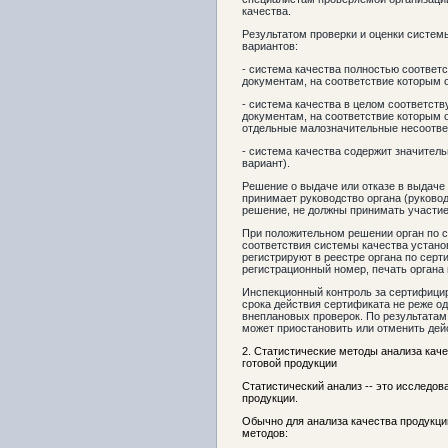
качества.
Результатом проверки и оценки систем
вариантов:
- система качества полностью соответ
документам, на соответствие которым о
- система качества в целом соответств
документам, на соответствие которым 
отдельные малозначительные несоответ
- система качества содержит значител
вариант).
Решение о выдаче или отказе в выдаче
принимает руководство органа (руково
решение, не должны принимать участие
При положительном решении орган по 
соответствия системы качества устано
регистрируют в реестре органа по сер
регистрационный номер, печать органа
Инспекционный контроль за сертифицир
срока действия сертификата не реже од
внеплановых проверок. По результатам
может приостановить или отменить дей
2. Статистические методы анализа каче
готовой продукции
Статистический анализ -- это исследов
продукции.
Обычно для анализа качества продукци
методов: