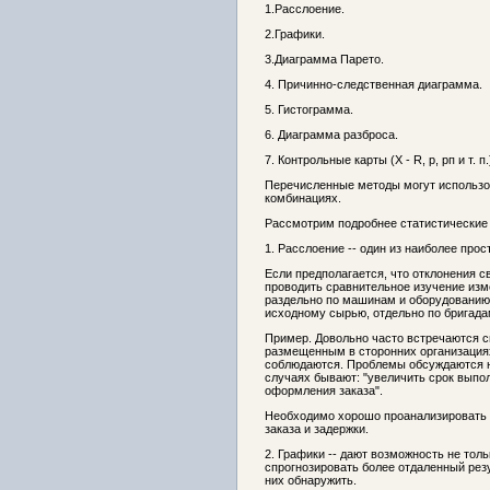
1.Расслоение.
2.Графики.
3.Диаграмма Парето.
4. Причинно-следственная диаграмма.
5. Гистограмма.
6. Диаграмма разброса.
7. Контрольные карты (X - R, р, рп и т. п.
Перечисленные методы могут использова
комбинациях.
Рассмотрим подробнее статистические
1. Расслоение -- один из наиболее про
Если предполагается, что отклонения с
проводить сравнительное изучение изм
раздельно по машинам и оборудованию,
исходному сырью, отдельно по бригадам
Пример. Довольно часто встречаются си
размещенным в сторонних организациях
соблюдаются. Проблемы обсуждаются н
случаях бывают: "увеличить срок выпол
оформления заказа".
Необходимо хорошо проанализировать д
заказа и задержки.
2. Графики -- дают возможность не тол
спрогнозировать более отдаленный рез
них обнаружить.