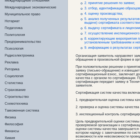
Международные отношения
2. принятие решения по заявке;
Международные экономические
3. отбор, идентификацию образцов
4. оценку производства;
Муниципальное право
5. анализ полученных результатов
Нотариат
выдаче) сертификата соответствия
Педагогика
6. выдачу сертификата и лицензии
7. осуществление инспекционного
Политология
8. корректирующие мероприятия п
Предпринимательство
установленным требованиям и не
9. информацию о результатах сер
Психология
Радиоэлектроника
Организация-заявитель направляет зая
обращение в произвольной форме в орг
Реклама
При положительном решении о принятии
Риторика
заявку (письмо-обращение) и извещает
сертификационный взнос, заключает д
Социология
качества с органом по сертификации. 
сертификации передает заявку в Технич
Статистика
заявителя.
Страхование
Сертификация систем качества включае
Строительство
1. предварительная оценка системы кач
Схемотехника
2. проверка и оценка системы качества 
Таможенная система
3. инспекционный контроль сертифицир
Физика
Цель предварительной оценки системы 
Философия
проверяемой организации к сертификац
оценки системы качества завершается
Финансы
котором наряду с замечаниями по сис
возможности или невозможности прове
Химия