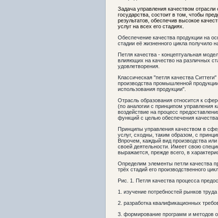
Задача управления качеством отрасли 
государства, состоит в том, чтобы пр
результатов, обеспечив высокое качес
услуг на всех его стадиях.
Обеспечение качества продукции на ос
стадии её жизненного цикла получило на
Петля качества - концептуальная моде
влияющих на качество на различных ст
удовлетворения.
Классическая "петля качества Ситтеги"
производства промышленной продукции 
использования продукции".
Отрасль образования относится к сфер
(по аналогии с принципом управления 
воздействие на процесс предоставлени
функций с целью обеспечения качества
Принципы управления качеством в сфер
услуг, сходны, таким образом, с прин
Впрочем, каждый вид производства или
своей деятельности. Имеет свою специ
выражается, прежде всего, в характери
Определим элементы петли качества п
трёх стадий его производственного цикл
Рис. 1. Петля качества процесса предо
1. изучение потребностей рынков труда
2. разработка квалификационных требо
3. формирование программ и методов 