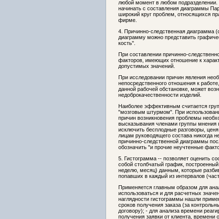
любой момент в любом подразделении. 
начинать с составления диаграммы Па
широкий круг проблем, относящихся пр
фирме.
4. Причинно-следственная диаграмма 
диаграмму можно представить графиче
кость".
При составлении причинно-следственн
факторов, имеющих отношение к характ
допустимых значений.
При исследовании причин явления необ
непосредственного отношения к работе, 
данной рабочей обстановке, может воз
недоброкачественности изделий.
Наиболее эффективным считается груп
"мозговым штурмом". При использован
причин возникновения проблемы необхо
высказывания членами группы мнения п
исключить бесплодные разговоры, ценя
лицам руководящего состава никогда н
причинно-следственной диаграммы посл
обозначить "и прочие неучтенные факт
5. Гистограмма -- позволяет оценить с
собой столбчатый график, построенный
неделю, месяц) данным, которые разби
попавших в каждый из интервалов (част
Применяется главным образом для ана
использоваться и для расчетных значен
наглядности гистограммы нашли примен
сроков получения заказа (за контрольн
договору); - для анализа времени реаг
получения заявки от клиента, времени 