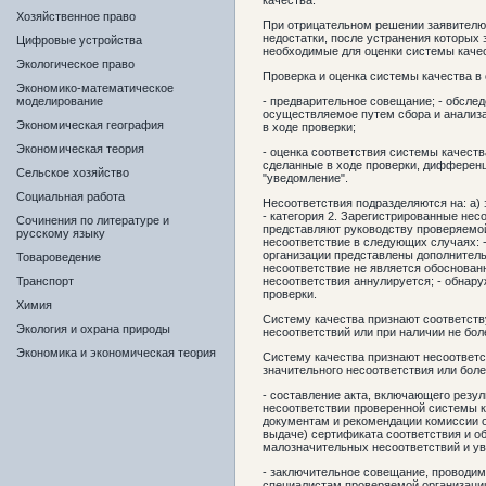
качества.
Хозяйственное право
При отрицательном решении заявителю
недостатки, после устранения которых
Цифровые устройства
необходимые для оценки системы каче
Экологическое право
Проверка и оценка системы качества в
Экономико-математическое
моделирование
- предварительное совещание; - обсле
осуществляемое путем сбора и анализ
Экономическая география
в ходе проверки;
Экономическая теория
- оценка соответствия системы качест
сделанные в ходе проверки, дифференци
Сельское хозяйство
"уведомление".
Социальная работа
Несоответствия подразделяются на: а) 
- категория 2. Зарегистрированные не
Сочинения по литературе и
представляют руководству проверяемо
русскому языку
несоответствие в следующих случаях: 
организации представлены дополнитель
Товароведение
несоответствие не является обоснован
Транспорт
несоответствия аннулируется; - обнару
проверки.
Химия
Систему качества признают соответств
Экология и охрана природы
несоответствий или при наличии не бо
Экономика и экономическая теория
Систему качества признают несоответс
значительного несоответствия или бол
- составление акта, включающего резул
несоответствии проверенной системы 
документам и рекомендации комиссии о
выдаче) сертификата соответствия и о
малозначительных несоответствий и ув
- заключительное совещание, проводим
специалистам проверяемой организации