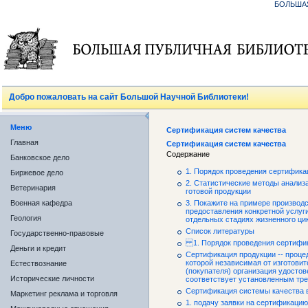
БОЛЬША
Добро пожаловать на сайт Большой Научной Библиотеки!
Меню
Сертификация систем качества
Главная
Сертификация систем качества
Содержание
Банковское дело
1. Порядок проведения сертифика
Биржевое дело
2. Статистические методы анализа
Ветеринария
готовой продукции
Военная кафедра
3. Покажите на примере производс
предоставления конкретной услуги
Геология
отдельных стадиях жизненного цик
Список литературы
Государственно-правовые
1. Порядок проведения сертифик
Деньги и кредит
Сертификация продукции -- проце
которой независимая от изготовит
Естествознание
(покупателя) организация удосто
Исторические личности
соответствует установленным тр
Сертификация системы качества 
Маркетинг реклама и торговля
1. подачу заявки на сертификацию