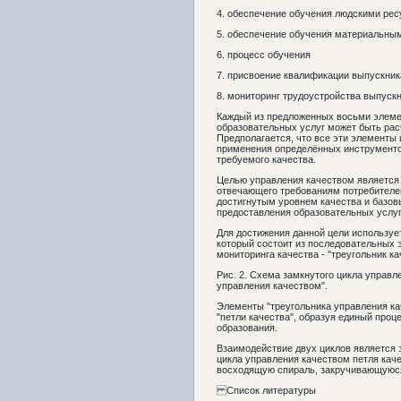
4. обеспечение обучения людскими ре
5. обеспечение обучения материальны
6. процесс обучения
7. присвоение квалификации выпускни
8. мониторинг трудоустройства выпускн
Каждый из предложенных восьми элеме
образовательных услуг может быть рас
Предполагается, что все эти элементы
применения определённых инструменто
требуемого качества.
Целью управления качеством является 
отвечающего требованиям потребителе
достигнутым уровнем качества и базов
предоставления образовательных услуг
Для достижения данной цели используе
который состоит из последовательных 
мониторинга качества - "треугольник ка
Рис. 2. Схема замкнутого цикла управл
управления качеством".
Элементы "треугольника управления к
"петли качества", образуя единый проц
образования.
Взаимодействие двух циклов является 
цикла управления качеством петля кач
восходящую спираль, закручивающуюся
Список литературы