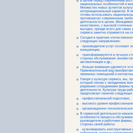
В целом перед современным росс
национальных особенностей и ме
Множество новых аспектов культу
интернациональный характер. В 
готовы использовать национальны
противоречат современным треб
деятельности в целом. Менеджмент 
качественно, с высокой степенью
выгодно, прежде всего для самих 
сервиса заметно отражается на с
Сегодня в практике отечественно
следующих направлениях:
· производители услуг осознают з
конкуренции;
· трансформируются в лучшую сто
стороны обслуживания: множеств
автоматизации и др.;
· больше внимания уделяется эст
Привлекательный вид приобретают
приемных помещений и контактных
Говоря о культуре сервиса, мы, пр
который связан с овладением ме
рядовыми сотрудниками фирмы п
деятельности. Культура труда ра
предполагает наличие следующих
· профессиональной подготовки;
· высокого уровня профессионали
· организационно-технологическо
В сервисной деятельности немало
особенности процесса обслуживан
руководители и работники фирмы
стороны своей работы:
· культивировать конструктивные
работников, которые контактируют