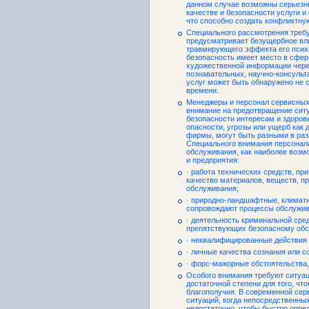
данном случае возможны серьезн
качестве и безопасности услуги и
что способно создать конфликтну
Специального рассмотрения требу
предусматривает безущербное вли
травмирующего эффекта его психи
безопасность имеет место в сфер
художественной информации чере
познавательных, научно-консульта
услуг может быть обнаружено не 
времени.
Менеджеры и персонал сервисных
внимание на предотвращение ситу
безопасности интересам и здоров
опасности, угрозы или ущерб как д
фирмы, могут быть разными в раз
Специального внимания персонал
обслуживания, как наиболее возмо
и предприятия:
· работа технических средств, пр
качество материалов, веществ, п
обслуживания;
· природно-ландшафтные, климати
сопровождают процессы обслужив
· деятельность криминальной сре
препятствующих безопасному об
· неквалифицированные действия 
· личные качества сознания или с
· форс-мажорные обстоятельства
Особого внимания требуют ситуац
достаточной степени для того, чт
благополучия. В современной сер
ситуаций, когда непосредственны
недостаточно, чтобы быстро опре