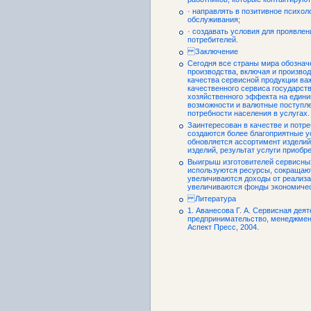
· направлять в позитивное психол
обслуживания;
· создавать условия для проявле
потребителей.
Заключение
Сегодня все страны мира обозна
производства, включая и произво
качества сервисной продукции важ
качественного сервиса государст
хозяйственного эффекта на едини
возможности и валютные поступле
потребности населения в услугах.
Заинтересован в качестве и потре
создаются более благоприятные у
обновляется ассортимент издели
изделий, результат услуги приобр
Выигрыш изготовителей сервисных
используются ресурсы, сокращают
увеличиваются доходы от реализа
увеличиваются фонды экономическ
Литература
1. Аванесова Г. А. Сервисная дея
предпринимательство, менеджмент:
Аспект Пресс, 2004.