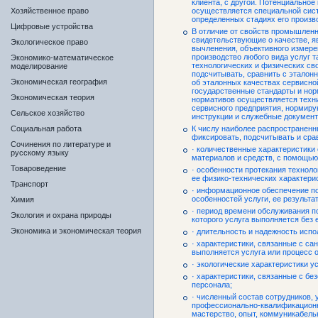
клиента, с другой. Потенциально
Хозяйственное право
осуществляется специальной сист
определенных стадиях его произв
Цифровые устройства
В отличие от свойств промышленн
свидетельствующие о качестве, я
Экологическое право
вычленения, объективного измере
производство любого вида услуг т
Экономико-математическое
технологических и физических св
моделирование
подсчитывать, сравнить с эталон
Экономическая география
об эталонных качествах сервисн
государственные стандарты и нор
Экономическая теория
нормативов осуществляется техни
сервисного предприятия, нормиру
Сельское хозяйство
инструкции и служебные докумен
Социальная работа
К числу наиболее распространенны
фиксировать, подсчитывать и сра
Сочинения по литературе и
· количественные характеристики 
русскому языку
материалов и средств, с помощью
Товароведение
· особенности протекания техноло
ее физико-технических характерист
Транспорт
· информационное обеспечение п
особенностей услуги, ее результато
Химия
· период времени обслуживания по
Экология и охрана природы
которого услуга выполняется без е
Экономика и экономическая теория
· длительность и надежность испо
· характеристики, связанные с са
выполняется услуга или процесс 
· экологические характеристики у
· характеристики, связанные с б
персонала;
· численный состав сотрудников,
профессионально-квалификационн
мастерство, опыт, коммуникабель