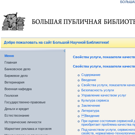
БОЛЬША
Добро пожаловать на сайт Большой Научной Библиотеки!
Меню
Свойства услуги, показатели качест
Главная
Свойства услуги, показатели качест
Банковское дело
Содержание
Биржевое дело
Введение
Ветеринария
Свойства услуги, показатели каче
Военная кафедра
Безопасность услуги
Управление качеством услуг
Геология
Культура сервиса
Государственно-правовые
Заключение
Деньги и кредит
Литература
Естествознание
Введение
При оценке состояния сервисной 
Исторические личности
приобретает проблема качества пр
Маркетинг реклама и торговля
Под качеством услуги, сервисног
свойств, нормативно-технологиче