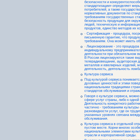
безопасности и конкурентоспособ
стандартизации» определяет мер
потребителей, а также государств
нормативных документов по станд
требованиям государственных ст
безопасность продукции для окру
людей, техническую и информаци
продуктов, единство методов их к
· Сертификация - процедура, поср
письменную гарантию, что продук
требованиям. Она может иметь об
· Лицензирование - это процедур
индивидуальному предпринимател
деятельности при обязательном в
В России лицензируются такие ви
телерадиовещание, аудиторская д
металлов и ювелирных изделий, м
деятельность, деятельность ломба
Культура сервиса
Под культурой сервиса понимаетс
духовных ценностей и этики повед
национальными традициями стран
стандартов обслуживания и отраж
Говоря о культуре сервиса, можно
сфере услуг страны, либо к одной
Деятельность конкретного работни
частично - требованиям культуры
разновидности услуг, где он труди
указанных уровнях связана межд
обслуживания.
Культура сервиса в отдельной отр
пустом месте. Корни многих особе
национальными элементами культ
отрасли и корпоративной среды.