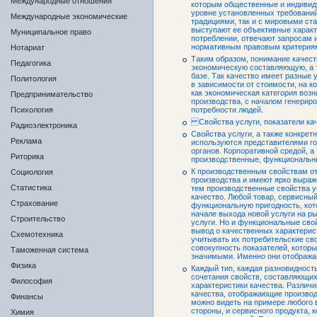
Международные отношения
которым общественные и индивид
уровне установленных требовани
Международные экономические
традициями, так и с мировыми ст
выступают ее объективные характ
Муниципальное право
потреблении, отвечают запросам и
нормативным правовым критерия
Нотариат
Таким образом, понимание качеств
Педагогика
экономическую составляющую, а 
базе. Так качество имеет разные
Политология
в зависимости от стоимости, на к
как экономическая категория воз
Предпринимательство
производства, с началом генериро
Психология
потребности людей.
Свойства услуги, показатели ка
Радиоэлектроника
Свойства услуги, а также конкрет
Реклама
используются представителями г
органов. Корпоративной средой, 
Риторика
производственные, функциональны
К производственным свойствам от
Социология
производства и имеют ярко выраж
Статистика
тем производственные свойства у
качество. Любой товар, сервисны
Страхование
функциональную пригодность, кот
начале выхода новой услуги на р
Строительство
услуги. Но и функциональные сво
вывод о качественных характерис
Схемотехника
учитывать их потребительские св
совокупность показателей, котор
Таможенная система
значимыми. Именно они отображаю
Физика
Каждый тип, каждая разновидност
сочетания свойств, составляющих
Философия
характеристики качества. Различ
качества, отображающие производ
Финансы
можно видеть на примере любого в
стороны, и сервисного продукта, 
Химия