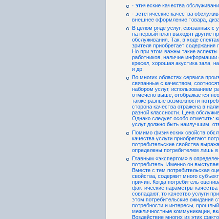
· этические качества обслуживания
· эстетические качества обслужи
внешнее оформление товара, диза
В целом ряде услуг, связанных с
на первый план выходят другие п
обслуживания. Так, в ходе спекта
зрителя приобретает содержания п
Но при этом важны такие аспекты
работников, наличие информации 
кресел, хорошая акустика зала, н
и др.
Во многих областях сервиса прои
связанные с качеством, соотнося
набором услуг, использованием ра
отмечено выше, отображается нео
также разные возможности потреб
сторона качества отражена в нали
разной классности. Цена обслужи
Однако следует особо отметить: 
услуг должно быть наилучшим, от
Помимо физических свойств обсл
качества услуги приобретают потр
потребительские свойства выража
определены потребителем лишь в 
Главным «экспертом» в определен
потребитель. Именно он выступае
Вместе с тем потребительская оц
свойства, содержит много субъек
причин. Когда потребитель оценив
фактические параметры качества
совпадают, то качество услуги п
этом потребительские ожидания с
потребности и интересы, прошлый 
межличностные коммуникации, вкл
Воздействие многих из этих факт