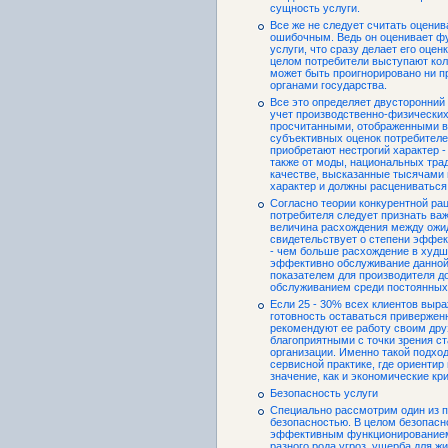
сущность услуги.
Все же не следует считать оцени
ошибочным. Ведь он оценивает фу
услуги, что сразу делает его оцен
целом потребители выступают кол
может быть проигнорировано ни п
органами государства.
Все это определяет двусторонний 
учет производственно-физически
просчитанными, отображенными в 
субъективных оценок потребителе
приобретают нестрогий характер -
также от моды, национальных трад
качестве, высказанные тысячами 
характер и должны расцениваться
Согласно теории конкурентной ра
потребителя следует признать ва
величина расхождения между ожи
свидетельствует о степени эффе
- чем больше расхождение в худш
эффективно обслуживание данно
показателем для производителя д
обслуживанием среди постоянных
Если 25 - 30% всех клиентов выр
готовность оставаться приверже
рекомендуют ее работу своим дру
благоприятными с точки зрения ст
организации. Именно такой подхо
сервисной практике, где ориентир
значение, как и экономические кр
Безопасность услуги
Специально рассмотрим один из по
безопасностью. В целом безопасн
эффективным функционированием 
разного рода угроз, ущерба для ж