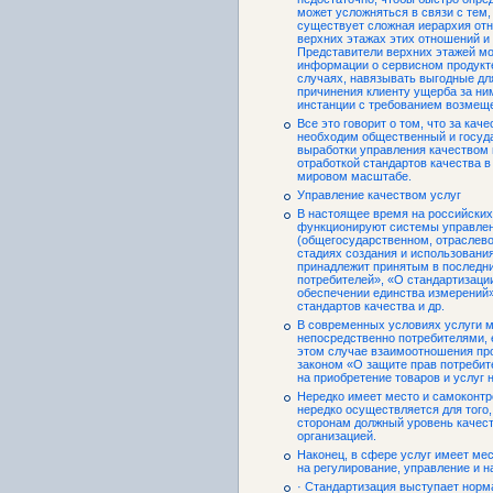
может усложняться в связи с тем,
существует сложная иерархия отн
верхних этажах этих отношений и
Представители верхних этажей мо
информации о сервисном продукте
случаях, навязывать выгодные дл
причинения клиенту ущерба за ни
инстанции с требованием возмещ
Все это говорит о том, что за кач
необходим общественный и госуда
выработки управления качеством и
отработкой стандартов качества в
мировом масштабе.
Управление качеством услуг
В настоящее время на российских
функционируют системы управлен
(общегосударственном, отраслевом
стадиях создания и использования
принадлежит принятым в последни
потребителей», «О стандартизаци
обеспечении единства измерений»
стандартов качества и др.
В современных условиях услуги м
непосредственно потребителями, е
этом случае взаимоотношения про
законом «О защите прав потребит
на приобретение товаров и услуг 
Нередко имеет место и самоконтр
нередко осуществляется для того
сторонам должный уровень качес
организацией.
Наконец, в сфере услуг имеет ме
на регулирование, управление и н
· Стандартизация выступает норм