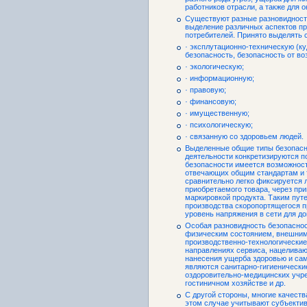
работников отрасли, а также для
Существуют разные разновидности
выделение различных аспектов п
потребителей. Принято выделять 
· эксплутационно-техническую (к
безопасность, безопасность от во
· экологическую;
· информационную;
· правовую;
· финансовую;
· имущественную;
· психологическую;
· связанную со здоровьем людей.
Выделенные общие типы безопасн
деятельности конкретизируются п
безопасности имеется возможнос
отвечающих общим стандартам и т
сравнительно легко фиксируется 
приобретаемого товара, через пр
маркировкой продукта. Таким путе
производства скоропортящегося п
уровень напряжения в сети для до
Особая разновидность безопаснос
физическим состоянием, внешним
производственно-технологические
направлениях сервиса, нацеливаю
нанесения ущерба здоровью и са
являются санитарно-гигиенически
оздоровительно-медицинских учре
гостиничном хозяйстве и др.
С другой стороны, многие качеств
этом случае учитывают субъекти